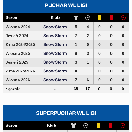
PUCHAR WL LIGI
Sezon
Klub
Snow Storm
Wiosna 2024
5
4
0
0
0
Snow Storm
Jesień 2024
7
2
0
0
0
Snow Storm
Zima 2024/2025
1
0
0
0
0
Snow Storm
Wiosna 2025
8
3
0
0
0
Snow Storm
Jesień 2025
3
1
0
0
0
Snow Storm
Zima 2025/2026
4
1
0
0
0
Snow Storm
Wiosna 2026
7
6
0
0
0
Łącznie
-
35
17
0
0
0
SUPERPUCHAR WL LIGI
Sezon
Klub