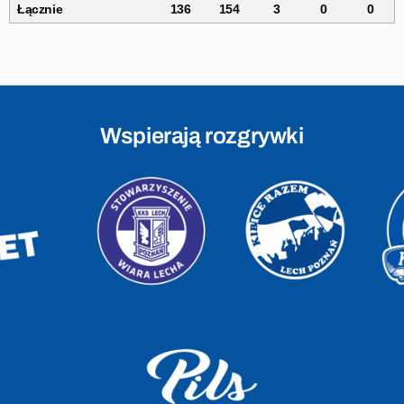
Łącznie
136
154
3
0
0
Wspierają rozgrywki