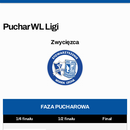
Puchar WL Ligi
Zwycięzca
FAZA PUCHAROWA
1/4 finału
1/2 finału
Finał