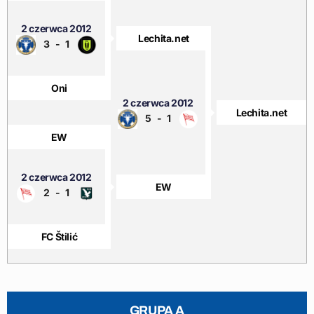
2 czerwca 2012
Lechita.net
3
-
1
Oni
2 czerwca 2012
Lechita.net
5
-
1
EW
2 czerwca 2012
EW
2
-
1
FC Štilić
GRUPA A