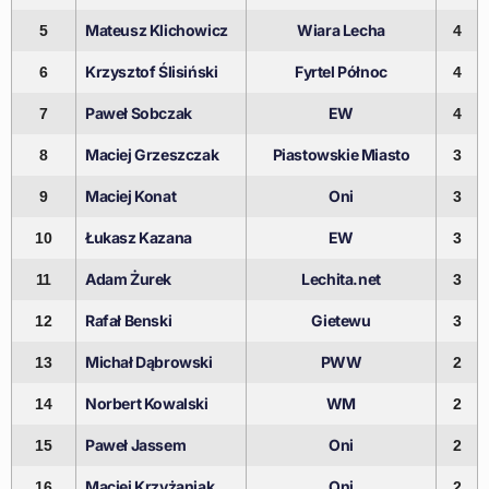
Mateusz Klichowicz
Wiara Lecha
5
4
Krzysztof Ślisiński
Fyrtel Północ
6
4
Paweł Sobczak
EW
7
4
Maciej Grzeszczak
Piastowskie Miasto
8
3
Maciej Konat
Oni
9
3
Łukasz Kazana
EW
10
3
Adam Żurek
Lechita.net
11
3
Rafał Benski
Gietewu
12
3
Michał Dąbrowski
PWW
13
2
Norbert Kowalski
WM
14
2
Paweł Jassem
Oni
15
2
Maciej Krzyżaniak
Oni
16
2