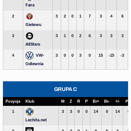
Fans
2
3
2
0
1
7
3
4
6
Gietewu
3
3
1
0
2
6
3
3
3
AllStars
VW-
4
3
0
0
3
0
15
-15
-3
Odlewnia
GRUPA C
Pozycja
Klub
M
Z
R
P
Br+
Br-
+/-
Pk
1
3
3
0
0
14
0
14
9
Lechita.net