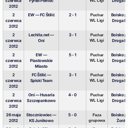
czerwca
Fyrtel Północ
WL Ligi
Droga D
2012
2
EW — FC Štilić
2 - 1
Boisko pr
Puchar
czerwca
WL Ligi
Droga D
2012
2
Lechita.net —
3 - 1
Boisko pr
Puchar
czerwca
Oni
WL Ligi
Droga D
2012
2
EW —
5 - 1
Boisko pr
Puchar
czerwca
Piastowskie
WL Ligi
Droga D
2012
Miasto
2
FC Štilić —
3 - 1
Boisko pr
Puchar
czerwca
Spiski Team
WL Ligi
Droga D
2012
2
Oni — Husaria
4 - 0
Boisko pr
Puchar
czerwca
Szczepankowo
WL Ligi
Droga D
2012
26 maja
Stoczniowiec —
5 - 0
Boisko pr
Faza
2012
KS Junikowo
grupowa
Żonki