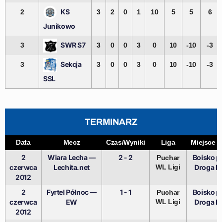
KS
2
3
2
0
1
10
5
5
6
Junikowo
SWR S7
3
3
0
0
3
0
10
-10
-3
Sekcja
3
3
0
0
3
0
10
-10
-3
SSL
TERMINARZ
Data
Mecz
Czas/Wyniki
Liga
Miejsce s
2
Wiara Lecha —
2 - 2
Boisko pr
Puchar
czerwca
Lechita.net
WL Ligi
Droga D
2012
2
Fyrtel Północ —
1 - 1
Boisko pr
Puchar
czerwca
EW
WL Ligi
Droga D
2012