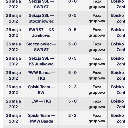
26 maja
Sekcja SSL —
0 - 0
Boisko pr
Faza
2012
SWR S7
grupowa
Żonki
26 maja
Sekcja SSL —
0 - 5
Boisko pr
Faza
2012
Stoczniowiec
grupowa
Żonki
26 maja
SWR S7 — KS
0 - 5
Boisko pr
Faza
2012
Junikowo
grupowa
Żonki
26 maja
Stoczniowiec —
5 - 0
Boisko pr
Faza
2012
SWR S7
grupowa
Żonki
26 maja
Sekcja SSL —
0 - 5
Boisko pr
Faza
2012
KS Junikowo
grupowa
Żonki
26 maja
PWW Banda —
5 - 0
Boisko pr
Faza
2012
TKS
grupowa
Żonki
26 maja
Spiski Team —
2 - 3
Boisko pr
Faza
2012
EW
grupowa
Żonki
26 maja
EW — TKS
5 - 0
Boisko pr
Faza
2012
grupowa
Żonki
26 maja
Spiski Team —
2 - 2
Boisko pr
Faza
2012
PWW Banda
grupowa
Żonki