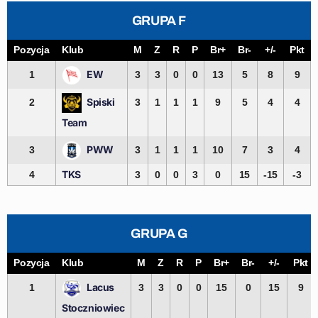
GRUPA F
Pozycja
Klub
M
Z
R
P
Br+
Br-
+/-
Pkt
EW
1
3
3
0
0
13
5
8
9
Spiski
2
3
1
1
1
9
5
4
4
Team
PWW
3
3
1
1
1
10
7
3
4
TKS
4
3
0
0
3
0
15
-15
-3
GRUPA G
Pozycja
Klub
M
Z
R
P
Br+
Br-
+/-
Pkt
Lacus
1
3
3
0
0
15
0
15
9
Stoczniowiec