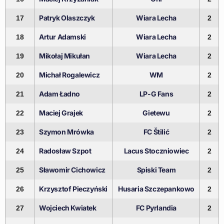
Patryk Olaszczyk
Wiara Lecha
17
2
Artur Adamski
Wiara Lecha
18
2
Mikołaj Mikułan
Wiara Lecha
19
2
Michał Rogalewicz
WM
20
2
Adam Ładno
LP-G Fans
21
2
Maciej Grajek
Gietewu
22
2
Szymon Mrówka
FC Štilić
23
2
Radosław Szpot
Lacus Stoczniowiec
24
2
Sławomir Cichowicz
Spiski Team
25
2
Krzysztof Pieczyński
Husaria Szczepankowo
26
2
Wojciech Kwiatek
FC Pyrlandia
27
2