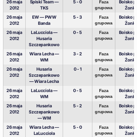
26 maja
Spiski Team —
5 - 0
Boisko pr
Faza
2012
TKS
grupowa
Żonki
26 maja
EW — PWW
5 - 3
Boisko pr
Faza
2012
Banda
grupowa
Żonki
26 maja
LaLucciola —
0 - 5
Boisko pr
Faza
2012
Husaria
grupowa
Żonki
Szczepankowo
26 maja
Wiara Lecha —
3 - 2
Boisko pr
Faza
2012
WM
grupowa
Żonki
26 maja
Husaria
0 - 1
Boisko pr
Faza
2012
Szczepankowo
grupowa
Żonki
— Wiara Lecha
26 maja
LaLucciola —
0 - 5
Boisko pr
Faza
2012
WM
grupowa
Żonki
26 maja
Husaria
5 - 2
Boisko pr
Faza
2012
Szczepankowo
grupowa
Żonki
— WM
26 maja
Wiara Lecha —
5 - 0
Boisko pr
Faza
2012
LaLucciola
grupowa
Żonki