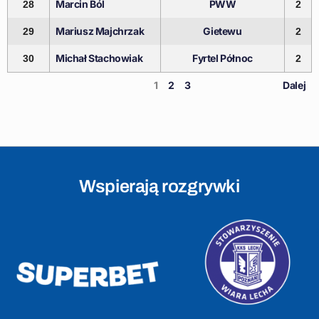
Marcin Ból
PWW
28
2
Mariusz Majchrzak
Gietewu
29
2
Michał Stachowiak
Fyrtel Północ
30
2
1
2
3
Dalej
Wspierają rozgrywki