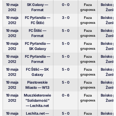
19 maja
SK Galaxy —
0 - 0
Boisko pr
Faza
2012
Format
grupowa
Żonki
19 maja
FC Pyrlandia —
3 - 0
Boisko pr
Faza
2012
FC Štilić
grupowa
Żonki
19 maja
FC Štilić —
5 - 0
Boisko pr
Faza
2012
Format
grupowa
Żonki
19 maja
FC Pyrlandia —
5 - 0
Boisko pr
Faza
2012
SK Galaxy
grupowa
Żonki
19 maja
FC Pyrlandia —
5 - 0
Boisko pr
Faza
2012
Format
grupowa
Żonki
19 maja
FC Štilić — SK
5 - 0
Boisko pr
Faza
2012
Galaxy
grupowa
Żonki
19 maja
Piastowskie
5 - 0
Boisko pr
Faza
2012
Miasto — W13
grupowa
Żonki
19 maja
Muszkieterowie
0 - 6
Boisko pr
Faza
2012
"Solidarność"
grupowa
Żonki
— Lechita.net
19 maja
Lechita.net —
5 - 0
Boisko pr
Faza