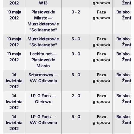
2012
W13
grupowa
Żonki
19 maja
Piastowskie
3 - 2
Boisko pr
Faza
2012
Miasto —
grupowa
Żonki
Muszkieterowie
"Solidarność"
19 maja
Muszkieterowie
5 - 0
Boisko pr
Faza
2012
"Solidarność"
grupowa
Żonki
19 maja
Lechita.net —
3 - 0
Boisko pr
Faza
2012
Piastowskie
grupowa
Żonki
Miasto
14
Szturmowcy —
5 - 0
Boisko pr
Faza
kwietnia
VW-Odlewnia
grupowa
Żonki
2012
14
LP-G Fans —
2 - 0
Boisko pr
Faza
kwietnia
Gietewu
grupowa
Żonki
2012
14
LP-G Fans —
5 - 0
Boisko pr
Faza
kwietnia
VW-Odlewnia
grupowa
Żonki
2012