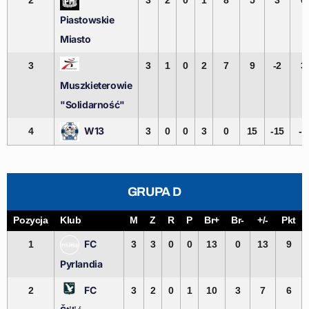
2
3
2
0
1
8
5
3
6
Piastowskie
Miasto
3
3
1
0
2
7
9
-2
3
Muszkieterowie
"Solidarność"
W13
4
3
0
0
3
0
15
-15
-3
GRUPA D
Pozycja
Klub
M
Z
R
P
Br+
Br-
+/-
Pkt
FC
1
3
3
0
0
13
0
13
9
Pyrlandia
FC
2
3
2
0
1
10
3
7
6