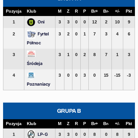
Pozycja
Klub
M
Z
R
P
Br+
Br-
+/-
Pkt
Oni
1
3
3
0
0
12
2
10
9
Fyrtel
2
3
2
0
1
7
3
4
6
Północ
3
3
1
0
2
8
7
1
3
Śródeja
4
3
0
0
3
0
15
-15
-3
Poznaniacy
GRUPA B
Pozycja
Klub
M
Z
R
P
Br+
Br-
+/-
Pkt
LP-G
1
3
3
0
0
8
0
8
9