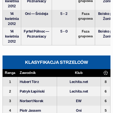
kwietnia
Poznaniacy
grupowa
Żonki
2012
14
Oni — Śródeja
5 - 2
Boisko pr
Faza
kwietnia
grupowa
Żonki
2012
14
Fyrtel Północ —
5 - 0
Boisko pr
Faza
kwietnia
Poznaniacy
grupowa
Żonki
2012
KLASYFIKACJA STRZELCÓW
Ranga
Zawodnik
Klub
Hubert Tórz
Lechita.net
1
8
Patryk Łapiński
Lechita.net
2
6
Norbert Norek
EW
3
6
Piotr Jassem
Oni
4
5