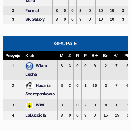
Štilić
Format
3
3
0
0
3
0
10
-10
-3
SK Galaxy
3
3
0
0
3
0
10
-10
-3
GRUPA E
Pozycja
Klub
M
Z
R
P
Br+
Br-
+/-
Pkt
Wiara
1
3
3
0
0
9
2
7
9
Lecha
Husaria
2
3
2
0
1
10
3
7
6
Szczepankowo
WM
3
3
1
0
2
9
8
1
3
LaLucciola
4
3
0
0
3
0
15
-15
-3