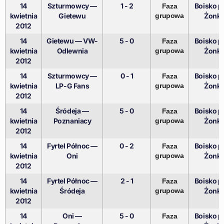
14
Szturmowcy —
1 - 2
Boisko pr
Faza
kwietnia
Gietewu
grupowa
Żonki
2012
14
Gietewu — VW-
5 - 0
Boisko pr
Faza
kwietnia
Odlewnia
grupowa
Żonki
2012
14
Szturmowcy —
0 - 1
Boisko pr
Faza
kwietnia
LP-G Fans
grupowa
Żonki
2012
14
Śródeja —
5 - 0
Boisko pr
Faza
kwietnia
Poznaniacy
grupowa
Żonki
2012
14
Fyrtel Północ —
0 - 2
Boisko pr
Faza
kwietnia
Oni
grupowa
Żonki
2012
14
Fyrtel Północ —
2 - 1
Boisko pr
Faza
kwietnia
Śródeja
grupowa
Żonki
2012
14
Oni —
5 - 0
Boisko pr
Faza