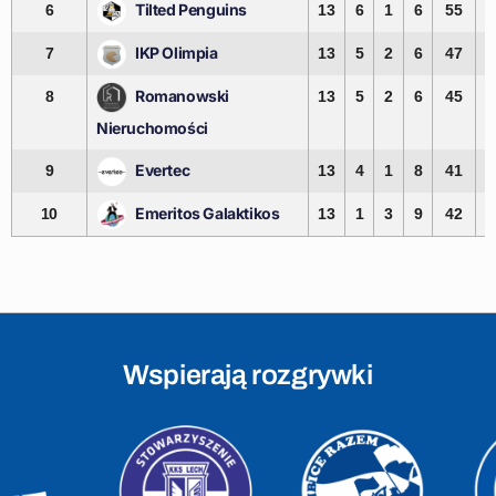
Tilted Penguins
6
13
6
1
6
55
5
IKP Olimpia
7
13
5
2
6
47
4
Romanowski
8
13
5
2
6
45
4
Nieruchomości
Evertec
9
13
4
1
8
41
5
Emeritos Galaktikos
10
13
1
3
9
42
6
Wspierają rozgrywki