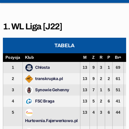
1. WL Liga [J22]
TABELA
Pozycja
Klub
M
Z
R
P
Br+
B
Chłosta
1
13
9
3
1
69
3
transkrupka.pl
2
13
9
2
2
61
3
Synowie Gehenny
3
13
7
1
5
51
4
FSC Braga
4
13
5
2
6
41
5
5
13
4
3
6
44
4
Hurtownia.Fajerwerkowo.pl