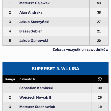
Mateusz Gajewski
1
53
Alan Andraka
2
38
Jakub Staszyński
3
27
Błażej Gebler
4
21
Jakub Ganowski
5
20
Zobacz wszystkich zawodników
SUPERBET 4. WL LIGA
Ranga
Zawodnik
Sebastian Kamiński
1
30
Wojciech Nowak II
2
26
Mateusz Stachowiak
3
19