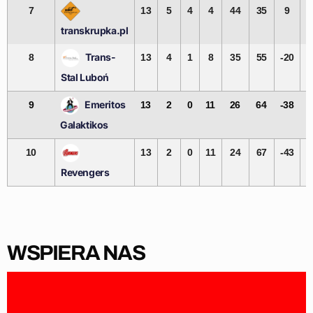
7
13
5
4
4
44
35
9
transkrupka.pl
Trans-
8
13
4
1
8
35
55
-20
Stal Luboń
Emeritos
9
13
2
0
11
26
64
-38
Galaktikos
10
13
2
0
11
24
67
-43
Revengers
WSPIERA NAS