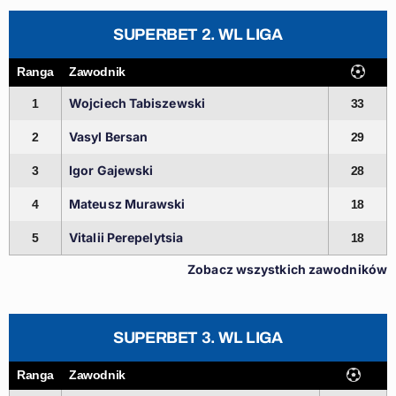
SUPERBET 2. WL LIGA
Ranga
Zawodnik
Wojciech Tabiszewski
1
33
Vasyl Bersan
2
29
Igor Gajewski
3
28
Mateusz Murawski
4
18
Vitalii Perepelytsia
5
18
Zobacz wszystkich zawodników
SUPERBET 3. WL LIGA
Ranga
Zawodnik