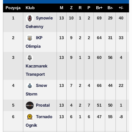
Pozycja
Klub
M
Z
R
P
Br+
Br-
+/-
P
Synowie
1
13
10
1
2
69
29
40
Gehenny
IKP
2
13
9
2
2
64
31
33
Olimpia
3
13
9
1
3
60
56
4
Kaczmarek
Transport
Snow
4
13
7
2
4
66
44
22
Storm
Prostal
5
13
4
2
7
51
50
1
Tornado
6
13
6
1
6
47
55
-8
Ognik