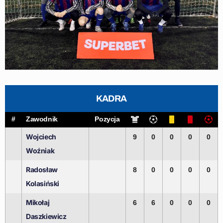
KADRA
#
Zawodnik
Pozycja
Wojciech
9
0
0
0
0
Woźniak
Radosław
8
0
0
0
0
Kolasiński
Mikołaj
6
6
0
0
0
Daszkiewicz