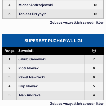
Michał Andrzejewski
4
18
Tobiasz Przybyło
5
15
Zobacz wszystkich zawodników
SUPERBET PUCHAR WL LIGI
Ranga
Zawodnik
Jakub Ganowski
1
7
Piotr Nowak
2
6
Paweł Nawrocki
3
6
Filip Nowak
4
5
Alan Andraka
5
4
Zobacz wszystkich zawodników