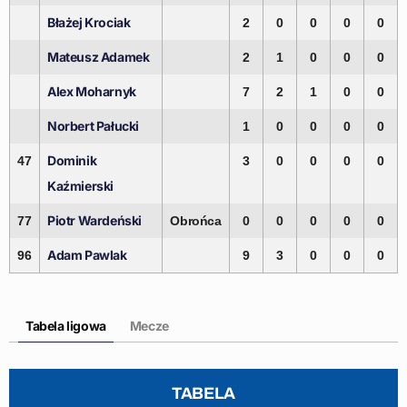
Błażej Krociak
2
0
0
0
0
Mateusz Adamek
2
1
0
0
0
Alex Moharnyk
7
2
1
0
0
Norbert Pałucki
1
0
0
0
0
Dominik
47
3
0
0
0
0
Kaźmierski
Piotr Wardeński
77
Obrońca
0
0
0
0
0
Adam Pawlak
96
9
3
0
0
0
Tabela ligowa
Mecze
TABELA