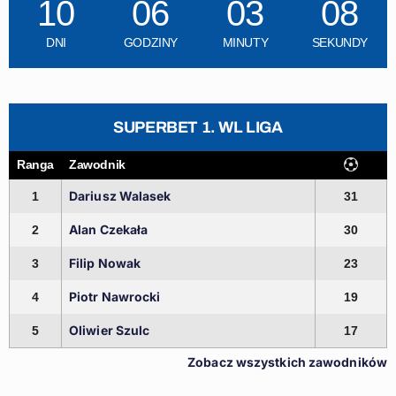
10
06
03
07
DNI
GODZINY
MINUTY
SEKUNDY
SUPERBET 1. WL LIGA
Ranga
Zawodnik
Dariusz Walasek
1
31
Alan Czekała
2
30
Filip Nowak
3
23
Piotr Nawrocki
4
19
Oliwier Szulc
5
17
Zobacz wszystkich zawodników