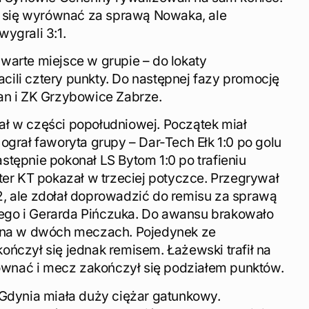
się wyrównać za sprawą Nowaka, ale
ygrali 3:1.
warte miejsce w grupie – do lokaty
ili cztery punkty. Do następnej fazy promocję
an i ZK Grzybowice Zabrze.
ł w części popołudniowej. Początek miał
ograł faworyta grupy – Dar-Tech Ełk 1:0 po golu
stępnie pokonał LS Bytom 1:0 po trafieniu
ter KT pokazał w trzeciej potyczce. Przegrywał
, ale zdołał doprowadzić do remisu za sprawą
go i Gerarda Pińczuka. Do awansu brakowało
rana w dwóch meczach. Pojedynek ze
ończył się jednak remisem. Łażewski trafił na
yrównać i mecz zakończył się podziałem punktów.
 Gdynia miała duży ciężar gatunkowy.