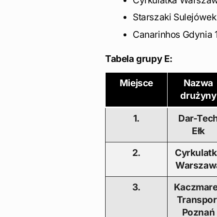
Cyrkulatka Warszaw
Starszaki Sulejówek
Canarinhos Gdynia 1
Tabela grupy E:
Miejsce
Nazwa
drużyny
1.
Dar-Tec
Ełk
2.
Cyrkulat
Warszaw
3.
Kaczmar
Transpor
Poznań