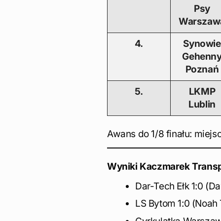
Psy
Warszaw
4.
Synowie
Gehenn
Poznań
5.
LKMP
Lublin
Awans do 1/8 finału: miejsc
Wyniki Kaczmarek Transp
Dar-Tech Ełk 1:0 (D
LS Bytom 1:0 (Noah T