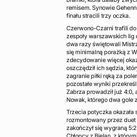
remisem. Synowie Gehenny
finału stracili trzy oczka.
Czerwono-Czarni trafili 
zespoły warszawskich lig 
dwa razy świętowali Mistr
się minimalną porażką z 
zdecydowanie więcej okazji
oszczędził ich sędzia, któ
zagranie piłki ręką za pol
pozostałe wyniki przekreśl
Zabrza prowadził już 4:0, a
Nowak, którego dwa gole z
Trzecia potyczka okazała 
rozmontowany przez duet 
zakończył się wygraną 5:2
Chłopcy z Bielan, z który