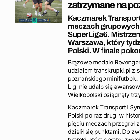
zatrzymane na po
Kaczmarek Transport
meczach grupowych z
SuperLiga6. Mistrzem
Warszawa, który tydz
Polski. W finale po
Brązowe medale Revengers
udziałem transkrupki.pl z
poznańskiego minifutbolu.
Ligi nie udało się awansow
Wielkopolski osiągnęły trz
Kaczmarek Transport i Sy
Polski po raz drugi w hist
pięciu meczach przegrał z
dzielił się punktami. Do z
bramki, która dałaby zw