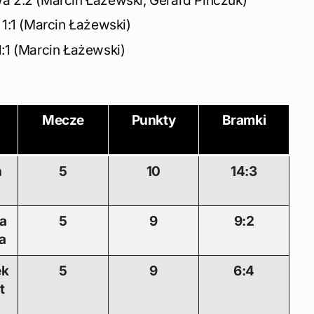
a 2:2 (Marcin Łażewski, Gerard Pińczuk)
 1:1 (Marcin Łażewski)
:1 (Marcin Łażewski)
Mecze
Punkty
Bramki
h
5
10
14:3
ka
5
9
9:2
a
ek
5
9
6:4
t