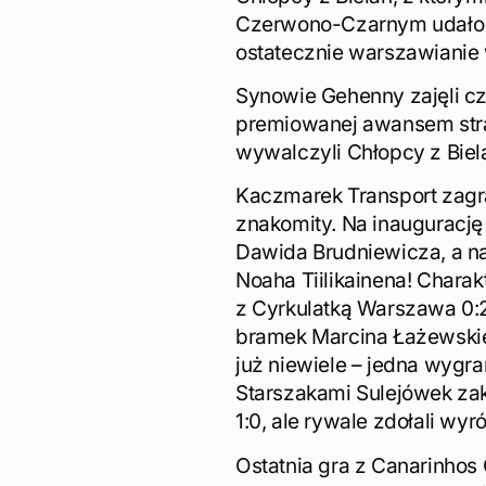
Czerwono-Czarnym udało 
ostatecznie warszawianie w
Synowie Gehenny zajęli cz
premiowanej awansem strac
wywalczyli Chłopcy z Biel
Kaczmarek Transport zagra
znakomity. Na inaugurację 
Dawida Brudniewicza, a na
Noaha Tiilikainena! Charak
z Cyrkulatką Warszawa 0:2
bramek Marcina Łażewskie
już niewiele – jedna wyg
Starszakami Sulejówek zak
1:0, ale rywale zdołali w
Ostatnia gra z Canarinhos