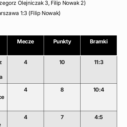
zegorz Olejniczak 3, Filip Nowak 2)
rszawa 1:3 (Filip Nowak)
Mecze
Punkty
Bramki
z
4
10
11:3
a
4
8
10:4
c
e
4
7
4:5
e