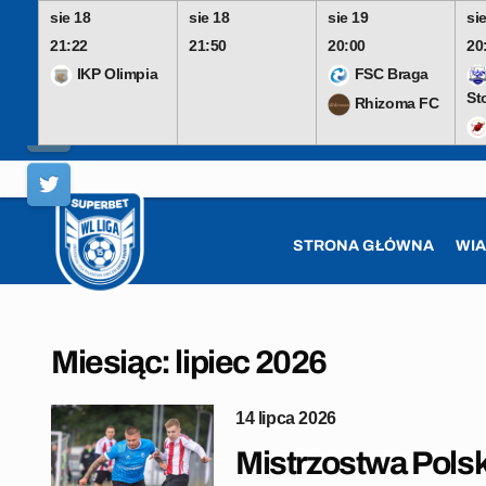
sie 18
sie 18
sie 19
si
21:22
21:50
20:00
20
IKP Olimpia
FSC Braga
St
Rhizoma FC
Skip
to
content
STRONA GŁÓWNA
WI
Miesiąc:
lipiec 2026
14 lipca 2026
Mistrzostwa Polsk