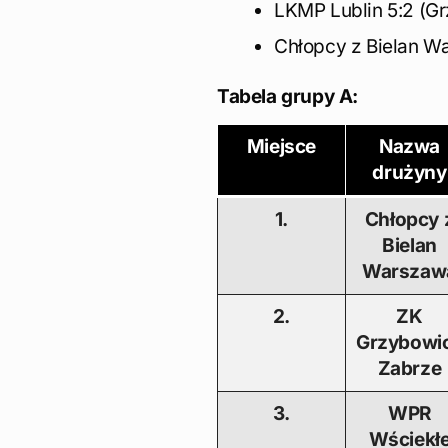
LKMP Lublin 5:2 (Gr
Chłopcy z Bielan Wa
Tabela grupy A:
Miejsce
Nazwa
drużyny
1.
Chłopcy 
Bielan
Warszaw
2.
ZK
Grzybowi
Zabrze
3.
WPR
Wściekł