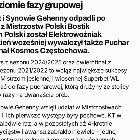
ziomie fazy grupowej
 i Synowie Gehenny odpadli po
 Mistrzostw Polski Bostik
 Polski został Elektrowoźniak
ień wcześniej wywalczył także Puchar
konał Kosmos Częstochowa.
 z sezonu 2024/2025 oraz ćwierćfinał z
 sezonu 2021/2022 to wciąż największe sukcesy
 Mistrzom jesiennej i wiosennej Superbet WL
ać do fazy pucharowej, którą drużyny ze stolicy
y razy na dwanaście prób.
nowie Gehenny wzięli udział w Mistrzostwach
orii. Ich pierwsze występy były pechowe. KT w
aledwie raz, a w pozostałych aż 4-krotnie
wycięstw i awansu zabrakło niewiele – jednej
ycięstwo w jednym z meczów zakończonych