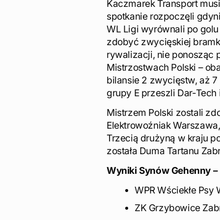
Kaczmarek Transport musia
spotkanie rozpoczęli gdyni
WL Ligi wyrównali po golu
zdobyć zwycięskiej bramki.
rywalizacji, nie ponosząc p
Mistrzostwach Polski – ob
bilansie 2 zwycięstw, aż 7 
grupy E przeszli Dar-Tech i
Mistrzem Polski zostali z
Elektrowoźniak Warszawa,
Trzecią drużyną w kraju 
została Duma Tartanu Zab
Wyniki Synów Gehenny –
WPR Wściekłe Psy 
ZK Grzybowice Zabr