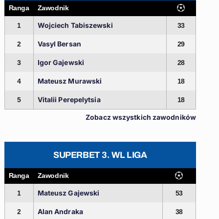
Ranga
Zawodnik
Wojciech Tabiszewski
1
33
Vasyl Bersan
2
29
Igor Gajewski
3
28
Mateusz Murawski
4
18
Vitalii Perepelytsia
5
18
Zobacz wszystkich zawodników
SUPERBET 3. WL LIGA
Ranga
Zawodnik
Mateusz Gajewski
1
53
Alan Andraka
2
38