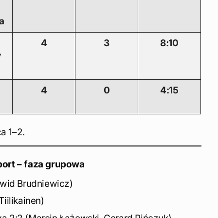
a
4
3
8:10
y
4
0
4:15
a 1–2.
ort – faza grupowa
awid Brudniewicz)
iilikainen)