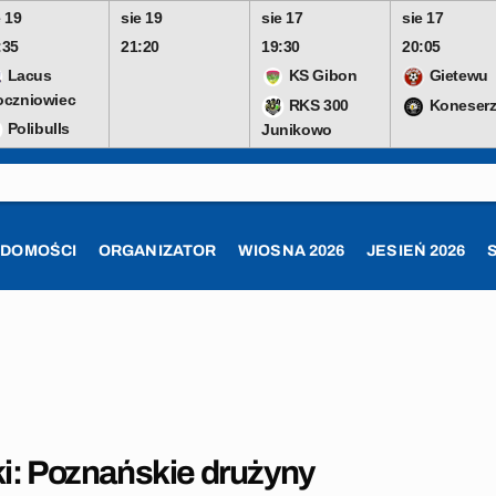
e 19
sie 19
sie 17
sie 17
:35
21:20
19:30
20:05
Lacus
KS Gibon
Gietewu
oczniowiec
RKS 300
Koneserz
Polibulls
Junikowo
ADOMOŚCI
ORGANIZATOR
WIOSNA 2026
JESIEŃ 2026
i: Poznańskie drużyny