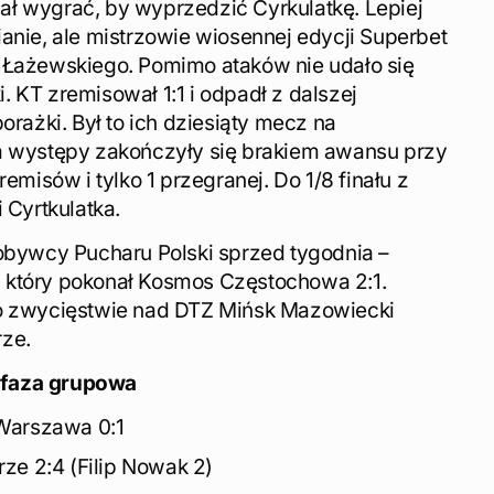
ł wygrać, by wyprzedzić Cyrkulatkę. Lepiej
anie, ale mistrzowie wiosennej edycji Superbet
 Łażewskiego. Pomimo ataków nie udało się
 KT zremisował 1:1 i odpadł z dalszej
orażki. Był to ich dziesiąty mecz na
a występy zakończyły się brakiem awansu przy
remisów i tylko 1 przegranej. Do 1/8 finału z
 Cyrtkulatka.
dobywcy Pucharu Polski sprzed tygodnia –
 który pokonał Kosmos Częstochowa 2:1.
po zwycięstwie nad DTZ Mińsk Mazowiecki
rze.
 faza grupowa
Warszawa 0:1
ze 2:4 (Filip Nowak 2)