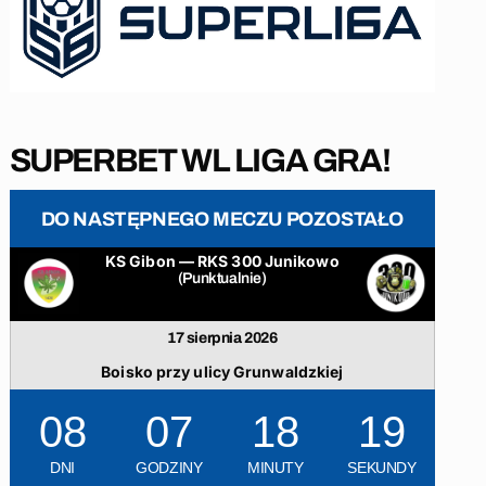
SUPERBET WL LIGA GRA!
DO NASTĘPNEGO MECZU POZOSTAŁO
KS Gibon — RKS 300 Junikowo
(Punktualnie)
17 sierpnia 2026
Boisko przy ulicy Grunwaldzkiej
08
07
18
18
DNI
GODZINY
MINUTY
SEKUNDY