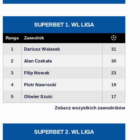
SUPERBET 1. WL LIGA
Ranga
Zawodnik
Dariusz Walasek
1
31
Alan Czekała
2
30
Filip Nowak
3
23
Piotr Nawrocki
4
19
Oliwier Szulc
5
17
Zobacz wszystkich zawodników
SUPERBET 2. WL LIGA