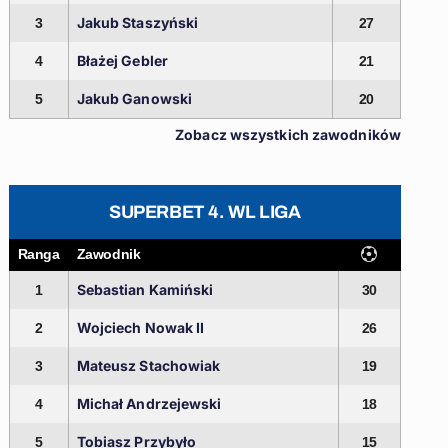
Jakub Staszyński
3
27
Błażej Gebler
4
21
Jakub Ganowski
5
20
Zobacz wszystkich zawodników
SUPERBET 4. WL LIGA
Ranga
Zawodnik
Sebastian Kamiński
1
30
Wojciech Nowak II
2
26
Mateusz Stachowiak
3
19
Michał Andrzejewski
4
18
Tobiasz Przybyło
5
15