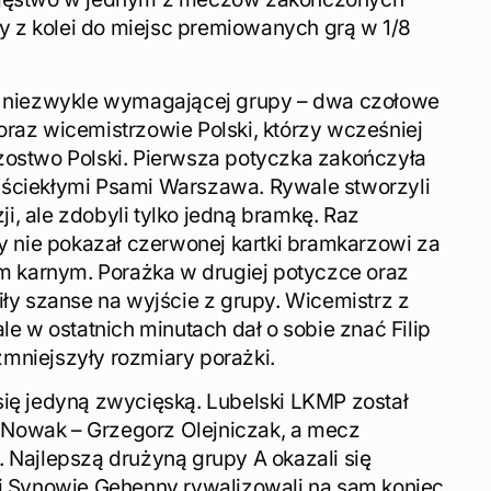
 z kolei do miejsc premiowanych grą w 1/8
do niezwykle wymagającej grupy – dwa czołowe
oraz wicemistrzowie Polski, którzy wcześniej
zostwo Polski. Pierwsza potyczka zakończyła
Wściekłymi Psami Warszawa. Rywale stworzyli
, ale zdobyli tylko jedną bramkę. Raz
ry nie pokazał czerwonej kartki bramkarzowi za
em karnym. Porażka w drugiej potyczce oraz
iły szanse na wyjście z grupy. Wicemistrz z
le w ostatnich minutach dał o sobie znać Filip
mniejszyły rozmiary porażki.
się jedyną zwycięską. Lubelski LKMP został
Nowak – Grzegorz Olejniczak, a mecz
. Najlepszą drużyną grupy A okazali się
mi Synowie Gehenny rywalizowali na sam koniec.