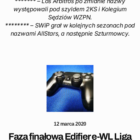
******* – Los Arbitros po zmianie nazwy
występowali pod szyldem 2KS i Kolegium
Sędziów WZPN.
******** – SWiP grał w kolejnych sezonach pod
nazwami AllStars, a następnie Szturmowcy.
12 marca 2020
Faza finałowa Edifier e-WL Liga