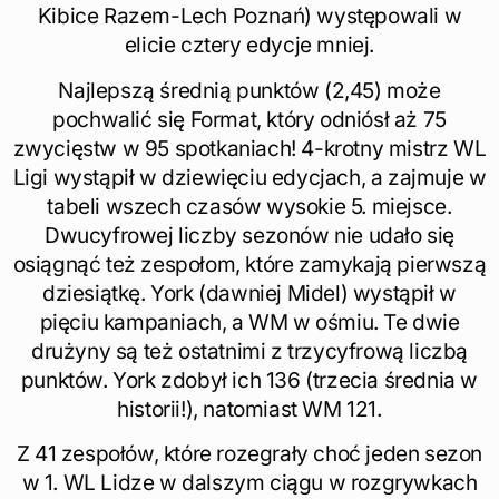
Kibice Razem-Lech Poznań) występowali w
elicie cztery edycje mniej.
Najlepszą średnią punktów (2,45) może
pochwalić się Format, który odniósł aż 75
zwycięstw w 95 spotkaniach! 4-krotny mistrz WL
Ligi wystąpił w dziewięciu edycjach, a zajmuje w
tabeli wszech czasów wysokie 5. miejsce.
Dwucyfrowej liczby sezonów nie udało się
osiągnąć też zespołom, które zamykają pierwszą
dziesiątkę. York (dawniej Midel) wystąpił w
pięciu kampaniach, a WM w ośmiu. Te dwie
drużyny są też ostatnimi z trzycyfrową liczbą
punktów. York zdobył ich 136 (trzecia średnia w
historii!), natomiast WM 121.
Z 41 zespołów, które rozegrały choć jeden sezon
w 1. WL Lidze w dalszym ciągu w rozgrywkach