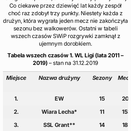
Co ciekawe przez dziewięć lat każdy zespół
choć raz zdobył trzy punkty. Niestety każda z
drużyn, która wygrała jeden mecz nie zakończyła
sezonu bez walkowerów. Ostatni w tabeli
wszech czasów SWiP rozgrywki zamknął z
ujemnym dorobkiem.
Tabela wszech czasów 1. WL Ligi (lata 2011 –
2019)
– stan na 31.12.2019
Miejsce
Nazwa drużyny
Sezony
Mec
1.
EW
15
20
2.
Wiara Lecha*
11
153
3.
SSL Grant**
14
187