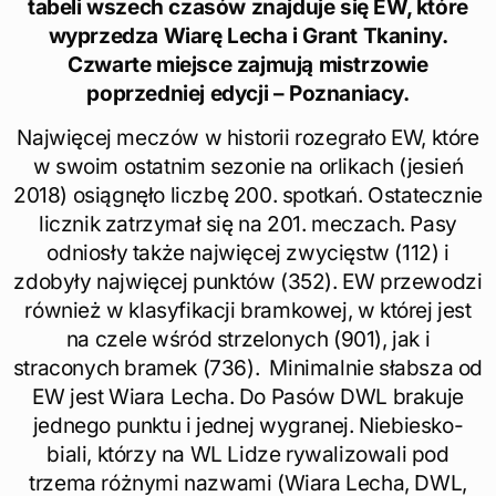
tabeli wszech czasów znajduje się EW, które
wyprzedza Wiarę Lecha i Grant Tkaniny.
Czwarte miejsce zajmują mistrzowie
poprzedniej edycji – Poznaniacy.
Najwięcej meczów w historii rozegrało EW, które
w swoim ostatnim sezonie na orlikach (jesień
2018) osiągnęło liczbę 200. spotkań. Ostatecznie
licznik zatrzymał się na 201. meczach. Pasy
odniosły także najwięcej zwycięstw (112) i
zdobyły najwięcej punktów (352). EW przewodzi
również w klasyfikacji bramkowej, w której jest
na czele wśród strzelonych (901), jak i
straconych bramek (736). Minimalnie słabsza od
EW jest Wiara Lecha. Do Pasów DWL brakuje
jednego punktu i jednej wygranej. Niebiesko-
biali, którzy na WL Lidze rywalizowali pod
trzema różnymi nazwami (Wiara Lecha, DWL,