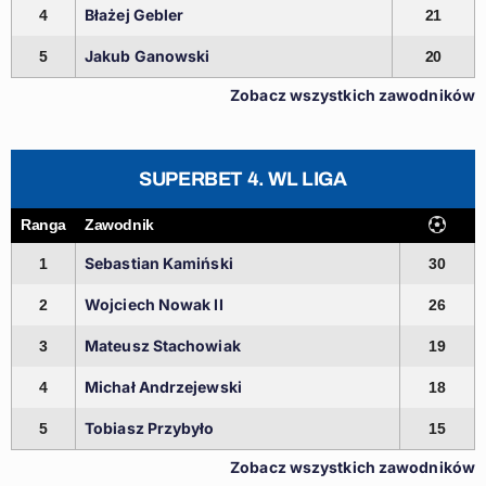
Błażej Gebler
4
21
Jakub Ganowski
5
20
Zobacz wszystkich zawodników
SUPERBET 4. WL LIGA
Ranga
Zawodnik
Sebastian Kamiński
1
30
Wojciech Nowak II
2
26
Mateusz Stachowiak
3
19
Michał Andrzejewski
4
18
Tobiasz Przybyło
5
15
Zobacz wszystkich zawodników