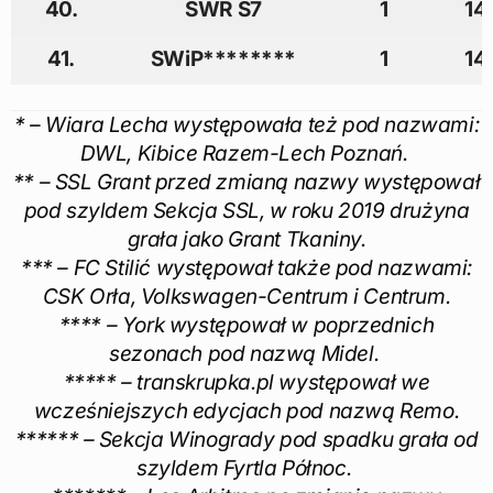
40.
SWR S7
1
14
41.
SWiP********
1
14
* – Wiara Lecha występowała też pod nazwami:
DWL, Kibice Razem-Lech Poznań.
** – SSL Grant przed zmianą nazwy występował
pod szyldem Sekcja SSL, w roku 2019 drużyna
grała jako Grant Tkaniny.
*** – FC Stilić występował także pod nazwami:
CSK Orła, Volkswagen-Centrum i Centrum.
**** – York występował w poprzednich
sezonach pod nazwą Midel.
***** – transkrupka.pl występował we
wcześniejszych edycjach pod nazwą Remo.
****** – Sekcja Winogrady pod spadku grała od
szyldem Fyrtla Północ.