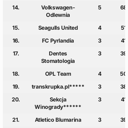
14.
Volkswagen-
5
68
Odlewnia
15.
Seagulls United
4
51
16.
FC Pyrlandia
3
41
17.
Dentes
3
39
Stomatologia
18.
OPL Team
4
50
19.
transkrupka.pl*****
3
38
20.
Sekcja
3
41
Winogrady******
21.
Atletico Blumarina
3
39