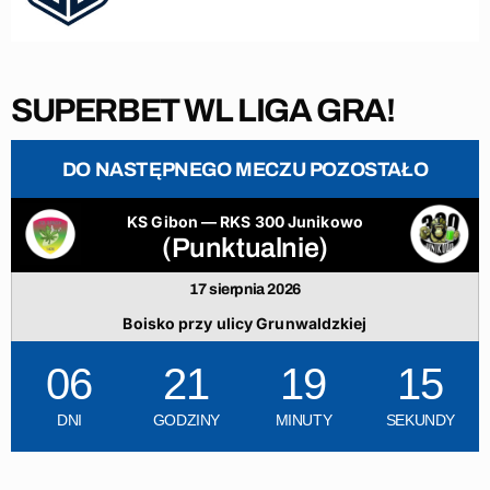
SUPERBET WL LIGA GRA!
DO NASTĘPNEGO MECZU POZOSTAŁO
KS Gibon — RKS 300 Junikowo
(Punktualnie)
17 sierpnia 2026
Boisko przy ulicy Grunwaldzkiej
06
21
19
14
DNI
GODZINY
MINUTY
SEKUNDY