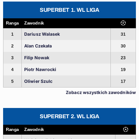
SUPERBET 1. WL LIGA
Ranga
Zawodnik
Dariusz Walasek
1
31
Alan Czekała
2
30
Filip Nowak
3
23
Piotr Nawrocki
4
19
Oliwier Szulc
5
17
Zobacz wszystkich zawodników
SUPERBET 2. WL LIGA
Ranga
Zawodnik