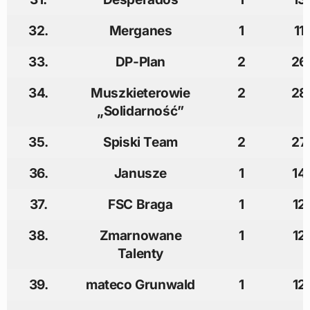
32.
Merganes
1
11
33.
DP-Plan
2
26
34.
Muszkieterowie
2
28
„Solidarność”
35.
Spiski Team
2
27
36.
Janusze
1
14
37.
FSC Braga
1
12
38.
Zmarnowane
1
12
Talenty
39.
mateco Grunwald
1
12