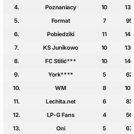
4.
Poznaniacy
10
132
5.
Format
7
95
6.
Pobiedziki
11
14
7.
KS Junikowo
10
136
8.
FC Stilić***
10
14
9.
York****
5
62
10.
WM
8
10
11.
Lechita.net
6
83
12.
LP-G Fans
4
56
13.
Oni
5
67