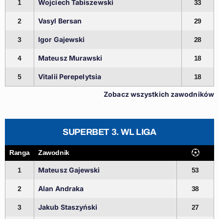
Wojciech Tabiszewski
1
33
Vasyl Bersan
2
29
Igor Gajewski
3
28
Mateusz Murawski
4
18
Vitalii Perepelytsia
5
18
Zobacz wszystkich zawodników
SUPERBET 3. WL LIGA
Ranga
Zawodnik
Mateusz Gajewski
1
53
Alan Andraka
2
38
Jakub Staszyński
3
27