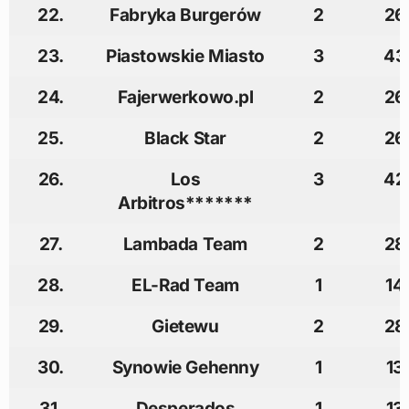
22.
Fabryka Burgerów
2
26
23.
Piastowskie Miasto
3
43
24.
Fajerwerkowo.pl
2
26
25.
Black Star
2
26
26.
Los
3
42
Arbitros*******
27.
Lambada Team
2
28
28.
EL-Rad Team
1
14
29.
Gietewu
2
28
30.
Synowie Gehenny
1
13
31.
Desperados
1
13