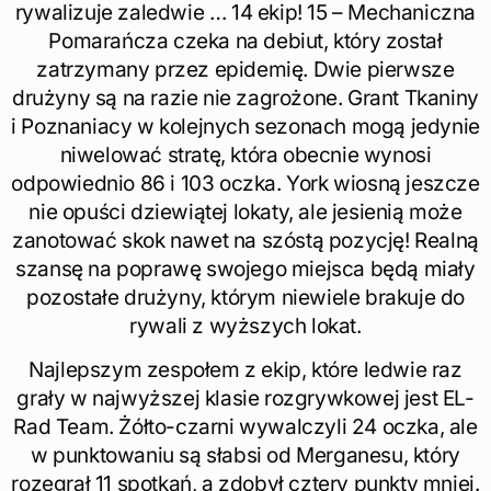
rywalizuje zaledwie … 14 ekip! 15 – Mechaniczna
Pomarańcza czeka na debiut, który został
zatrzymany przez epidemię. Dwie pierwsze
drużyny są na razie nie zagrożone. Grant Tkaniny
i Poznaniacy w kolejnych sezonach mogą jedynie
niwelować stratę, która obecnie wynosi
odpowiednio 86 i 103 oczka. York wiosną jeszcze
nie opuści dziewiątej lokaty, ale jesienią może
zanotować skok nawet na szóstą pozycję! Realną
szansę na poprawę swojego miejsca będą miały
pozostałe drużyny, którym niewiele brakuje do
rywali z wyższych lokat.
Najlepszym zespołem z ekip, które ledwie raz
grały w najwyższej klasie rozgrywkowej jest EL-
Rad Team. Żółto-czarni wywalczyli 24 oczka, ale
w punktowaniu są słabsi od Merganesu, który
rozegrał 11 spotkań, a zdobył cztery punkty mniej.