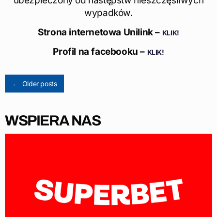
ubezpieczony od następstw nieszczęśliwych
wypadków.
Strona internetowa Unilink –
KLIK!
Profil na facebooku –
KLIK!
Posts
←
Older posts
navigation
WSPIERA NAS