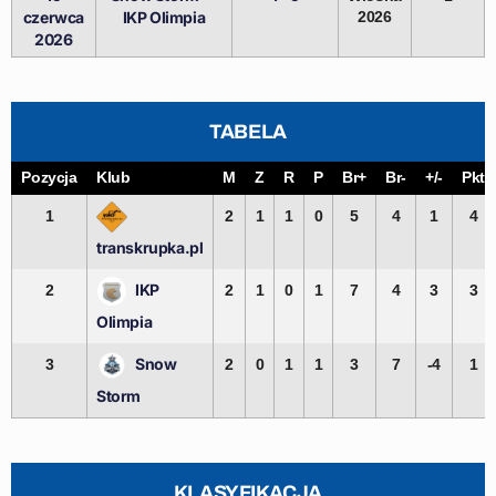
czerwca
IKP Olimpia
2026
2026
TABELA
Pozycja
Klub
M
Z
R
P
Br+
Br-
+/-
Pkt
1
2
1
1
0
5
4
1
4
transkrupka.pl
IKP
2
2
1
0
1
7
4
3
3
Olimpia
Snow
3
2
0
1
1
3
7
-4
1
Storm
KLASYFIKACJA