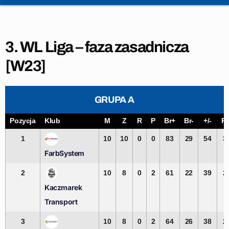
3. WL Liga – faza zasadnicza
[W23]
GRUPA A
Pozycja
Klub
M
Z
R
P
Br+
Br-
+/-
Pk
1
10
10
0
0
83
29
54
3
FarbSystem
2
10
8
0
2
61
22
39
2
Kaczmarek
Transport
3
10
8
0
2
64
26
38
2