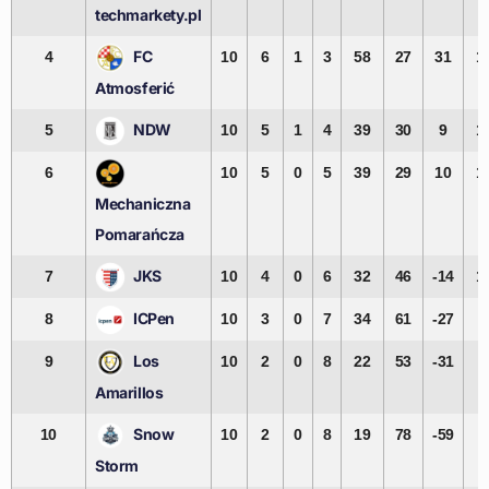
techmarkety.pl
FC
4
10
6
1
3
58
27
31
1
Atmosferić
NDW
5
10
5
1
4
39
30
9
1
6
10
5
0
5
39
29
10
1
Mechaniczna
Pomarańcza
JKS
7
10
4
0
6
32
46
-14
1
ICPen
8
10
3
0
7
34
61
-27
9
Los
9
10
2
0
8
22
53
-31
6
Amarillos
Snow
10
10
2
0
8
19
78
-59
6
Storm