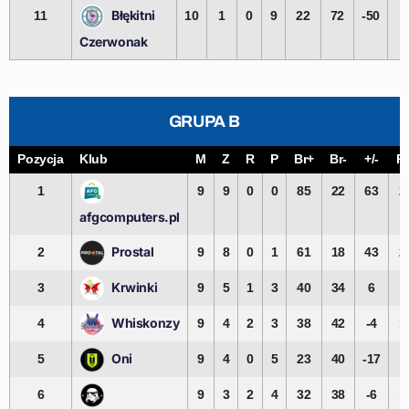
Błękitni
11
10
1
0
9
22
72
-50
0
Czerwonak
GRUPA B
Pozycja
Klub
M
Z
R
P
Br+
Br-
+/-
Pk
1
9
9
0
0
85
22
63
2
afgcomputers.pl
Prostal
2
9
8
0
1
61
18
43
2
Krwinki
3
9
5
1
3
40
34
6
1
Whiskonzy
4
9
4
2
3
38
42
-4
1
Oni
5
9
4
0
5
23
40
-17
1
6
9
3
2
4
32
38
-6
1