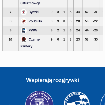
Szturmowcy
Byczki
7
9
3
1
5
44
52
-8
1
Polibulls
8
9
3
0
6
28
50
-22
PWW
9
9
2
1
6
24
44
-20
Czarne
10
9
0
1
8
23
58
-35
Pantery
Wspierają rozgrywki