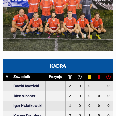
KADRA
#
Zawodnik
Pozycja
Dawid Radzicki
2
0
0
1
0
Alexis Ibanez
2
0
0
0
0
Igor Kwiatkowski
1
0
0
0
0
Kacper Dachtera
2
0
1
0
0