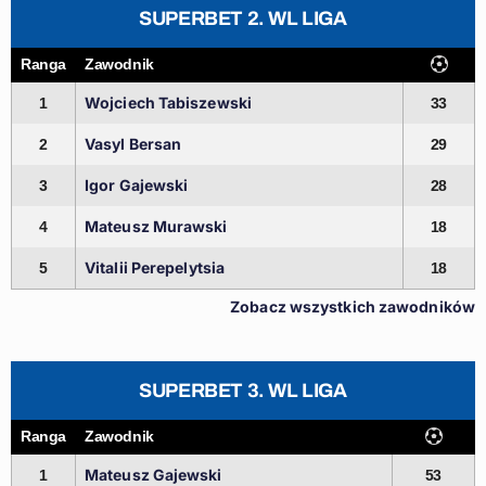
SUPERBET 2. WL LIGA
Ranga
Zawodnik
Wojciech Tabiszewski
1
33
Vasyl Bersan
2
29
Igor Gajewski
3
28
Mateusz Murawski
4
18
Vitalii Perepelytsia
5
18
Zobacz wszystkich zawodników
SUPERBET 3. WL LIGA
Ranga
Zawodnik
Mateusz Gajewski
1
53