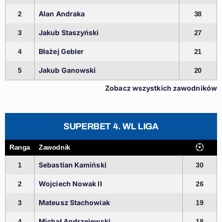
Alan Andraka
2
38
Jakub Staszyński
3
27
Błażej Gebler
4
21
Jakub Ganowski
5
20
Zobacz wszystkich zawodników
SUPERBET 4. WL LIGA
Ranga
Zawodnik
Sebastian Kamiński
1
30
Wojciech Nowak II
2
26
Mateusz Stachowiak
3
19
Michał Andrzejewski
4
18