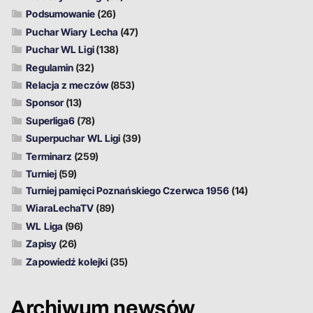
Podsumowanie
(26)
Puchar Wiary Lecha
(47)
Puchar WL Ligi
(138)
Regulamin
(32)
Relacja z meczów
(853)
Sponsor
(13)
Superliga6
(78)
Superpuchar WL Ligi
(39)
Terminarz
(259)
Turniej
(59)
Turniej pamięci Poznańskiego Czerwca 1956
(14)
WiaraLechaTV
(89)
WL Liga
(96)
Zapisy
(26)
Zapowiedź kolejki
(35)
Archiwum newsów