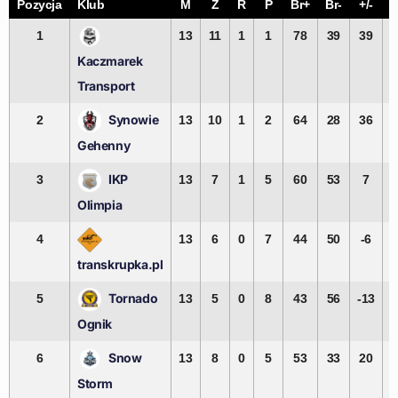
Pozycja
Klub
M
Z
R
P
Br+
Br-
+/-
P
1
13
11
1
1
78
39
39
Kaczmarek
Transport
Synowie
2
13
10
1
2
64
28
36
Gehenny
IKP
3
13
7
1
5
60
53
7
Olimpia
4
13
6
0
7
44
50
-6
transkrupka.pl
Tornado
5
13
5
0
8
43
56
-13
Ognik
Snow
6
13
8
0
5
53
33
20
Storm