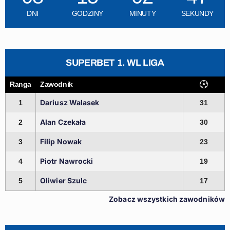
DNI
GODZINY
MINUTY
SEKUNDY
SUPERBET 1. WL LIGA
Ranga
Zawodnik
Dariusz Walasek
1
31
Alan Czekała
2
30
Filip Nowak
3
23
Piotr Nawrocki
4
19
Oliwier Szulc
5
17
Zobacz wszystkich zawodników