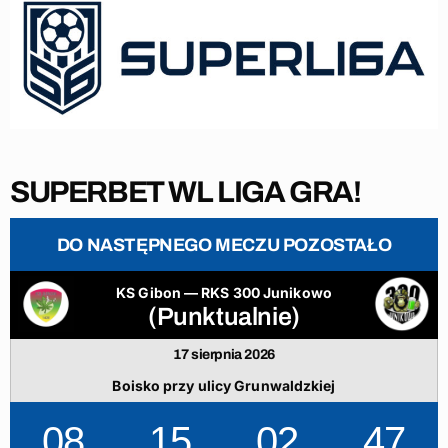
SUPERBET WL LIGA GRA!
DO NASTĘPNEGO MECZU POZOSTAŁO
KS Gibon — RKS 300 Junikowo
(Punktualnie)
17 sierpnia 2026
Boisko przy ulicy Grunwaldzkiej
08
15
02
46