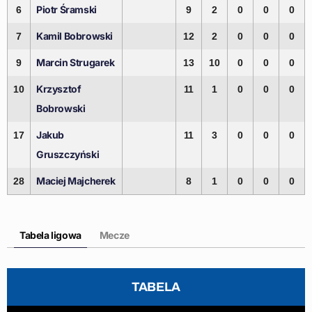
Piotr Śramski
6
9
2
0
0
0
Kamil Bobrowski
7
12
2
0
0
0
Marcin Strugarek
9
13
10
0
0
0
Krzysztof
10
11
1
0
0
0
Bobrowski
Jakub
17
11
3
0
0
0
Gruszczyński
Maciej Majcherek
28
8
1
0
0
0
Tabela ligowa
Mecze
TABELA