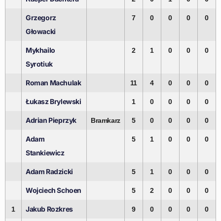
Grzegorz
7
0
0
0
0
Głowacki
Mykhailo
2
1
0
0
0
Syrotiuk
Roman Machulak
11
4
0
0
0
Łukasz Brylewski
1
0
0
0
0
Adrian Pieprzyk
Bramkarz
5
0
0
0
0
Adam
5
1
0
0
0
Stankiewicz
Adam Radzicki
5
1
0
0
0
Wojciech Schoen
5
2
0
0
0
Jakub Rozkres
1
9
0
0
0
0