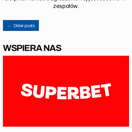
zespołów.
Posts
←
Older posts
navigation
WSPIERA NAS