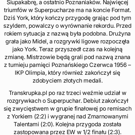
Siupakabrę, a ostatnio Poznaniaków. Najwięcej
triumfów w Superpucharze ma na koncie Format.
Dziś York, który kończy przygodę grając pod tym
szyldem, powalczy o wyrównanie rekordu. Przed
rokiem sytuacja z nazwą była podobna. Drużyna
grała jako Midel, a rozgrywki ligowe rozpoczęła
jako York. Teraz przyszedł czas na kolejną
zmianę. Mistrzowie będą grali pod nazwą znana
z turnieju pamięci Poznańskiego Czerwca 1956 –
IKP Olimpia, który również zakończył się
zdobyciem złotych medali.
Transkrupka.pl po raz trzeci weźmie udział w
rozgrywkach o Superpuchar. Debiut zakończył
się zwycięstwem w grupie finałowej po remisach
z Yorkiem (2:2) i wygranej nad Zmarnowanymi
Talentami (2:0). Kolejna przygoda została
zastopowana przez EW w 1/2 finału (2:3).