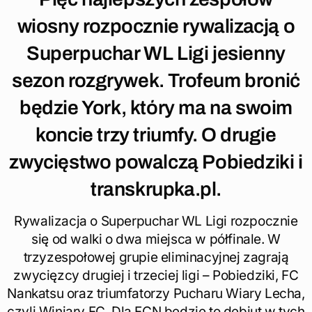
wiosny rozpocznie rywalizacją o
Superpuchar WL Ligi jesienny
sezon rozgrywek. Trofeum bronić
będzie York, który ma na swoim
koncie trzy triumfy. O drugie
zwycięstwo powalczą Pobiedziki i
transkrupka.pl.
Rywalizacja o Superpuchar WL Ligi rozpocznie
się od walki o dwa miejsca w półfinale. W
trzyzespołowej grupie eliminacyjnej zagrają
zwycięzcy drugiej i trzeciej ligi – Pobiedziki, FC
Nankatsu oraz triumfatorzy Pucharu Wiary Lecha,
czyli Winiary FC. Dla FCN będzie to debiut w tych