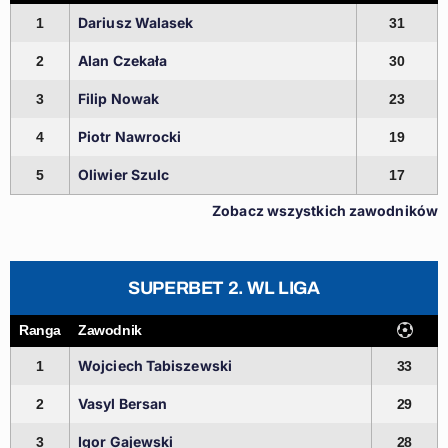
Dariusz Walasek
1
31
Alan Czekała
2
30
Filip Nowak
3
23
Piotr Nawrocki
4
19
Oliwier Szulc
5
17
Zobacz wszystkich zawodników
SUPERBET 2. WL LIGA
Ranga
Zawodnik
Wojciech Tabiszewski
1
33
Vasyl Bersan
2
29
Igor Gajewski
3
28