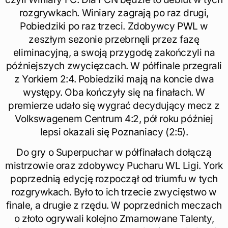
rozgrywkach. Winiary zagrają po raz drugi,
Pobiedziki po raz trzeci. Zdobywcy PWL w
zeszłym sezonie przebrnęli przez fazę
eliminacyjną, a swoją przygodę zakończyli na
późniejszych zwycięzcach. W półfinale przegrali
z Yorkiem 2:4. Pobiedziki mają na koncie dwa
występy. Oba kończyły się na finałach. W
premierze udało się wygrać decydujący mecz z
Volkswagenem Centrum 4:2, pół roku później
lepsi okazali się Poznaniacy (2:5).
Do gry o Superpuchar w półfinałach dołączą
mistrzowie oraz zdobywcy Pucharu WL Ligi. York
poprzednią edycję rozpoczął od triumfu w tych
rozgrywkach. Było to ich trzecie zwycięstwo w
finale, a drugie z rzędu. W poprzednich meczach
o złoto ogrywali kolejno Zmarnowane Talenty,