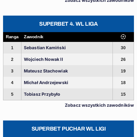
Zobacz wszystkich zawodników
SUPERBET 4. WL LIGA
Ranga
Zawodnik
Sebastian Kamiński
1
30
Wojciech Nowak II
2
26
Mateusz Stachowiak
3
19
Michał Andrzejewski
4
18
Tobiasz Przybyło
5
15
Zobacz wszystkich zawodników
SUPERBET PUCHAR WL LIGI