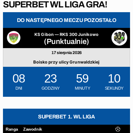
SUPERBET WL LIGA GRA!
DO NASTĘPNEGO MECZU POZOSTAŁO
KS Gibon — RKS 300 Junikowo
(Punktualnie)
17 sierpnia 2026
Boisko przy ulicy Grunwaldzkiej
08
23
59
09
DNI
GODZINY
MINUTY
SEKUNDY
SUPERBET 1. WL LIGA
Ranga
Zawodnik