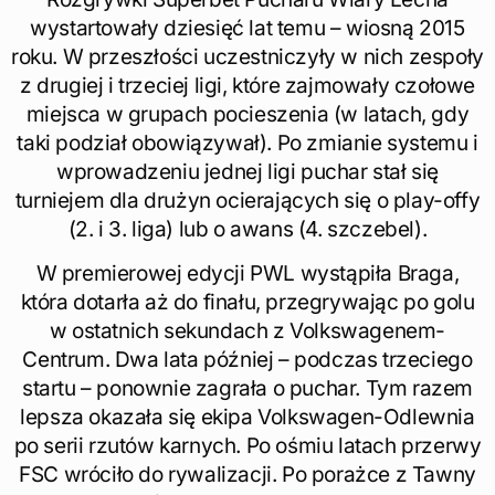
wystartowały dziesięć lat temu – wiosną 2015
roku. W przeszłości uczestniczyły w nich zespoły
z drugiej i trzeciej ligi, które zajmowały czołowe
miejsca w grupach pocieszenia (w latach, gdy
taki podział obowiązywał). Po zmianie systemu i
wprowadzeniu jednej ligi puchar stał się
turniejem dla drużyn ocierających się o play-offy
(2. i 3. liga) lub o awans (4. szczebel).
W premierowej edycji PWL wystąpiła Braga,
która dotarła aż do finału, przegrywając po golu
w ostatnich sekundach z Volkswagenem-
Centrum. Dwa lata później – podczas trzeciego
startu – ponownie zagrała o puchar. Tym razem
lepsza okazała się ekipa Volkswagen-Odlewnia
po serii rzutów karnych. Po ośmiu latach przerwy
FSC wróciło do rywalizacji. Po porażce z Tawny