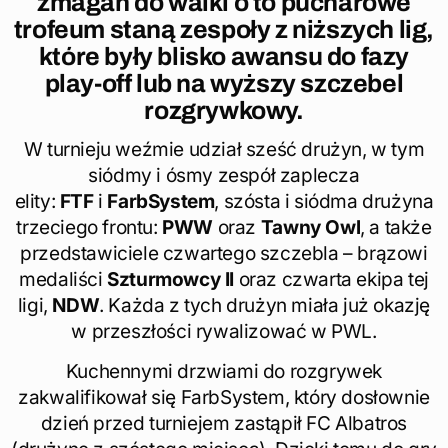
zmagań do walki o to pucharowe
trofeum staną zespoły z niższych lig,
które były blisko awansu do fazy
play-off lub na wyższy szczebel
rozgrywkowy.
W turnieju weźmie udział sześć drużyn, w tym
siódmy i ósmy zespół zaplecza
elity:
FTF
i
FarbSystem
, szósta i siódma drużyna
trzeciego frontu:
PWW
oraz
Tawny Owl
, a także
przedstawiciele czwartego szczebla – brązowi
medaliści
Szturmowcy II
oraz czwarta ekipa tej
ligi,
NDW
. Każda z tych drużyn miała już okazję
w przeszłości rywalizować w PWL.
Kuchennymi drzwiami do rozgrywek
zakwalifikował się FarbSystem, który dosłownie
dzień przed turniejem zastąpił FC Albatros