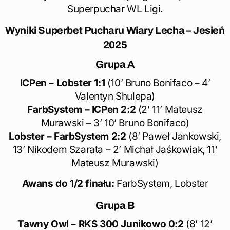
Superpuchar WL Ligi.
Wyniki
Superbet Pucharu Wiary Lecha – Jesień
2025
Grupa
A
ICPen – Lobster 1:1
(10’ Bruno Bonifaco – 4’
Valentyn Shulepa)
FarbSystem – ICPen 2:2
(2’ 11’ Mateusz
Murawski – 3’ 10’ Bruno Bonifaco)
Lobster – FarbSystem 2:2
(8’ Paweł Jankowski,
13’ Nikodem Szarata – 2’ Michał Jaśkowiak, 11’
Mateusz Murawski)
Awans do 1/2 finału:
FarbSystem, Lobster
Grupa
B
Tawny Owl – RKS 300 Junikowo 0:2
(8’ 12’