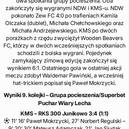
dwa spotkania grupy pocieszenia. Oba
zakończyły się wygranymi NDW i KMS-u. NDW
pokonało Zew FC 4:0 po trafieniach Kamila
Olczaka (dublet), Michała Chełchowskiego oraz
Michała Andrzejewskiego. KMS po dwóch
porażkach z rzędu zwyciężył Wooden Beavers
FC, którzy w dwóch wcześniejszych spotkaniach
schodzili z boiska wygrani. Pojedynek
zamykający zimową edycję zakończył się
wynikiem 6:1. Ostatniego gola w ostatniej akcji
meczu zdobył Waldemar Pawiński, a wcześniej
hat-trickiem popisał się Paweł Mokrzycki.
Wyniki
9. kolejki –
Grupa pocieszenia
/Superbet
Puchar Wiary Lecha
KMS – RKS 300 Junikowo 3:4 (1:1)
11’ 16’ Paweł Mokrzycki, 27’ Norbert Regulski –
9’ 20’ 30’ Mateusz Adamczak, 21’ Jan Siudak