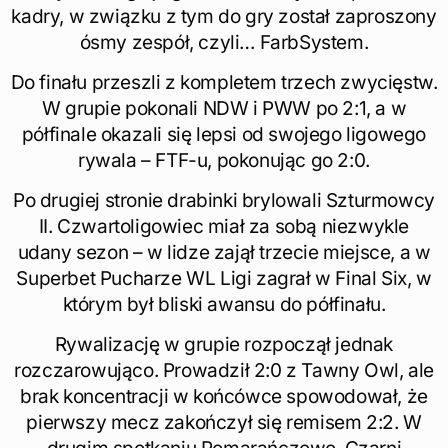
kadry, w związku z tym do gry został zaproszony
ósmy zespół, czyli… FarbSystem.
Do finału przeszli z kompletem trzech zwycięstw.
W grupie pokonali NDW i PWW po 2:1, a w
półfinale okazali się lepsi od swojego ligowego
rywala – FTF-u, pokonując go 2:0.
Po drugiej stronie drabinki brylowali Szturmowcy
II. Czwartoligowiec miał za sobą niezwykle
udany sezon – w lidze zajął trzecie miejsce, a w
Superbet Pucharze WL Ligi zagrał w Final Six, w
którym był bliski awansu do półfinału.
Rywalizację w grupie rozpoczął jednak
rozczarowująco. Prowadził 2:0 z Tawny Owl, ale
brak koncentracji w końcówce spowodował, że
pierwszy mecz zakończył się remisem 2:2. W