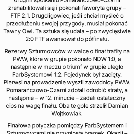
drugim spotkaniu Pomarańczowo-Czarni
zrehabilitowali się i pokonali faworyta grupy –
FTF 2:1. Drugoligowiec, jeśli chciał myśleć o
przedłużeniu swojej przygody, musiał pokonać
Tawny Owl. Ta sztuka się udała – po zwycięstwie
2:0 FTF awansował do półfinału.
Rezerwy Szturmowców w walce o finał trafiły na
PWW, które w grupie pokonało NDW 1:0, a
następnie w meczu o triumf w grupie uległo
FarbSystemowi 1:2. Pojedynek był zacięty.
Pierwsi na prowadzenie wyszli zawodnicy PWW.
Pomarańczowo-Czarni zdołali odrobić straty, a
następnie – w 12. minucie – zadali ostateczny
cios na wagę finału. Oba te gole strzelił Damian
Wojtkowiak.
Finałowa potyczka pomiędzy FarbSystemem i
Szturmowcami nie przyniosła bramek. Okazji –