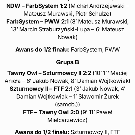
NDW – FarbSystem 1:2
(Michał Andrzejewski –
Mateusz Murawski, Piotr Schulze)
FarbSystem – PWW 2:1
(8’ Mateusz Murawski,
13’ Marcin Straburzyński-Lupa – 6’ Mateusz
Nowak)
Awans do 1/2 finału:
FarbSystem, PWW
Grupa
B
Tawny Owl – Szturmowcy II 2:2
(10’ 11’ Maciej
Anioła – 6’ Jakub Nowak, 8’ Damian Wojtkowiak)
Szturmowcy II – FTF 2:1
(3’ Jakub Nowak, 4’
Damian Wojtkowiak – 1’ Sławomir Żurek
(samob.))
FTF – Tawny Owl 2:0
(9’ 11’ Paweł
Mielcarzewicz)
Awans do 1/2 finału:
Szturmowcy II, FTF