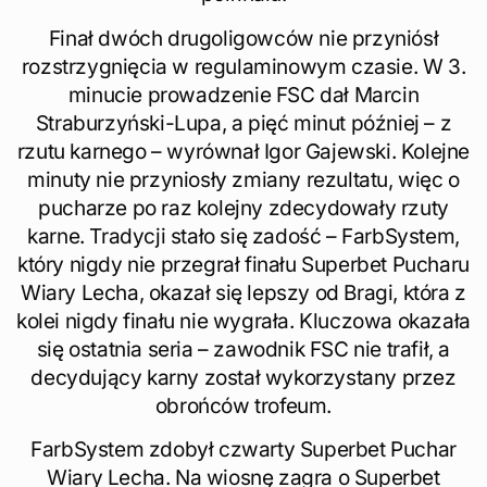
Finał dwóch drugoligowców nie przyniósł
rozstrzygnięcia w regulaminowym czasie. W 3.
minucie prowadzenie FSC dał Marcin
Straburzyński-Lupa, a pięć minut później – z
rzutu karnego – wyrównał Igor Gajewski. Kolejne
minuty nie przyniosły zmiany rezultatu, więc o
pucharze po raz kolejny zdecydowały rzuty
karne. Tradycji stało się zadość – FarbSystem,
który nigdy nie przegrał finału Superbet Pucharu
Wiary Lecha, okazał się lepszy od Bragi, która z
kolei nigdy finału nie wygrała. Kluczowa okazała
się ostatnia seria – zawodnik FSC nie trafił, a
decydujący karny został wykorzystany przez
obrońców trofeum.
FarbSystem zdobył czwarty Superbet Puchar
Wiary Lecha. Na wiosnę zagra o Superbet