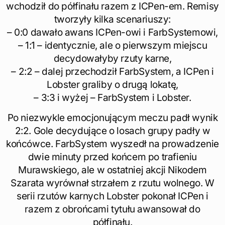
wchodził do półfinału razem z ICPen-em. Remisy
tworzyły kilka scenariuszy:
– 0:0 dawało awans ICPen-owi i FarbSystemowi,
– 1:1 – identycznie, ale o pierwszym miejscu
decydowałyby rzuty karne,
– 2:2 – dalej przechodził FarbSystem, a ICPen i
Lobster graliby o drugą lokatę,
– 3:3 i wyżej – FarbSystem i Lobster.
Po niezwykle emocjonującym meczu padł wynik
2:2. Gole decydujące o losach grupy padły w
końcówce. FarbSystem wyszedł na prowadzenie
dwie minuty przed końcem po trafieniu
Murawskiego, ale w ostatniej akcji Nikodem
Szarata wyrównał strzałem z rzutu wolnego. W
serii rzutów karnych Lobster pokonał ICPen i
razem z obrońcami tytułu awansował do
półfinału.