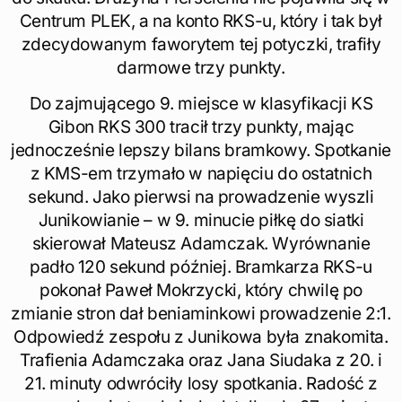
Centrum PLEK, a na konto RKS-u, który i tak był
zdecydowanym faworytem tej potyczki, trafiły
darmowe trzy punkty.
Do zajmującego 9. miejsce w klasyfikacji KS
Gibon RKS 300 tracił trzy punkty, mając
jednocześnie lepszy bilans bramkowy. Spotkanie
z KMS-em trzymało w napięciu do ostatnich
sekund. Jako pierwsi na prowadzenie wyszli
Junikowianie – w 9. minucie piłkę do siatki
skierował Mateusz Adamczak. Wyrównanie
padło 120 sekund później. Bramkarza RKS-u
pokonał Paweł Mokrzycki, który chwilę po
zmianie stron dał beniaminkowi prowadzenie 2:1.
Odpowiedź zespołu z Junikowa była znakomita.
Trafienia Adamczaka oraz Jana Siudaka z 20. i
21. minuty odwróciły losy spotkania. Radość z