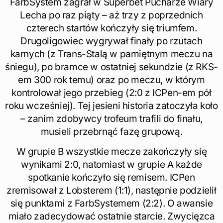
FarbSystem zagrał w Superbet Pucharze Wiary
Lecha po raz piąty – aż trzy z poprzednich
czterech startów kończyły się triumfem.
Drugoligowiec wygrywał finały po rzutach
karnych (z Trans-Stalą w pamiętnym meczu na
śniegu), po bramce w ostatniej sekundzie (z RKS-
em 300 rok temu) oraz po meczu, w którym
kontrolował jego przebieg (2:0 z ICPen-em pół
roku wcześniej). Tej jesieni historia zatoczyła koło
– zanim zdobywcy trofeum trafili do finału,
musieli przebrnąć fazę grupową.
W grupie B wszystkie mecze zakończyły się
wynikami 2:0, natomiast w grupie A każde
spotkanie kończyło się remisem. ICPen
zremisował z Lobsterem (1:1), następnie podzielił
się punktami z FarbSystemem (2:2). O awansie
miało zadecydować ostatnie starcie. Zwycięzca