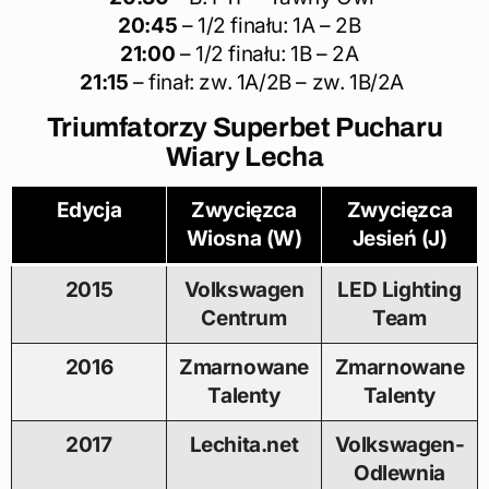
20:45
– 1/2 finału: 1A – 2B
21:00
– 1/2 finału: 1B – 2A
21:15
– finał: zw. 1A/2B – zw. 1B/2A
Triumfatorzy Superbet Pucharu
Wiary Lecha
Edycja
Zwycięzca
Zwycięzca
Wiosna (W)
Jesień (J)
2015
Volkswagen
LED Lighting
Centrum
Team
2016
Zmarnowane
Zmarnowane
Talenty
Talenty
2017
Lechita.net
Volkswagen-
Odlewnia