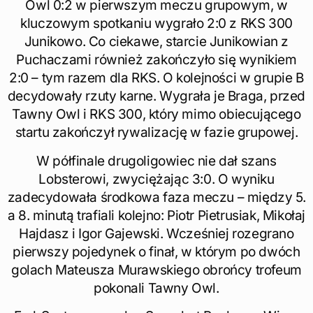
Owl 0:2 w pierwszym meczu grupowym, w
kluczowym spotkaniu wygrało 2:0 z RKS 300
Junikowo. Co ciekawe, starcie Junikowian z
Puchaczami również zakończyło się wynikiem
2:0 – tym razem dla RKS. O kolejności w grupie B
decydowały rzuty karne. Wygrała je Braga, przed
Tawny Owl i RKS 300, który mimo obiecującego
startu zakończył rywalizację w fazie grupowej.
W półfinale drugoligowiec nie dał szans
Lobsterowi, zwyciężając 3:0. O wyniku
zadecydowała środkowa faza meczu – między 5.
a 8. minutą trafiali kolejno: Piotr Pietrusiak, Mikołaj
Hajdasz i Igor Gajewski. Wcześniej rozegrano
pierwszy pojedynek o finał, w którym po dwóch
golach Mateusza Murawskiego obrońcy trofeum
pokonali Tawny Owl.