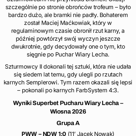
szczególnie po stronie obrońców trofeum – było
bardzo dużo, ale bramki nie padły. Bohaterem
został Maciej Maćkowiak, który w
regulaminowym czasie obronił rzut karny, a
później powtórzył swój wyczyn jeszcze
dwukrotnie, gdy decydowały one o tym, kto
sięgnie po Puchar Wiary Lecha.
Szturmowcy II dokonali tej sztuki, która nie udała
się siedem lat temu, gdy ulegli po rzutach
karnych Semplerowi. Tym razem okazali się lepsi
– pokonali po karnych FarbSystem 4:3.
Wyniki
Superbet Pucharu Wiary Lecha –
Wiosna 2026
Grupa
A
PWW – NDW 1:0
(11’ Jacek Nowak)