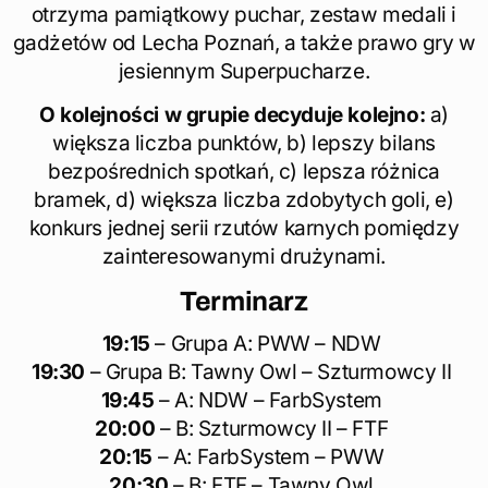
otrzyma pamiątkowy puchar, zestaw medali i
gadżetów od Lecha Poznań, a także prawo gry w
jesiennym Superpucharze.
O kolejności w grupie decyduje kolejno:
a)
większa liczba punktów, b) lepszy bilans
bezpośrednich spotkań, c) lepsza różnica
bramek, d) większa liczba zdobytych goli, e)
konkurs jednej serii rzutów karnych pomiędzy
zainteresowanymi drużynami.
Terminarz
19:15
– Grupa A: PWW – NDW
19:30
– Grupa B: Tawny Owl – Szturmowcy II
19:45
– A: NDW – FarbSystem
20:00
– B: Szturmowcy II – FTF
20:15
– A: FarbSystem – PWW
20:30
– B: FTF – Tawny Owl