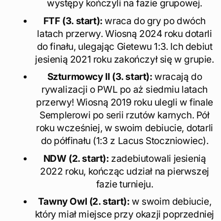
występy kończyli na fazie grupowej.
FTF (3. start):
wraca do gry po dwóch
latach przerwy. Wiosną 2024 roku dotarli
do finału, ulegając Gietewu 1:3. Ich debiut
jesienią 2021 roku zakończył się w grupie.
Szturmowcy II (3. start):
wracają do
rywalizacji o PWL po aż siedmiu latach
przerwy! Wiosną 2019 roku ulegli w finale
Semplerowi po serii rzutów karnych. Pół
roku wcześniej, w swoim debiucie, dotarli
do półfinału (1:3 z Lacus Stoczniowiec).
NDW (2. start):
zadebiutowali jesienią
2022 roku, kończąc udział na pierwszej
fazie turnieju.
Tawny Owl (2. start):
w swoim debiucie,
który miał miejsce przy okazji poprzedniej