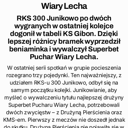
Wiary Lecha
RKS 300 Junikowo po dwóch
wygranych w ostatniej kolejce
dogonił w tabeli KS Gibon. Dzięki
lepszej różnicy bramek wyprzedził
beniaminka i wywalczył Superbet
Puchar Wiary Lecha.
W ostatniej serii spotkań w grupie pocieszenia
rozegrano trzy pojedynki. Ten najważniejszy, z
udziałem RKS-u 300 Junikowo, odbył się na
samym początku kolejki. Junikowianie, aby
myśleć o wywalczeniu tytułu najlepszej drużyny
Superbet Pucharu Wiary Lecha, potrzebowali
dwóch zwycięstw – z Drużyną Pierścienia oraz
KMS-em. Pierwszy z meczów nie doszedł jednak
do skutku. Drużyna Pierścienia nie pojawiła się w