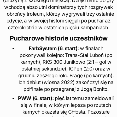
(drużynę z szóstego miejsca). Dzięki temu do gry
wchodzą absolutni dominatorzy tych rozgrywek
– obrońcy trofeum, którzy wygrywali trzy ostatnie
edycje, a w swojej historii sięgali po puchar aż
czterokrotnie w ostatnich pięciu kampaniach.
Pucharowe historie uczestników
FarbSystem (6. start):
w finałach
pokonywali kolejno: Trans-Stal Luboń (po
karnych), RKS 300 Junikowo (2:1 – gol w
ostatniej sekundzie), ICPen (2:0) oraz w
grudniu zeszłego roku Bragę (po karnych).
Ich debiut (wiosna 2022) zakończył się na
półfinale po przegranej z Jogą Bonito.
PWW (6. start):
pięć lat temu zameldowali
się w finale, w którym lepsza po rzutach
karnych okazała się Chłosta. Pozostałe