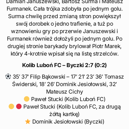
Damian Januszewski, Bartosz Surma i Mateusz
Furmanek. Cała trójka zdobyła po jednym golu.
Surma chwilę przed zmianą stron powiększył
swój dorobek o jedno trafienie, a tuż po
wznowieniu gry po przerwie Januszewski i
Furmanek również dołożyli po jednym golu. Po
drugiej stronie barykady brylował Piotr Marek,
który 4-krotnie wpisał się na listę strzelców.
Kolib Luboń FC – Byczki 2:7 (0:2)
35′ 37′ Filip Bąkowski – 17′ 21′ 23′ 36′ Tomasz
Świderski, 18′ 26′ Dominik Jesiołowski, 32′
Mateusz Cichy
Paweł Stucki (Kolib Luboń FC)
Paweł Stucki (Kolib Luboń FC, za drugą
żółtą kartkę)
Dominik Jesiołowski (Byczki)