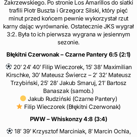
Zakrzewskiego. Po stronie Los Amarillos do siatki
trafili Piotr Buszta i Grzegorz Silski, który pięć
minut przed końcem pewnie wykorzystał rzut
karny dając wyrównanie. Ostatecznie JKS wygrał
3:2. Była to ich pierwsza wygrana w jesiennym
sezonie.
Błękitni Czerwonak – Czarne Pantery 6:5 (2:1)
20′ 24′ 40′ Filip Wieczorek, 15′ 38′ Maximilian
Kirschke, 30′ Mateusz Świercz – 2′ 32′ Mateusz
Trzybiński, 25′ 28′ Jakub Smaruj, 21′ Bartosz
Banaszak (samob.)
Jakub Rudziński (Czarne Pantery)
Filip Wieczorek (Błękitni Czerwonak)
PWW – Whiskonzy 4:8 (3:4)
18′ 39′ Krzysztof Marciniak, 8′ Marcin Ochla,