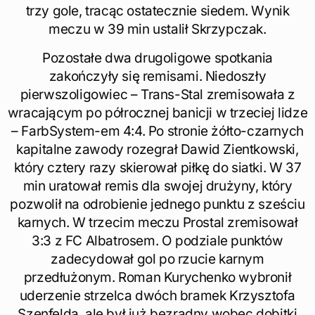
trzy gole, tracąc ostatecznie siedem. Wynik
meczu w 39 min ustalił Skrzypczak.
Pozostałe dwa drugoligowe spotkania
zakończyły się remisami. Niedoszły
pierwszoligowiec – Trans-Stal zremisowała z
wracającym po półrocznej banicji w trzeciej lidze
– FarbSystem-em 4:4. Po stronie żółto-czarnych
kapitalne zawody rozegrał Dawid Zientkowski,
który cztery razy skierował piłkę do siatki. W 37
min uratował remis dla swojej drużyny, który
pozwolił na odrobienie jednego punktu z sześciu
karnych. W trzecim meczu Prostal zremisował
3:3 z FC Albatrosem. O podziale punktów
zadecydował gol po rzucie karnym
przedłużonym. Roman Kurychenko wybronił
uderzenie strzelca dwóch bramek Krzysztofa
Szenfelda, ale był już bezradny wobec dobitki