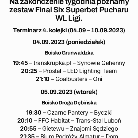
Na zakończenie tygodnia poznamy
zestaw Final Six Superbet Pucharu
WL Ligi.
Terminarz 4. kolejki (04.09 – 10.09.2023)
04.09.2023 (poniedziałek)
Boisko Grunwaldzka
19:45
– transkrupka.pl – Synowie Gehenny
20:25
– Prostal – LED Lighting Team
21:10 –
Goalbusters – Oni
05.09.2023 (wtorek)
Boisko Droga Dębińska
19:30
– Czarne Pantery – Byczki
20:10
– FFC Habitat – Trans-Stal Luboń
20:55
– Gietewu – Znajomi Sędziego
21:35 –
Biuro Podróży Almatur – Dom