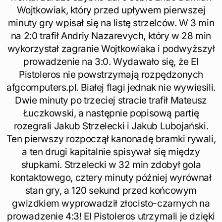
Wojtkowiak, który przed upływem pierwszej
minuty gry wpisał się na listę strzelców. W 3 min
na 2:0 trafił Andriy Nazarevych, który w 28 min
wykorzystał zagranie Wojtkowiaka i podwyższył
prowadzenie na 3:0. Wydawało się, że El
Pistoleros nie powstrzymają rozpędzonych
afgcomputers.pl. Białej flagi jednak nie wywiesili.
Dwie minuty po trzeciej stracie trafił Mateusz
Łuczkowski, a następnie popisową partię
rozegrali Jakub Strzelecki i Jakub Lubojański.
Ten pierwszy rozpoczął kanonadę bramki rywali,
a ten drugi kapitalnie spisywał się między
słupkami. Strzelecki w 32 min zdobył gola
kontaktowego, cztery minuty później wyrównał
stan gry, a 120 sekund przed końcowym
gwizdkiem wyprowadził złocisto-czarnych na
prowadzenie 4:3! El Pistoleros utrzymali je dzięki