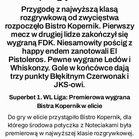
Przygodę z najwyższą klasą
rozgrywkową od zwycięstwa
rozpoczęło Bistro Kopernik. Pierwszy
mecz w drugiej lidze zakończył się
wygraną FDK. Niesamowity pościg z
happy endem zanotowali El
Pistoleros. Pewne wygrane Ledów i
Whiskonzy. Gole w końcówce dają
trzy punkty Błękitnym Czerwonak i
JKS-owi.
Superbet 1. WL Liga: Premierowa wygrana
Bistra Kopernik w elicie
Do gry w elicie przystąpiło Bistro Kopernik, dla
którego środowa potyczka z Noteciakami była
premierową w najwyższej klasie rozgrywkowej.