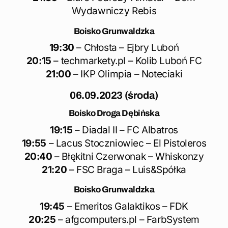
Wydawniczy Rebis
Boisko Grunwaldzka
19:30
– Chłosta – Ejbry Luboń
20:15
– techmarkety.pl – Kolib Luboń FC
21:00
– IKP Olimpia – Noteciaki
06.09.2023 (środa)
Boisko Droga Dębińska
19:15
– Diadal II – FC Albatros
19:55
– Lacus Stoczniowiec – El Pistoleros
20:40
– Błękitni Czerwonak – Whiskonzy
21:20
– FSC Braga – Luis&Spółka
Boisko Grunwaldzka
19:45
– Emeritos Galaktikos – FDK
20:25
– afgcomputers.pl – FarbSystem