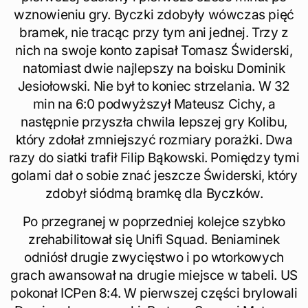
wznowieniu gry. Byczki zdobyły wówczas pięć
bramek, nie tracąc przy tym ani jednej. Trzy z
nich na swoje konto zapisał Tomasz Świderski,
natomiast dwie najlepszy na boisku Dominik
Jesiołowski. Nie był to koniec strzelania. W 32
min na 6:0 podwyższył Mateusz Cichy, a
następnie przyszła chwila lepszej gry Kolibu,
który zdołał zmniejszyć rozmiary porażki. Dwa
razy do siatki trafił Filip Bąkowski. Pomiędzy tymi
golami dał o sobie znać jeszcze Świderski, który
zdobył siódmą bramkę dla Byczków.
Po przegranej w poprzedniej kolejce szybko
zrehabilitował się Unifi Squad. Beniaminek
odniósł drugie zwycięstwo i po wtorkowych
grach awansował na drugie miejsce w tabeli. US
pokonał ICPen 8:4. W pierwszej części brylowali