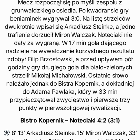
Mecz rozpoczął się po myśli zespołu z
grunwaldzkiego osiedla. Po kwadransie gry
beniaminek wygrywał 3:0. Na listę strzelców
dwukrotnie wpisał się Arkadiusz Steinke, a jedno
trafienie dorzucił Miron Walczak. Noteciaki nie
dały za wygraną. W 17 min gola dającego
nadzieje na wywalczenie korzystnego rezultatu
zdobył Filip Brzostowski, a przed upływem pół
godziny gry drugiego gola dla biało-zielonych
strzelił Mikołaj Michałowski. Ostatnie słowo
należało jednak do Bistra Kopernik, a dokładniej
do Adama Pawlaka, który w 33 min
przypieczętował zwycięstwo i pierwsze trzy
punkty w pierwszoligowej rywalizacji.
Bistro Kopernik – Noteciaki
4:2 (3:1)
8′ 13′ Arkadiusz Steinke, 15′ Miron Walczak, 33′