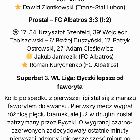
Dawid Zientkowski (Trans-Stal Luboń)
Prostal – FC Albatros
3:3 (1:2)
17′ 34′ Krzysztof Szenfeld, 39′ Wojciech
Tabiszewski – 6′ Błażej Duszyński, 12′ Patryk
Ostrowski, 27′ Adam Cieślewicz
Jakub Jamrozik (FC Albatros)
Roman Kurychenko (FC Albatros)
Superbet 3. WL Liga: Byczki lepsze od
faworyta
Kolib po spadku z pierwszej ligi stał się z marszu
faworytem do awansu. Pierwszy mecz wygrał
różnicą pięciu bramek, ale już w drugim został
zatrzymany przez Byczki. O wygranej czarno-
czerwonych zadecydowały ostatnie minuty
pierwszej odsłony i pierwsze sześć minut po