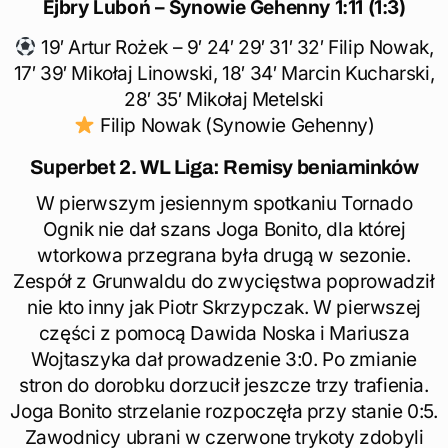
Ejbry Luboń – Synowie Gehenny 1:11 (1:3)
19′ Artur Rożek – 9′ 24′ 29′ 31′ 32′ Filip Nowak,
17′ 39′ Mikołaj Linowski, 18′ 34′ Marcin Kucharski,
28′ 35′ Mikołaj Metelski
Filip Nowak (Synowie Gehenny)
Superbet 2. WL Liga: Remisy beniaminków
W pierwszym jesiennym spotkaniu Tornado
Ognik nie dał szans Joga Bonito, dla której
wtorkowa przegrana była drugą w sezonie.
Zespół z Grunwaldu do zwycięstwa poprowadził
nie kto inny jak Piotr Skrzypczak. W pierwszej
części z pomocą Dawida Noska i Mariusza
Wojtaszyka dał prowadzenie 3:0. Po zmianie
stron do dorobku dorzucił jeszcze trzy trafienia.
Joga Bonito strzelanie rozpoczęła przy stanie 0:5.
Zawodnicy ubrani w czerwone trykoty zdobyli