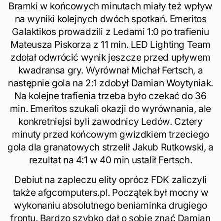
Bramki w końcowych minutach miały też wpływ
na wyniki kolejnych dwóch spotkań. Emeritos
Galaktikos prowadzili z Ledami 1:0 po trafieniu
Mateusza Piskorza z 11 min. LED Lighting Team
zdołał odwrócić wynik jeszcze przed upływem
kwadransa gry. Wyrównał Michał Fertsch, a
następnie gola na 2:1 zdobył Damian Woytyniak.
Na kolejne trafienia trzeba było czekać do 36
min. Emeritos szukali okazji do wyrównania, ale
konkretniejsi byli zawodnicy Ledów. Cztery
minuty przed końcowym gwizdkiem trzeciego
gola dla granatowych strzelił Jakub Rutkowski, a
rezultat na 4:1 w 40 min ustalił Fertsch.
Debiut na zapleczu elity oprócz FDK zaliczyli
także afgcomputers.pl. Początek był mocny w
wykonaniu absolutnego beniaminka drugiego
frontu. Bardzo szybko dał o sobie znać Damian