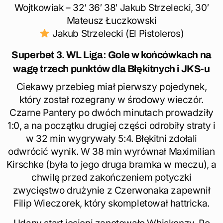
Wojtkowiak – 32′ 36′ 38′ Jakub Strzelecki, 30′
Mateusz Łuczkowski
Jakub Strzelecki (El Pistoleros)
Superbet 3. WL Liga: Gole w końcówkach na
wagę trzech punktów dla Błękitnych i JKS-u
Ciekawy przebieg miał pierwszy pojedynek,
który został rozegrany w środowy wieczór.
Czarne Pantery po dwóch minutach prowadziły
1:0, a na początku drugiej części odrobiły straty i
w 32 min wygrywały 5:4. Błękitni zdołali
odwrócić wynik. W 38 min wyrównał Maximilian
Kirschke (była to jego druga bramka w meczu), a
chwilę przed zakończeniem potyczki
zwycięstwo drużynie z Czerwonaka zapewnił
Filip Wieczorek, który skompletował hattricka.