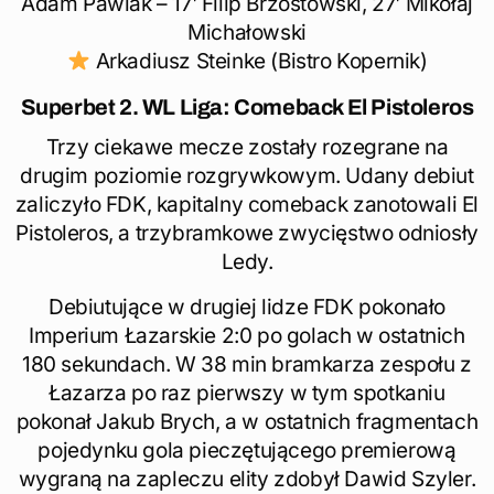
Adam Pawlak – 17′ Filip Brzostowski, 27′ Mikołaj
Michałowski
Arkadiusz Steinke (Bistro Kopernik)
Superbet 2. WL Liga: Comeback El Pistoleros
Trzy ciekawe mecze zostały rozegrane na
drugim poziomie rozgrywkowym. Udany debiut
zaliczyło FDK, kapitalny comeback zanotowali El
Pistoleros, a trzybramkowe zwycięstwo odniosły
Ledy.
Debiutujące w drugiej lidze FDK pokonało
Imperium Łazarskie 2:0 po golach w ostatnich
180 sekundach. W 38 min bramkarza zespołu z
Łazarza po raz pierwszy w tym spotkaniu
pokonał Jakub Brych, a w ostatnich fragmentach
pojedynku gola pieczętującego premierową
wygraną na zapleczu elity zdobył Dawid Szyler.