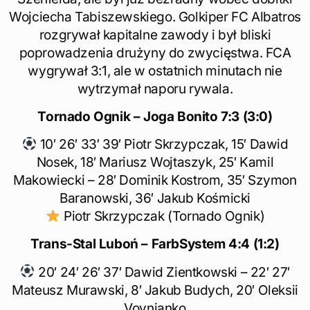
Wojciecha Tabiszewskiego. Golkiper FC Albatros
rozgrywał kapitalne zawody i był bliski
poprowadzenia drużyny do zwycięstwa. FCA
wygrywał 3:1, ale w ostatnich minutach nie
wytrzymał naporu rywala.
Tornado Ognik – Joga Bonito
7:3 (3:0)
10′ 26′ 33′ 39′ Piotr Skrzypczak, 15′ Dawid
Nosek, 18′ Mariusz Wojtaszyk, 25′ Kamil
Makowiecki – 28′ Dominik Kostrom, 35′ Szymon
Baranowski, 36′ Jakub Kośmicki
Piotr Skrzypczak (Tornado Ognik)
Trans-Stal Luboń – FarbSystem 4:4 (1:2)
20′ 24′ 26′ 37′ Dawid Zientkowski – 22′ 27′
Mateusz Murawski, 8′ Jakub Budych, 20′ Oleksii
Vovnianko