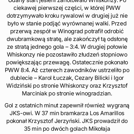
Udany start jesieni zanotowało Whiskonzy. Po
ciekawej pierwszej części, w której PWW
dotrzymywało kroku rywalowi w drugiej już nie
było w stanie podjąć wyrównanej walki. Przed
przerwą zespół w Winograd potrafił odrobić
dwubramkową stratę, ale zakończył tą odsłonę
ze stratą jednego gola – 3:4. W drugiej połowie
Whiskonzy nie pozostawiło złudzeń stopniowo
powiększając przewagę. Ostatecznie pokonało
PWW 8:4. Aż czterech zawodników ustrzeliło po
dublecie – Karol Łuczak, Cezary Bilicki i Igor
Widziński po stronie Whiskonzy oraz Krzysztof
Marciniak po stronie winogradzian.
Gol z ostatnich minut zapewnił również wygraną
JKS-owi. W 37 min bramkarza Los Amarillos
pokonał Krzysztof Jerzyński. JKS prowadził do
35 min po dwóch golach Mikołaja