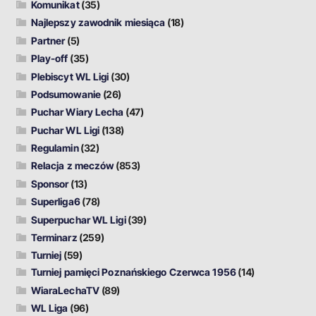
Komunikat
(35)
Najlepszy zawodnik miesiąca
(18)
Partner
(5)
Play-off
(35)
Plebiscyt WL Ligi
(30)
Podsumowanie
(26)
Puchar Wiary Lecha
(47)
Puchar WL Ligi
(138)
Regulamin
(32)
Relacja z meczów
(853)
Sponsor
(13)
Superliga6
(78)
Superpuchar WL Ligi
(39)
Terminarz
(259)
Turniej
(59)
Turniej pamięci Poznańskiego Czerwca 1956
(14)
WiaraLechaTV
(89)
WL Liga
(96)