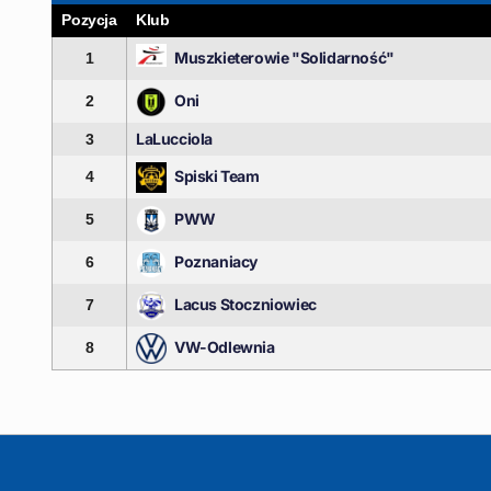
Pozycja
Klub
Muszkieterowie "Solidarność"
1
Oni
2
LaLucciola
3
Spiski Team
4
PWW
5
Poznaniacy
6
Lacus Stoczniowiec
7
VW-Odlewnia
8