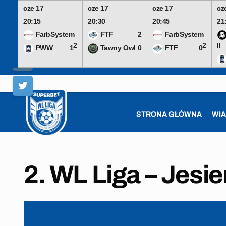
cze 17
cze 17
cze 17
cz
20:15
20:30
20:45
21
FarbSystem
FTF
2
FarbSystem
2
2
II
PWW
1
Tawny Owl
0
FTF
0
Skip
to
content
STRONA GŁÓWNA
WI
2. WL Liga – Jesi