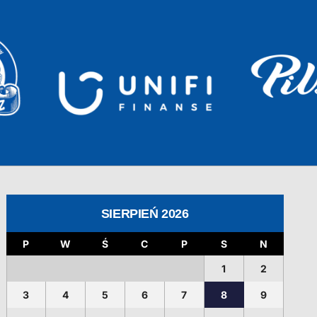
SIERPIEŃ 2026
P
W
Ś
C
P
S
N
1
2
3
4
5
6
7
8
9