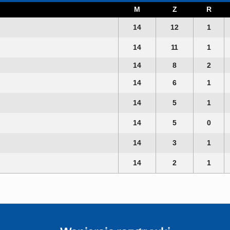
M
Z
R
14
12
1
14
11
1
14
8
2
14
6
1
14
5
1
14
5
0
14
3
1
14
2
1