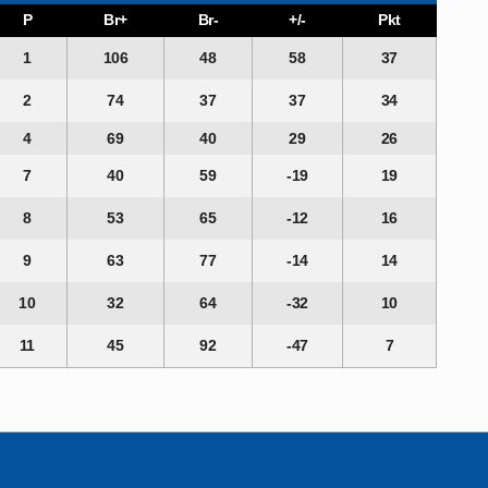
P
Br+
Br-
+/-
Pkt
1
106
48
58
37
2
74
37
37
34
4
69
40
29
26
7
40
59
-19
19
8
53
65
-12
16
9
63
77
-14
14
10
32
64
-32
10
11
45
92
-47
7