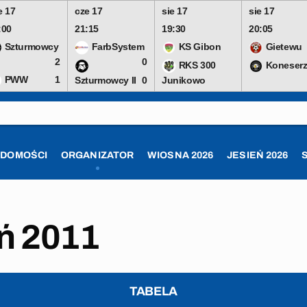
e 17
cze 17
sie 17
sie 17
:00
21:15
19:30
20:05
Szturmowcy
FarbSystem
KS Gibon
Gietewu
2
0
RKS 300
Koneserz
PWW
1
Szturmowcy II
0
Junikowo
ADOMOŚCI
ORGANIZATOR
WIOSNA 2026
JESIEŃ 2026
eń 2011
TABELA