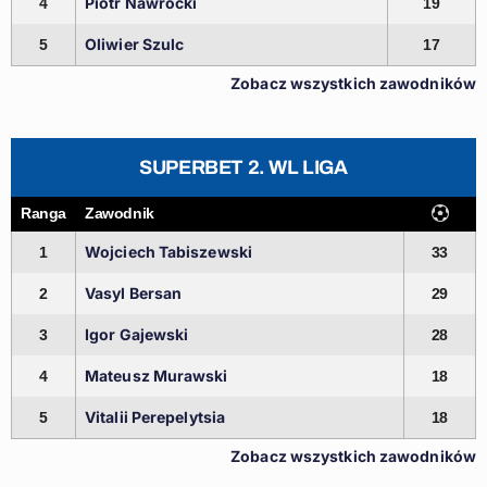
Piotr Nawrocki
4
19
Oliwier Szulc
5
17
Zobacz wszystkich zawodników
SUPERBET 2. WL LIGA
Ranga
Zawodnik
Wojciech Tabiszewski
1
33
Vasyl Bersan
2
29
Igor Gajewski
3
28
Mateusz Murawski
4
18
Vitalii Perepelytsia
5
18
Zobacz wszystkich zawodników