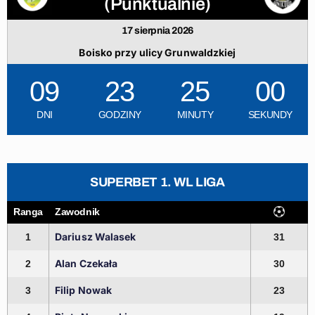
(Punktualnie)
17 sierpnia 2026
Boisko przy ulicy Grunwaldzkiej
09
23
24
59
DNI
GODZINY
MINUTY
SEKUNDY
SUPERBET 1. WL LIGA
Ranga
Zawodnik
Dariusz Walasek
1
31
Alan Czekała
2
30
Filip Nowak
3
23