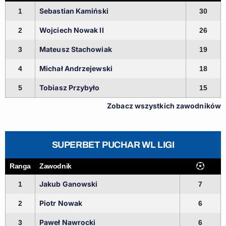
Sebastian Kamiński
1
30
Wojciech Nowak II
2
26
Mateusz Stachowiak
3
19
Michał Andrzejewski
4
18
Tobiasz Przybyło
5
15
Zobacz wszystkich zawodników
SUPERBET PUCHAR WL LIGI
Ranga
Zawodnik
Jakub Ganowski
1
7
Piotr Nowak
2
6
Paweł Nawrocki
3
6