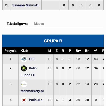
Szymon Maliński
11
0
0
0
0
0
Tabela ligowa
Mecze
GRUPA B
Pozycja
Klub
M
Z
R
P
Br+
Br-
+/-
Pk
FTF
1
10
8
1
1
65
22
43
2
Kolib
2
10
8
0
2
66
32
34
2
Luboń FC
3
10
8
0
2
52
24
28
2
techmarkety.pl
Polibulls
4
10
6
1
3
39
30
9
1