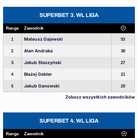
SUPERBET 3. WL LIGA
Ranga
Zawodnik
Mateusz Gajewski
1
53
Alan Andraka
2
38
Jakub Staszyński
3
27
Błażej Gebler
4
21
Jakub Ganowski
5
20
Zobacz wszystkich zawodników
SUPERBET 4. WL LIGA
Ranga
Zawodnik