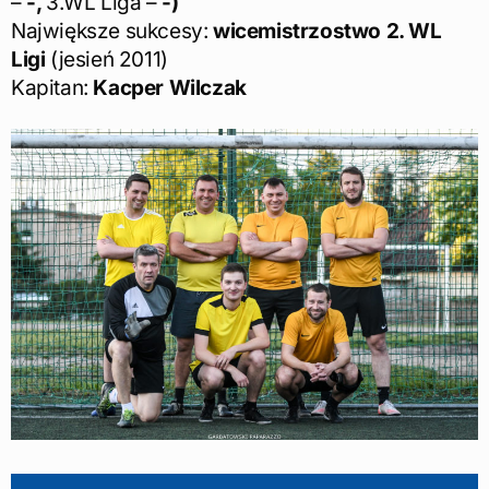
–
-,
3.WL Liga –
-)
Największe sukcesy:
wicemistrzostwo 2. WL
Ligi
(jesień 2011)
Kapitan:
Kacper Wilczak