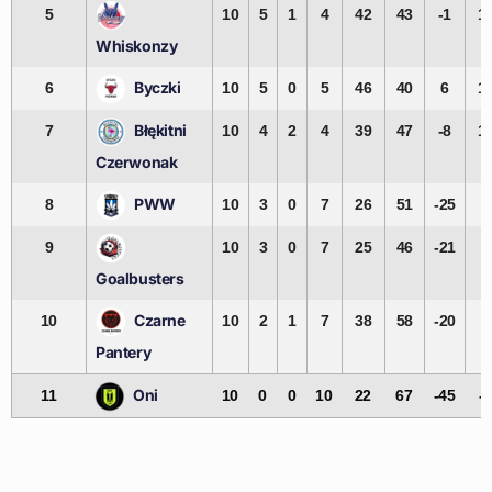
5
10
5
1
4
42
43
-1
1
Whiskonzy
Byczki
6
10
5
0
5
46
40
6
1
Błękitni
7
10
4
2
4
39
47
-8
1
Czerwonak
PWW
8
10
3
0
7
26
51
-25
9
9
10
3
0
7
25
46
-21
9
Goalbusters
Czarne
10
10
2
1
7
38
58
-20
7
Pantery
Oni
11
10
0
0
10
22
67
-45
-