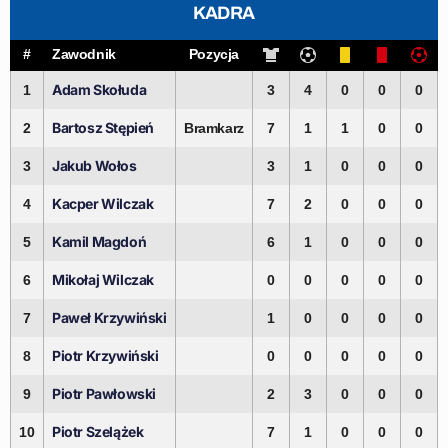
KADRA
#
Zawodnik
Pozycja
Adam Skołuda
1
3
4
0
0
0
Bartosz Stępień
2
Bramkarz
7
1
1
0
0
Jakub Wołos
3
3
1
0
0
0
Kacper Wilczak
4
7
2
0
0
0
Kamil Magdoń
5
6
1
0
0
0
Mikołaj Wilczak
6
0
0
0
0
0
Paweł Krzywiński
7
1
0
0
0
0
Piotr Krzywiński
8
0
0
0
0
0
Piotr Pawłowski
9
2
3
0
0
0
Piotr Szelążek
10
7
1
0
0
0