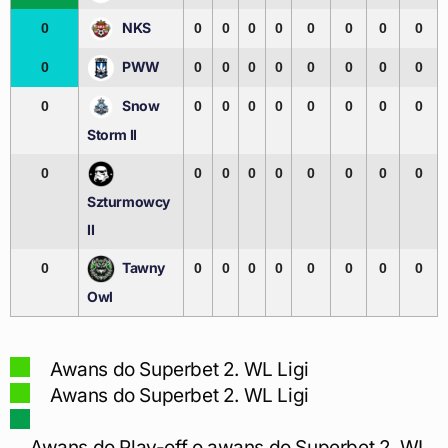
NKS
0
0
0
0
0
0
0
0
0
PWW
0
0
0
0
0
0
0
0
0
Snow
0
0
0
0
0
0
0
0
0
Storm II
0
0
0
0
0
0
0
0
0
Szturmowcy
II
Tawny
0
0
0
0
0
0
0
0
0
Owl
Awans do Superbet 2. WL Ligi
Awans do Superbet 2. WL Ligi
Awans do Play-off o awans do Superbet 2. WL