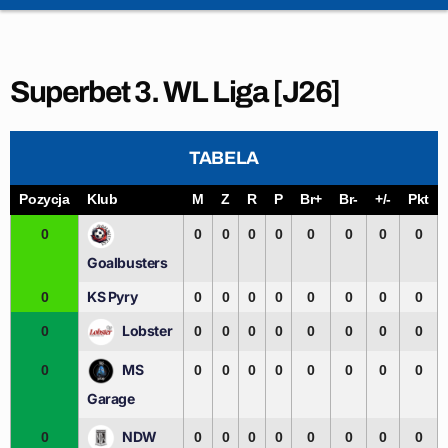
Superbet 3. WL Liga [J26]
TABELA
Pozycja
Klub
M
Z
R
P
Br+
Br-
+/-
Pkt
0
0
0
0
0
0
0
0
0
Goalbusters
KS Pyry
0
0
0
0
0
0
0
0
0
Lobster
0
0
0
0
0
0
0
0
0
MS
0
0
0
0
0
0
0
0
0
Garage
NDW
0
0
0
0
0
0
0
0
0