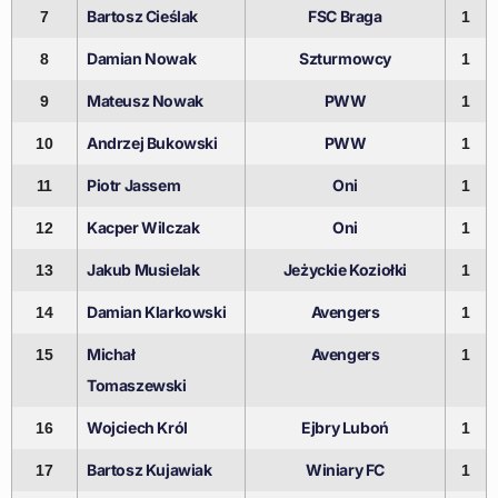
Bartosz Cieślak
FSC Braga
7
1
Damian Nowak
Szturmowcy
8
1
Mateusz Nowak
PWW
9
1
Andrzej Bukowski
PWW
10
1
Piotr Jassem
Oni
11
1
Kacper Wilczak
Oni
12
1
Jakub Musielak
Jeżyckie Koziołki
13
1
Damian Klarkowski
Avengers
14
1
Michał
Avengers
15
1
Tomaszewski
Wojciech Król
Ejbry Luboń
16
1
Bartosz Kujawiak
Winiary FC
17
1