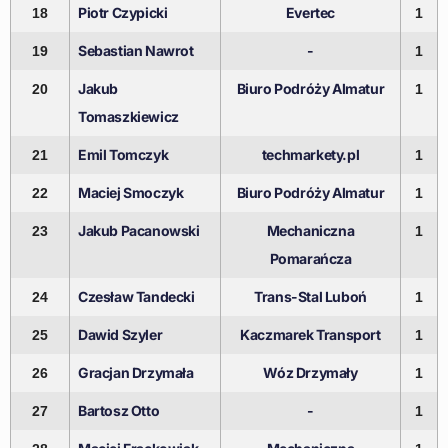
Piotr Czypicki
Evertec
18
1
Sebastian Nawrot
-
19
1
Jakub
Biuro Podróży Almatur
20
1
Tomaszkiewicz
Emil Tomczyk
techmarkety.pl
21
1
Maciej Smoczyk
Biuro Podróży Almatur
22
1
Jakub Pacanowski
Mechaniczna
23
1
Pomarańcza
Czesław Tandecki
Trans-Stal Luboń
24
1
Dawid Szyler
Kaczmarek Transport
25
1
Gracjan Drzymała
Wóz Drzymały
26
1
Bartosz Otto
-
27
1