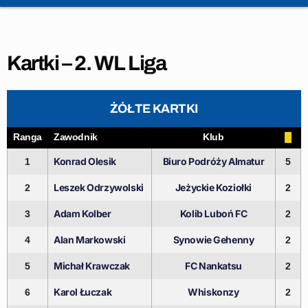
Kartki – 2. WL Liga
ŻÓŁTE KARTKI
Ranga
Zawodnik
Klub
Konrad Olesik
Biuro Podróży Almatur
1
5
Leszek Odrzywolski
Jeżyckie Koziołki
2
2
Adam Kolber
Kolib Luboń FC
3
2
Alan Markowski
Synowie Gehenny
4
2
Michał Krawczak
FC Nankatsu
5
2
Karol Łuczak
Whiskonzy
6
2