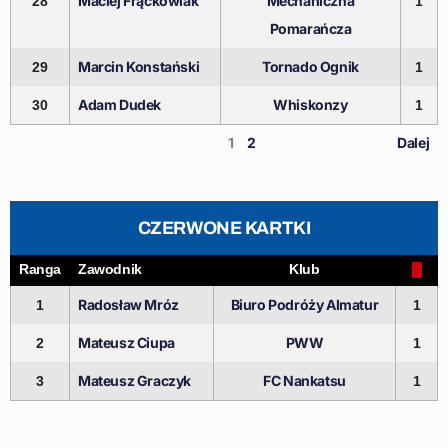
Maciej Frąckowiak
Mechaniczna
28
1
Pomarańcza
Marcin Konstański
Tornado Ognik
29
1
Adam Dudek
Whiskonzy
30
1
1
2
Dalej
CZERWONE KARTKI
Ranga
Zawodnik
Klub
Radosław Mróz
Biuro Podróży Almatur
1
1
Mateusz Ciupa
PWW
2
1
Mateusz Graczyk
FC Nankatsu
3
1