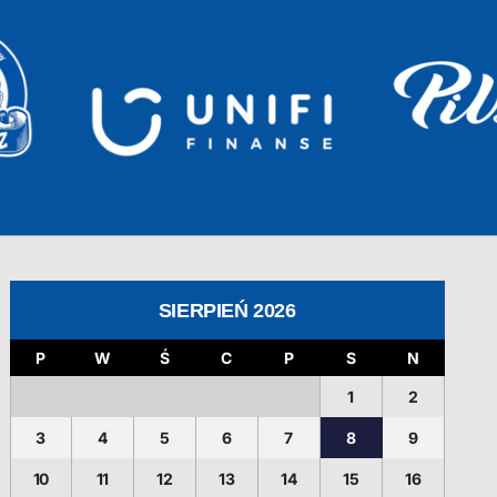
SIERPIEŃ 2026
P
W
Ś
C
P
S
N
1
2
3
4
5
6
7
8
9
10
11
12
13
14
15
16