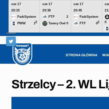
cze 17
cze 17
cze 17
cz
20:15
20:30
20:45
21
FarbSystem
FTF
2
FarbSystem
2
2
II
PWW
1
Tawny Owl
0
FTF
0
Skip
to
content
STRONA GŁÓWNA
WI
Strzelcy – 2. WL L