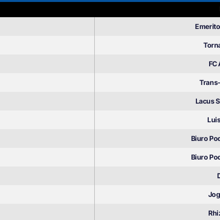
Emerito
Torn
FC 
Trans
Lacus 
Lui
Biuro Po
Biuro Po
Jog
Rhi