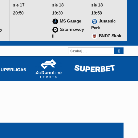
sie 17
sie 18
sie 18
20:50
19:30
19:58
MS Garage
Jurassic
Park
y
Szturmowcy
BNDZ Skoki
II
SZUKAJ:
SUPERLIGA6