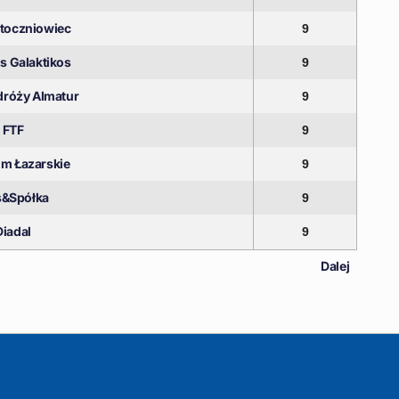
Stoczniowiec
9
s Galaktikos
9
dróży Almatur
9
FTF
9
um Łazarskie
9
s&Spółka
9
Diadal
9
Dalej