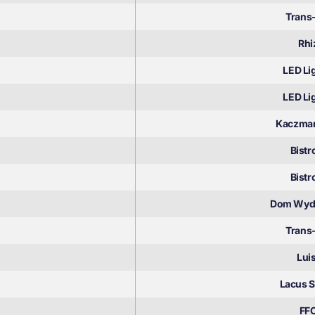
Trans
Rhi
LED Li
LED Li
Kaczmar
Bistr
Bistr
Dom Wyda
Trans
Lui
Lacus 
FFC