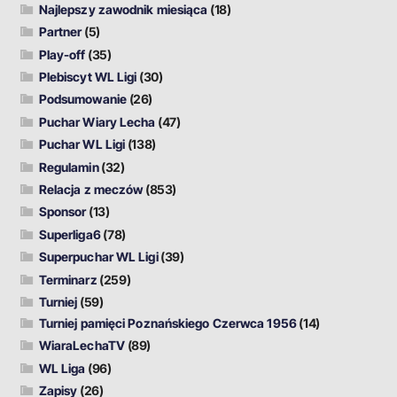
Najlepszy zawodnik miesiąca
(18)
Partner
(5)
Play-off
(35)
Plebiscyt WL Ligi
(30)
Podsumowanie
(26)
Puchar Wiary Lecha
(47)
Puchar WL Ligi
(138)
Regulamin
(32)
Relacja z meczów
(853)
Sponsor
(13)
Superliga6
(78)
Superpuchar WL Ligi
(39)
Terminarz
(259)
Turniej
(59)
Turniej pamięci Poznańskiego Czerwca 1956
(14)
WiaraLechaTV
(89)
WL Liga
(96)
Zapisy
(26)