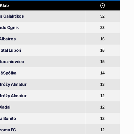
Klub
s Galaktikos
32
ado Ognik
23
Albatros
16
-Stal Luboń
16
Stoczniowiec
15
s&Spółka
14
dróży Almatur
13
dróży Almatur
12
Diadal
12
a Bonito
12
zoma FC
12