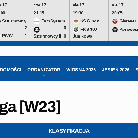
e 17
cze 17
sie 17
sie 17
:00
21:15
19:30
20:05
Szturmowcy
FarbSystem
KS Gibon
Gietewu
2
0
RKS 300
Koneserz
PWW
1
Szturmowcy II
0
Junikowo
ADOMOŚCI
ORGANIZATOR
WIOSNA 2026
JESIEŃ 2026
iga [W23]
KLASYFIKACJA