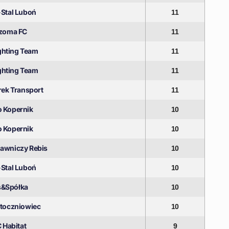
-Stal Luboń
11
zoma FC
11
ghting Team
11
ghting Team
11
ek Transport
11
o Kopernik
10
o Kopernik
10
wniczy Rebis
10
-Stal Luboń
10
s&Spółka
10
Stoczniowiec
10
 Habitat
9