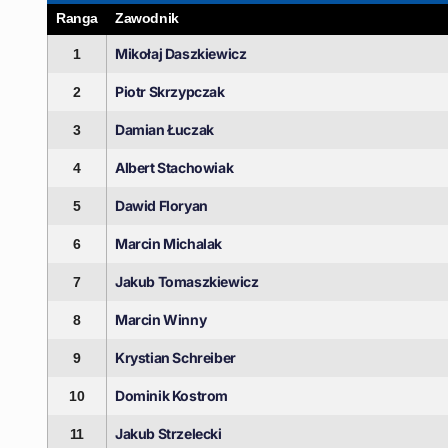
Ranga
Zawodnik
Mikołaj Daszkiewicz
1
Piotr Skrzypczak
2
Damian Łuczak
3
Albert Stachowiak
4
Dawid Floryan
5
Marcin Michalak
6
Jakub Tomaszkiewicz
7
Marcin Winny
8
Krystian Schreiber
9
Dominik Kostrom
10
Jakub Strzelecki
11