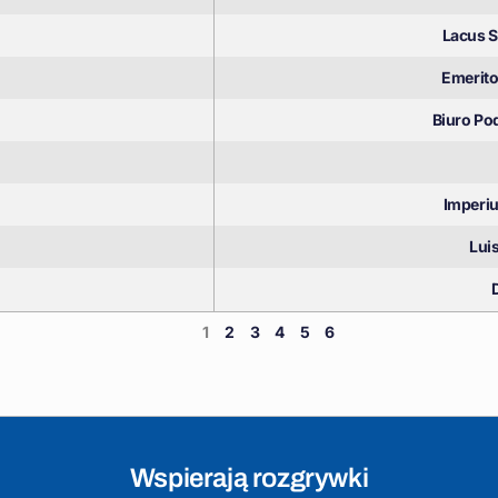
Lacus 
Emerito
Biuro Po
Imperi
Lui
1
2
3
4
5
6
Wspierają rozgrywki