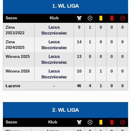
1. WL LIGA
Sezon
Klub
Lacus
Zima
9
1
0
0
0
2021/2022
Stoczniowiec
Lacus
Zima
14
1
0
0
0
2024/2025
Stoczniowiec
Lacus
Wiosna 2025
13
0
0
0
0
Stoczniowiec
Lacus
Wiosna 2026
10
2
1
0
0
Stoczniowiec
Łącznie
-
46
4
1
0
0
2. WL LIGA
Sezon
Klub