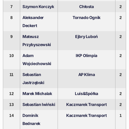
Szymon Korczyk
Chłosta
7
2
Aleksander
Tornado Ognik
8
2
Deckert
Mateusz
Ejbry Luboń
9
2
Przybyszewski
Adam
IKP Olimpia
10
2
Wojciechowski
Sebastian
AP Klima
11
2
Jastrzębski
Marek Michalak
Luis&Spółka
12
2
Sebastian Iwiński
Kaczmarek Transport
13
2
Dominik
Kaczmarek Transport
14
1
Bednarek