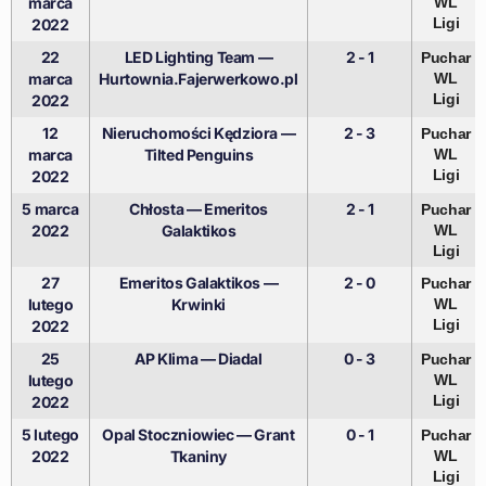
marca
WL
Ligi
2022
22
LED Lighting Team —
2 - 1
Puchar
marca
Hurtownia.Fajerwerkowo.pl
WL
Ligi
2022
12
Nieruchomości Kędziora —
2 - 3
Puchar
marca
Tilted Penguins
WL
Ligi
2022
5 marca
Chłosta — Emeritos
2 - 1
Puchar
2022
Galaktikos
WL
Ligi
27
Emeritos Galaktikos —
2 - 0
Puchar
lutego
Krwinki
WL
Ligi
2022
25
AP Klima — Diadal
0 - 3
Puchar
lutego
WL
Ligi
2022
5 lutego
Opal Stoczniowiec — Grant
0 - 1
Puchar
2022
Tkaniny
WL
Ligi