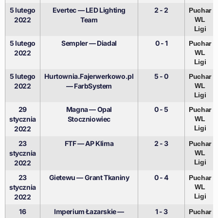
5 lutego
Evertec — LED Lighting
2 - 2
Puchar
2022
Team
WL
Ligi
5 lutego
Sempler — Diadal
0 - 1
Puchar
2022
WL
Ligi
5 lutego
Hurtownia.Fajerwerkowo.pl
5 - 0
Puchar
2022
— FarbSystem
WL
Ligi
29
Magna — Opal
0 - 5
Puchar
stycznia
Stoczniowiec
WL
Ligi
2022
23
FTF — AP Klima
2 - 3
Puchar
stycznia
WL
Ligi
2022
23
Gietewu — Grant Tkaniny
0 - 4
Puchar
stycznia
WL
Ligi
2022
16
Imperium Łazarskie —
1 - 3
Puchar