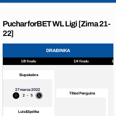
Puchar forBET WL Ligi [Zima 21-
22]
DRABINKA
1/8 finału
1/4 finału
1/
Siupakabra
27 marca 2022
Tilted Penguins
2
-
5
Luis&Spółka