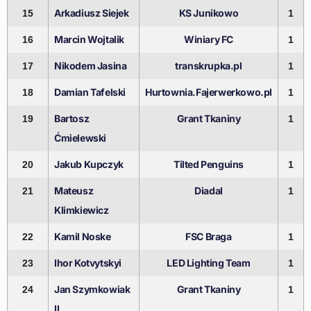
Arkadiusz Siejek
KS Junikowo
15
1
Marcin Wojtalik
Winiary FC
16
1
Nikodem Jasina
transkrupka.pl
17
1
Damian Tafelski
Hurtownia.Fajerwerkowo.pl
18
1
Bartosz
Grant Tkaniny
19
1
Ćmielewski
Jakub Kupczyk
Tilted Penguins
20
1
Mateusz
Diadal
21
1
Klimkiewicz
Kamil Noske
FSC Braga
22
1
Ihor Kotvytskyi
LED Lighting Team
23
1
Jan Szymkowiak
Grant Tkaniny
24
1
II