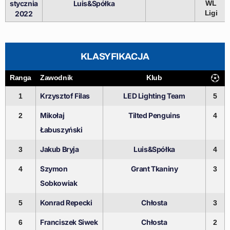
stycznia
Luis&Spółka
WL
Ligi
2022
KLASYFIKACJA
Ranga
Zawodnik
Klub
Krzysztof Filas
LED Lighting Team
1
5
Mikołaj
Tilted Penguins
2
4
Łabuszyński
Jakub Bryja
Luis&Spółka
3
4
Szymon
Grant Tkaniny
4
3
Sobkowiak
Konrad Repecki
Chłosta
5
3
Franciszek Siwek
Chłosta
6
2