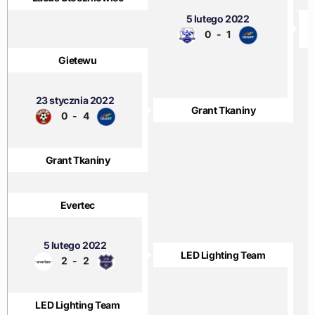
5 lutego 2022
0
-
1
T
Gietewu
23 stycznia 2022
Grant Tkaniny
0
-
4
Grant Tkaniny
Evertec
5 lutego 2022
LED Lighting Team
2
-
2
LED Lighting Team