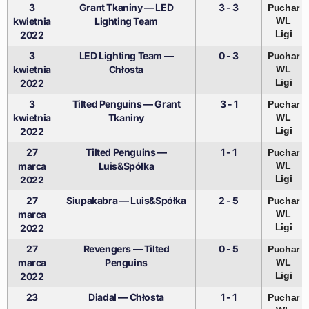
3
Grant Tkaniny — LED
3 - 3
Puchar
kwietnia
Lighting Team
WL
Ligi
2022
3
LED Lighting Team —
0 - 3
Puchar
kwietnia
Chłosta
WL
Ligi
2022
3
Tilted Penguins — Grant
3 - 1
Puchar
kwietnia
Tkaniny
WL
Ligi
2022
27
Tilted Penguins —
1 - 1
Puchar
marca
Luis&Spółka
WL
Ligi
2022
27
Siupakabra — Luis&Spółka
2 - 5
Puchar
marca
WL
Ligi
2022
27
Revengers — Tilted
0 - 5
Puchar
marca
Penguins
WL
Ligi
2022
23
Diadal — Chłosta
1 - 1
Puchar