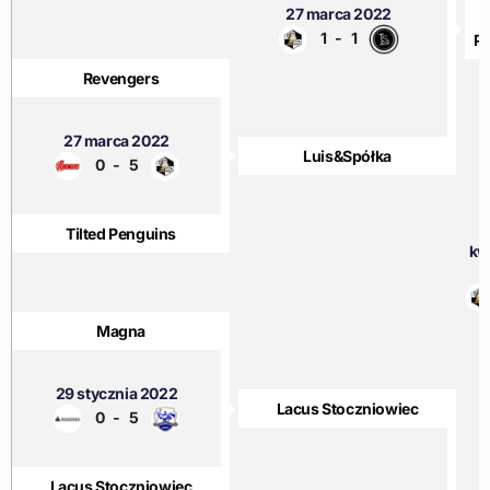
27 marca 2022
1
-
1
P
Revengers
27 marca 2022
Luis&Spółka
0
-
5
Tilted Penguins
kw
2
1
Magna
29 stycznia 2022
Lacus Stoczniowiec
0
-
5
Lacus Stoczniowiec