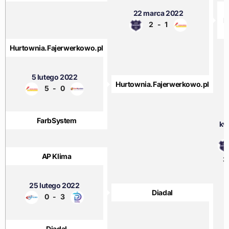
22 marca 2022
L
2
-
1
Hurtownia.Fajerwerkowo.pl
5 lutego 2022
Hurtownia.Fajerwerkowo.pl
5
-
0
FarbSystem
kw
2
AP Klima
3
25 lutego 2022
Diadal
0
-
3
Diadal