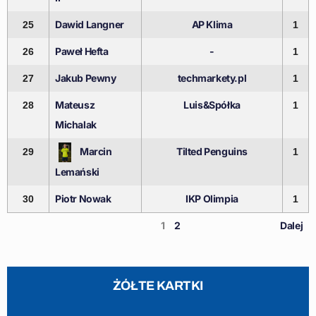
Dawid Langner
AP Klima
25
1
Paweł Hefta
-
26
1
Jakub Pewny
techmarkety.pl
27
1
Mateusz
Luis&Spółka
28
1
Michalak
Marcin
Tilted Penguins
29
1
Lemański
Piotr Nowak
IKP Olimpia
30
1
1
2
Dalej
ŻÓŁTE KARTKI