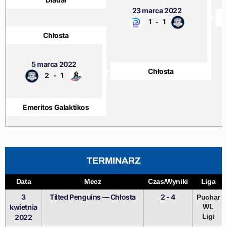
23 marca 2022
C
1
-
1
Chłosta
5 marca 2022
Chłosta
2
-
1
Emeritos Galaktikos
TERMINARZ
Data
Mecz
Czas/Wyniki
Liga
3
Tilted Penguins — Chłosta
2 - 4
Puchar
kwietnia
WL
Ligi
2022