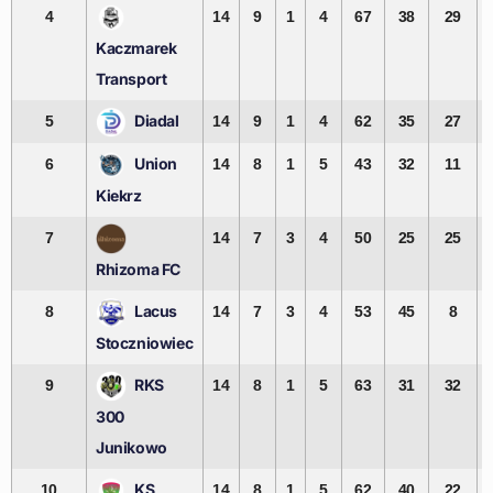
4
14
9
1
4
67
38
29
Kaczmarek
Transport
Diadal
5
14
9
1
4
62
35
27
Union
6
14
8
1
5
43
32
11
Kiekrz
7
14
7
3
4
50
25
25
Rhizoma FC
Lacus
8
14
7
3
4
53
45
8
Stoczniowiec
RKS
9
14
8
1
5
63
31
32
300
Junikowo
KS
10
14
8
1
5
62
40
22