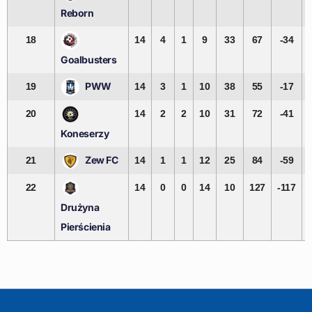
Reborn
18
14
4
1
9
33
67
-34
Goalbusters
PWW
19
14
3
1
10
38
55
-17
20
14
2
2
10
31
72
-41
Koneserzy
Zew FC
21
14
1
1
12
25
84
-59
22
14
0
0
14
10
127
-117
Drużyna
Pierścienia