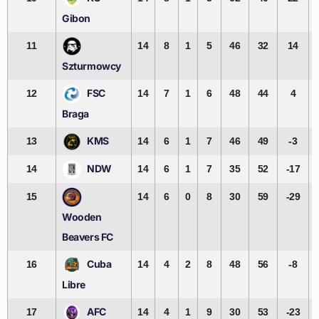
Gibon
11
14
8
1
5
46
32
14
Szturmowcy
FSC
12
14
7
1
6
48
44
4
Braga
KMS
13
14
6
1
7
46
49
-3
NDW
14
14
6
1
7
35
52
-17
15
14
6
0
8
30
59
-29
Wooden
Beavers FC
Cuba
16
14
4
2
8
48
56
-8
Libre
AFC
17
14
4
1
9
30
53
-23