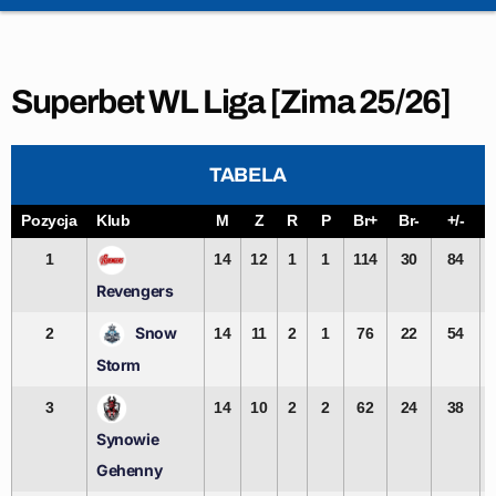
Superbet WL Liga [Zima 25/26]
TABELA
Pozycja
Klub
M
Z
R
P
Br+
Br-
+/-
1
14
12
1
1
114
30
84
Revengers
Snow
2
14
11
2
1
76
22
54
Storm
3
14
10
2
2
62
24
38
Synowie
Gehenny