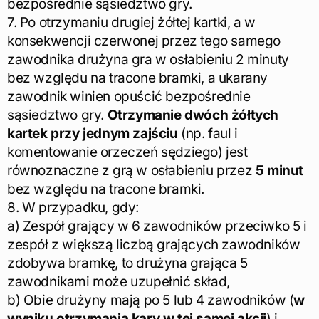
bezpośrednie sąsiedztwo gry.
7. Po otrzymaniu drugiej żółtej kartki, a w
konsekwencji czerwonej przez tego samego
zawodnika drużyna gra w osłabieniu 2 minuty
bez względu na tracone bramki, a ukarany
zawodnik winien opuścić bezpośrednie
sąsiedztwo gry.
Otrzymanie dwóch żółtych
kartek przy jednym zajściu
(np. faul i
komentowanie orzeczeń sędziego) jest
równoznaczne z grą w osłabieniu przez
5 minut
bez względu na tracone bramki.
8. W przypadku, gdy:
a) Zespół grający w 6 zawodników przeciwko 5 i
zespół z większą liczbą grających zawodników
zdobywa bramkę, to drużyna grająca 5
zawodnikami może uzupełnić skład,
b) Obie drużyny mają po 5 lub 4 zawodników (
w
wyniku otrzymania kary w tej samej akcji
) i