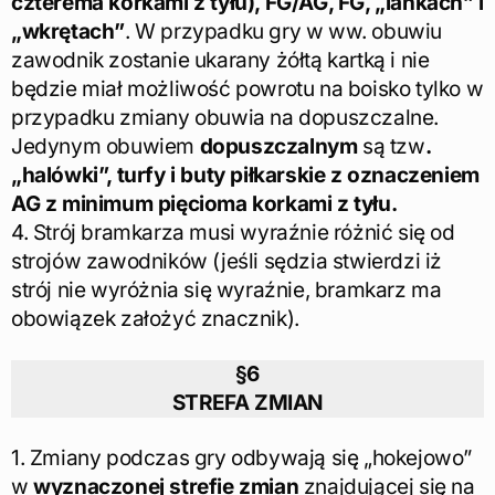
czterema korkami z tyłu), FG/AG, FG, „lankach” i
„wkrętach”
. W przypadku gry w ww. obuwiu
zawodnik zostanie ukarany żółtą kartką i nie
będzie miał możliwość powrotu na boisko tylko w
przypadku zmiany obuwia na dopuszczalne.
Jedynym obuwiem
dopuszczalnym
są tzw
.
„halówki”, turfy i buty piłkarskie z oznaczeniem
AG z minimum pięcioma korkami z tyłu.
4. Strój bramkarza musi wyraźnie różnić się od
strojów zawodników (jeśli sędzia stwierdzi iż
strój nie wyróżnia się wyraźnie, bramkarz ma
obowiązek założyć znacznik).
§6
STREFA ZMIAN
1. Zmiany podczas gry odbywają się „hokejowo”
w
wyznaczonej strefie zmian
znajdującej się na