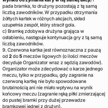
pada bramka, to drużyny pozostają z tą samą
liczbą zawodników. W przypadku otrzymania
żółtych kartek w różnych akcjach, skład
uzupełnia zespół, który stracił gola.
c) Bramkę zdobywa drużyna grająca w
osłabieniu, następuje kontynuacja gry z tą samą
liczbą zawodników.
9. Czerwona kartka jest równoznaczna z pauzą
od
2
do
5
meczów ligowych (o ilości meczów
decyduje Organizator wraz z sędzią zawodów).
Organizator może zdecydować o karze jednego
meczu, tylko w przypadku, gdy zagranie na
czerwoną kartkę nie było spowodowane
brutalnością ani nie miało wpływu na wynik
końcowy meczu (zagranie ręką piłki zmierzającej
do pustej bramki przy dużej przewadze
bramkowej jednej z drużyn).