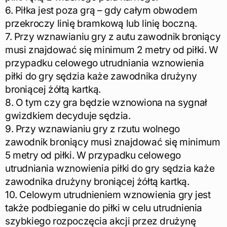
6. Piłka jest poza grą – gdy całym obwodem
przekroczy linię bramkową lub linię boczną.
7. Przy wznawianiu gry z autu zawodnik broniący
musi znajdować się minimum 2 metry od piłki. W
przypadku celowego utrudniania wznowienia
piłki do gry sędzia każe zawodnika drużyny
broniącej żółtą kartką.
8. O tym czy gra będzie wznowiona na sygnał
gwizdkiem decyduje sędzia.
9. Przy wznawianiu gry z rzutu wolnego
zawodnik broniący musi znajdować się minimum
5 metry od piłki. W przypadku celowego
utrudniania wznowienia piłki do gry sędzia każe
zawodnika drużyny broniącej żółtą kartką.
10. Celowym utrudnieniem wznowienia gry jest
także podbieganie do piłki w celu utrudnienia
szybkiego rozpoczęcia akcji przez drużynę