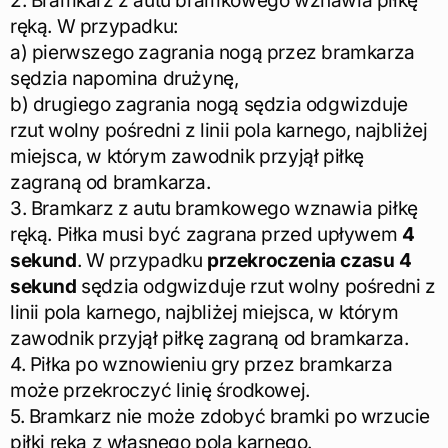
2. Bramkarz z autu bramkowego wznawia piłkę
ręką. W przypadku:
a) pierwszego zagrania nogą przez bramkarza
sędzia napomina drużynę,
b) drugiego zagrania nogą sędzia odgwizduje
rzut wolny pośredni z linii pola karnego, najbliżej
miejsca, w którym zawodnik przyjął piłkę
zagraną od bramkarza.
3. Bramkarz z autu bramkowego wznawia piłkę
ręką. Piłka musi być zagrana przed upływem
4
sekund
. W przypadku
przekroczenia czasu 4
sekund
sędzia odgwizduje rzut wolny pośredni z
linii pola karnego, najbliżej miejsca, w którym
zawodnik przyjął piłkę zagraną od bramkarza.
4. Piłka po wznowieniu gry przez bramkarza
może przekroczyć linię środkowej.
5. Bramkarz nie może zdobyć bramki po wrzucie
piłki ręką z własnego pola karnego.