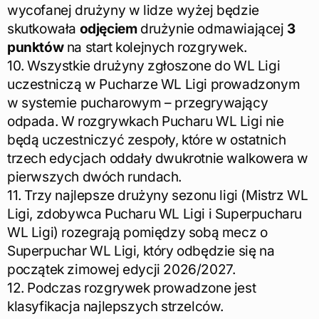
wycofanej drużyny w lidze wyżej będzie
skutkowała
odjęciem
drużynie odmawiającej
3
punktów
na start kolejnych rozgrywek.
10. Wszystkie drużyny zgłoszone do WL Ligi
uczestniczą w Pucharze WL Ligi prowadzonym
w systemie pucharowym – przegrywający
odpada. W rozgrywkach Pucharu WL Ligi nie
będą uczestniczyć zespoły, które w ostatnich
trzech edycjach oddały dwukrotnie walkowera w
pierwszych dwóch rundach.
11. Trzy najlepsze drużyny sezonu ligi (Mistrz WL
Ligi, zdobywca Pucharu WL Ligi i Superpucharu
WL Ligi) rozegrają pomiędzy sobą mecz o
Superpuchar WL Ligi, który odbędzie się na
początek zimowej edycji 2026/2027.
12. Podczas rozgrywek prowadzone jest
klasyfikacja najlepszych strzelców.