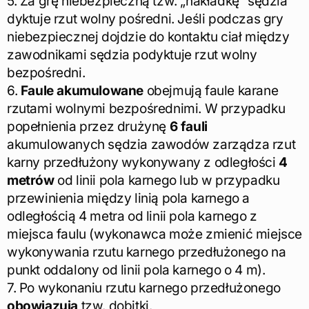
5. Za grę niebezpieczną tzw. „nakładkę” sędzia
dyktuje rzut wolny pośredni. Jeśli podczas gry
niebezpiecznej dojdzie do kontaktu ciał między
zawodnikami sędzia podyktuje rzut wolny
bezpośredni.
6.
Faule akumulowane
obejmują faule karane
rzutami wolnymi bezpośrednimi. W przypadku
popełnienia przez drużynę
6
fauli
akumulowanych sędzia zawodów zarządza rzut
karny przedłużony wykonywany z odległości
4
metrów
od linii pola karnego lub w przypadku
przewinienia między linią pola karnego a
odległością 4 metra od linii pola karnego z
miejsca faulu (wykonawca może zmienić miejsce
wykonywania rzutu karnego przedłużonego na
punkt oddalony od linii pola karnego o 4 m).
7. Po wykonaniu rzutu karnego przedłużonego
obowiązują
tzw. dobitki.