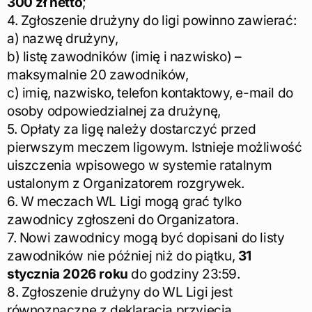
300 zł netto
;
4. Zgłoszenie drużyny do ligi powinno zawierać:
a) nazwę drużyny,
b) listę zawodników (imię i nazwisko) –
maksymalnie 20 zawodników,
c) imię, nazwisko, telefon kontaktowy, e-mail do
osoby odpowiedzialnej za drużynę,
5. Opłaty za ligę należy dostarczyć przed
pierwszym meczem ligowym. Istnieje możliwość
uiszczenia wpisowego w systemie ratalnym
ustalonym z Organizatorem rozgrywek.
6. W meczach WL Ligi mogą grać tylko
zawodnicy zgłoszeni do Organizatora.
7. Nowi zawodnicy mogą być dopisani do listy
zawodników nie później niż do piątku,
31
stycznia 2026 roku
do godziny 23:59.
8. Zgłoszenie drużyny do WL Ligi jest
równoznaczne z deklaracją przyjęcia,