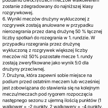
poddaniu dwóch/trzech meczów walkowerem
zostanie zdegradowany do najniższej klasy
rozgrywkowej.
6. Wyniki meczów drużyny wykluczonej z
rozgrywek zostają anulowane w przypadku
nierozegrania przez daną drużynę 50 % łącznej
liczby spotkań do rozegrania w 1. rundzie. W
przypadku rozegrania przez drużynę
wykluczoną z rozgrywek większej liczby
meczów niż 50% pozostałe mecze 1. rundy
zostają zweryfikowane jako wynik 5:0 dla
drużyny przeciwnej.
7. Drużyna, która zapewni sobie miejsce na
podium przed ostatnim meczem lub wcześniej
jest zobowiązana do stawienia się na kolejnym
meczu/meczach pod rygorem rozpoczęcia
następnego sezonu z ujemną ilością punktów (1
walkower = -2 punkty, 2 walkowery = -4 punkty,