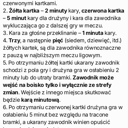
czerwonymi kartkami.
2.
Żółta kartka
–
2 minuty
kary,
czerwona kartka
–
5 minut
kary dla drużyny i kara dla zawodnika
wykluczająca go z dalszej gry w meczu.
3. Kara za głośne przeklinanie –
1 minuta
kary.
4.
Trzy
, a następnie
pięć
(siedem, dziewięć, itd.)
żółtych kartek, są dla zawodnika równoznaczne
z pauzą w najbliższym meczu ligowym.
5. Po otrzymaniu żółtej kartki ukarany zawodnik
schodzi z pola gry i drużyna gra w osłabieniu 2
minuty lub do utraty bramki.
Zawodnik może
wejść na boisko tylko i wyłącznie ze strefy
zmian
. Wejście z innego miejsca skutkować
będzie
karą minutową
.
6. Po otrzymaniu czerwonej kartki drużyna gra w
osłabieniu 5 minut bez względu na tracone
bramki, a ukarany zawodnik winien opuścić