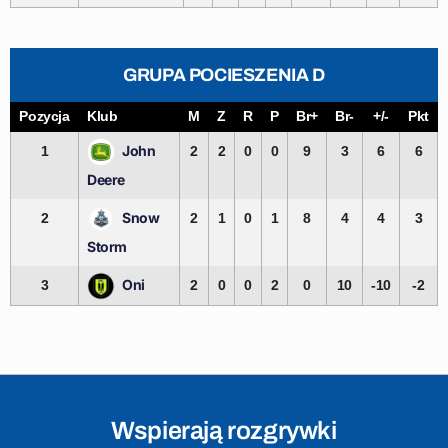
GRUPA POCIESZENIA D
Pozycja
Klub
M
Z
R
P
Br+
Br-
+/-
Pkt
John
1
2
2
0
0
9
3
6
6
Deere
Snow
2
2
1
0
1
8
4
4
3
Storm
Oni
3
2
0
0
2
0
10
-10
-2
Wspierają rozgrywki