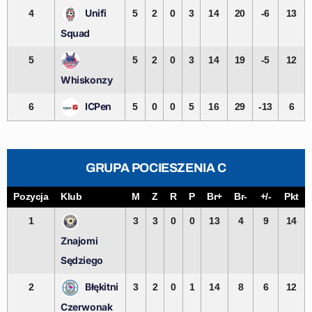
Unifi
4
5
2
0
3
14
20
-6
13
Squad
5
5
2
0
3
14
19
-5
12
Whiskonzy
ICPen
6
5
0
0
5
16
29
-13
6
GRUPA POCIESZENIA C
Pozycja
Klub
M
Z
R
P
Br+
Br-
+/-
Pkt
1
3
3
0
0
13
4
9
14
Znajomi
Sędziego
Błękitni
2
3
2
0
1
14
8
6
12
Czerwonak