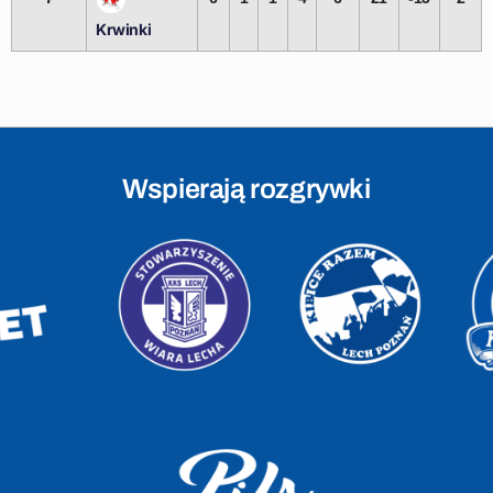
Krwinki
Wspierają rozgrywki