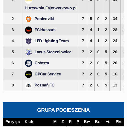
Hurtownia.Fajerwerkowo.pl
Pobiedziki
2
7
5
0
2
34
1
FC Hussars
3
7
4
1
2
28
1
LED Lighting Team
4
7
4
1
2
24
2
Lacus Stoczniowiec
5
7
2
0
5
20
3
Chłosta
6
7
2
0
5
20
3
GPCar Service
7
7
2
0
5
16
3
Poznań FC
8
7
2
0
5
13
2
GRUPA POCIESZENIA
Pozycja
Klub
M
Z
R
P
Br+
Br-
+/-
Pkt