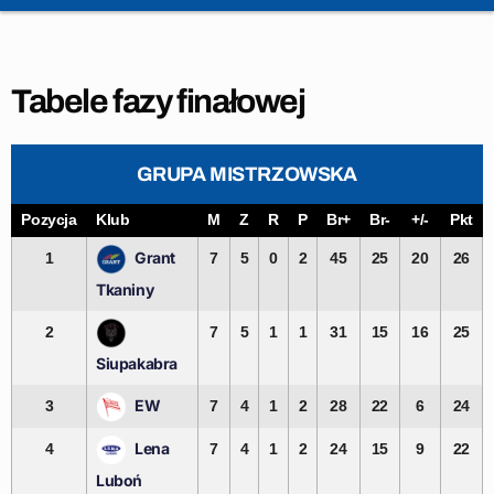
Tabele fazy finałowej
GRUPA MISTRZOWSKA
Pozycja
Klub
M
Z
R
P
Br+
Br-
+/-
Pkt
Grant
1
7
5
0
2
45
25
20
26
Tkaniny
2
7
5
1
1
31
15
16
25
Siupakabra
EW
3
7
4
1
2
28
22
6
24
Lena
4
7
4
1
2
24
15
9
22
Luboń