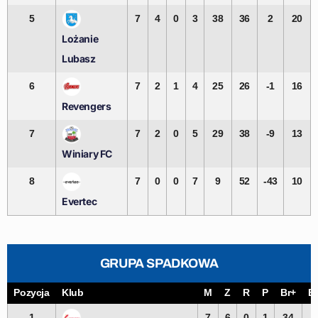
5
7
4
0
3
38
36
2
20
Lożanie
Lubasz
6
7
2
1
4
25
26
-1
16
Revengers
7
7
2
0
5
29
38
-9
13
Winiary FC
8
7
0
0
7
9
52
-43
10
Evertec
GRUPA SPADKOWA
Pozycja
Klub
M
Z
R
P
Br+
Br
1
7
6
0
1
34
9