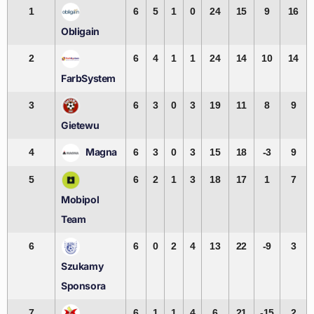
1
6
5
1
0
24
15
9
16
Obligain
2
6
4
1
1
24
14
10
14
FarbSystem
3
6
3
0
3
19
11
8
9
Gietewu
Magna
4
6
3
0
3
15
18
-3
9
5
6
2
1
3
18
17
1
7
Mobipol
Team
6
6
0
2
4
13
22
-9
3
Szukamy
Sponsora
7
6
1
1
4
6
21
-15
2