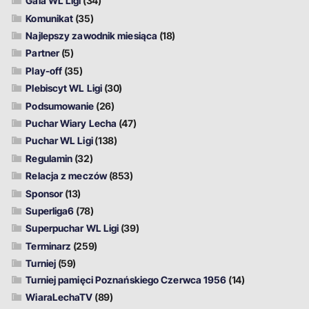
Gala WL Ligi
(34)
Komunikat
(35)
Najlepszy zawodnik miesiąca
(18)
Partner
(5)
Play-off
(35)
Plebiscyt WL Ligi
(30)
Podsumowanie
(26)
Puchar Wiary Lecha
(47)
Puchar WL Ligi
(138)
Regulamin
(32)
Relacja z meczów
(853)
Sponsor
(13)
Superliga6
(78)
Superpuchar WL Ligi
(39)
Terminarz
(259)
Turniej
(59)
Turniej pamięci Poznańskiego Czerwca 1956
(14)
WiaraLechaTV
(89)