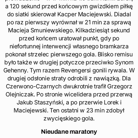
a 120 sekund przed końcowym gwizdkiem piłkę
do siatki skierował Kacper Maciejewski. Diadal
po raz pierwszy wyrównał w 21 min za sprawą
Macieja Smuniewskiego. Kilkadziesiąt sekund
przed końcem uratował punkt, gdy po
niefortunnej interwencji własnego bramkarza
pokonał strzelec pierwszego gola. Blisko remisu
było także w drugiej potyczce przeciwko Synom
Gehenny. Tym razem Revengersi gonili rywala. W
drugiej odsłonie straty odrobili z nawiązką. Dla
Czerwono-Czarnych dwukrotnie trafił Grzegorz
Olejniczak. Po stronie wicelidera przed przerwą
Jakub Staszyński, a po przerwie Lorek i
Maciejewski. Ten ostatni w 23 min zdobył
zwycięskiego gola.
Nieudane maratony