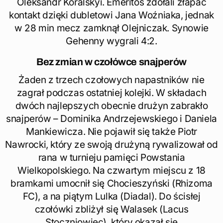
Oleksandr Koralskyi. Emeritos zdołali złapać
kontakt dzięki dubletowi Jana Woźniaka, jednak
w 28 min mecz zamknął Olejniczak. Synowie
Gehenny wygrali 4:2.
Bez zmian w czołówce snajperów
Żaden z trzech czołowych napastników nie
zagrał podczas ostatniej kolejki. W składach
dwóch najlepszych obecnie drużyn zabrakło
snajperów – Dominika Andrzejewskiego i Daniela
Mankiewicza. Nie pojawił się także Piotr
Nawrocki, który ze swoją drużyną rywalizował od
rana w turnieju pamięci Powstania
Wielkopolskiego. Na czwartym miejscu z 18
bramkami umocnił się Chocieszyński (Rhizoma
FC), a na piątym Lulka (Diadal). Do ścisłej
czołówki zbliżył się Walasek (Lacus
Stoczniowiec), który okazał się