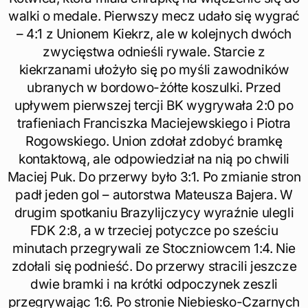
walki o medale. Pierwszy mecz udało się wygrać
– 4:1 z Unionem Kiekrz, ale w kolejnych dwóch
zwycięstwa odnieśli rywale. Starcie z
kiekrzanami ułożyło się po myśli zawodników
ubranych w bordowo-żółte koszulki. Przed
upływem pierwszej tercji BK wygrywała 2:0 po
trafieniach Franciszka Maciejewskiego i Piotra
Rogowskiego. Union zdołał zdobyć bramkę
kontaktową, ale odpowiedział na nią po chwili
Maciej Puk. Do przerwy było 3:1. Po zmianie stron
padł jeden gol – autorstwa Mateusza Bajera. W
drugim spotkaniu Brazylijczycy wyraźnie ulegli
FDK 2:8, a w trzeciej potyczce po sześciu
minutach przegrywali ze Stoczniowcem 1:4. Nie
zdołali się podnieść. Do przerwy stracili jeszcze
dwie bramki i na krótki odpoczynek zeszli
przegrywając 1:6. Po stronie Niebiesko-Czarnych