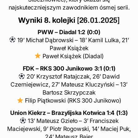
najskuteczniejszym zawodnikiem ósmej serii.
Wyniki 8. kolejki
[26.01.2025]
PWW – Diadal 1:2 (0:0)
19’ Michał Dąbrowski – 18’ Kamil Lulka, 21’
Paweł Książek
Paweł Książek (Diadal)
FDK – RKS 300 Junikowo
3:1 (0:1)
20’ Krzysztof Ratajczak, 26’ Dawid
Czerniejewicz, 27’ Mateusz Kluczyński – 13’
Bartosz Skrzypczak
Filip Piątkowski (RKS 300 Junikowo)
Union Kiekrz – Brazylijska Kotwica
1:4 (1:3)
13’ Mateusz Gzieło – 3’ Franciszek
Maciejewski, 9’ Piotr Rogowski, 14’ Maciej Puk,
24’ Mateusz Bajer