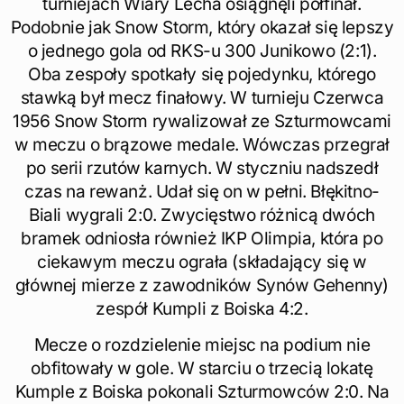
turniejach Wiary Lecha osiągnęli półfinał.
Podobnie jak Snow Storm, który okazał się lepszy
o jednego gola od RKS-u 300 Junikowo (2:1).
Oba zespoły spotkały się pojedynku, którego
stawką był mecz finałowy. W turnieju Czerwca
1956 Snow Storm rywalizował ze Szturmowcami
w meczu o brązowe medale. Wówczas przegrał
po serii rzutów karnych. W styczniu nadszedł
czas na rewanż. Udał się on w pełni. Błękitno-
Biali wygrali 2:0. Zwycięstwo różnicą dwóch
bramek odniosła również IKP Olimpia, która po
ciekawym meczu ograła (składający się w
głównej mierze z zawodników Synów Gehenny)
zespół Kumpli z Boiska 4:2.
Mecze o rozdzielenie miejsc na podium nie
obfitowały w gole. W starciu o trzecią lokatę
Kumple z Boiska pokonali Szturmowców 2:0. Na