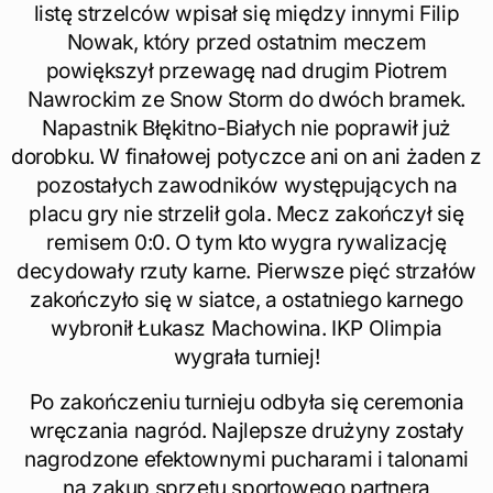
listę strzelców wpisał się między innymi Filip
Nowak, który przed ostatnim meczem
powiększył przewagę nad drugim Piotrem
Nawrockim ze Snow Storm do dwóch bramek.
Napastnik Błękitno-Białych nie poprawił już
dorobku. W finałowej potyczce ani on ani żaden z
pozostałych zawodników występujących na
placu gry nie strzelił gola. Mecz zakończył się
remisem 0:0. O tym kto wygra rywalizację
decydowały rzuty karne. Pierwsze pięć strzałów
zakończyło się w siatce, a ostatniego karnego
wybronił Łukasz Machowina. IKP Olimpia
wygrała turniej!
Po zakończeniu turnieju odbyła się ceremonia
wręczania nagród. Najlepsze drużyny zostały
nagrodzone efektownymi pucharami i talonami
na zakup sprzętu sportowego partnera