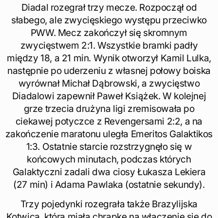
Diadal rozegrał trzy mecze. Rozpoczął od
słabego, ale zwycięskiego występu przeciwko
PWW. Mecz zakończył się skromnym
zwycięstwem 2:1. Wszystkie bramki padły
między 18, a 21 min. Wynik otworzył Kamil Lulka,
następnie po uderzeniu z własnej połowy boiska
wyrównał Michał Dąbrowski, a zwycięstwo
Diadalowi zapewnił Paweł Książek. W kolejnej
grze trzecia drużyna ligi zremisowała po
ciekawej potyczce z Revengersami 2:2, a na
zakończenie maratonu uległa Emeritos Galaktikos
1:3. Ostatnie starcie rozstrzygnęło się w
końcowych minutach, podczas których
Galaktyczni zadali dwa ciosy Łukasza Lekiera
(27 min) i Adama Pawlaka (ostatnie sekundy).
Trzy pojedynki rozegrała także Brazylijska
Kotwica, która miała chrapkę na włączenie się do