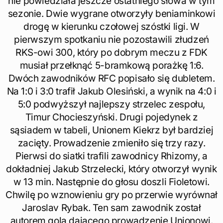
nie powiedziała jeszcze ostatniego słowa w tym
sezonie. Dwie wygrane otworzyły beniaminkowi
drogę w kierunku czołowej szóstki ligi. W
pierwszym spotkaniu nie pozostawili złudzeń
RKS-owi 300, który po dobrym meczu z FDK
musiał przełknąć 5-bramkową porażkę 1:6.
Dwóch zawodników RFC popisało się dubletem.
Na 1:0 i 3:0 trafił Jakub Olesiński, a wynik na 4:0 i
5:0 podwyższył najlepszy strzelec zespołu,
Timur Chocieszyński. Drugi pojedynek z
sąsiadem w tabeli, Unionem Kiekrz był bardziej
zacięty. Prowadzenie zmieniło się trzy razy.
Pierwsi do siatki trafili zawodnicy Rhizomy, a
dokładniej Jakub Strzelecki, który otworzył wynik
w 13 min. Następnie do głosu doszli Fioletowi.
Chwilę po wznowieniu gry po przerwie wyrównał
Jaroslav Rybak. Ten sam zawodnik został
autorem gola dającego prowadzenie Unionowi.