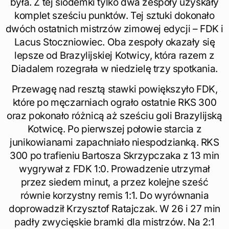
była. Z tej siódemki tylko dwa zespoły uzyskały
komplet sześciu punktów. Tej sztuki dokonało
dwóch ostatnich mistrzów zimowej edycji – FDK i
Lacus Stoczniowiec. Oba zespoły okazały się
lepsze od Brazylijskiej Kotwicy, która razem z
Diadalem rozegrała w niedzielę trzy spotkania.
Przewagę nad resztą stawki powiększyło FDK,
które po męczarniach ograło ostatnie RKS 300
oraz pokonało różnicą aż sześciu goli Brazylijską
Kotwicę. Po pierwszej połowie starcia z
junikowianami zapachniało niespodzianką. RKS
300 po trafieniu Bartosza Skrzypczaka z 13 min
wygrywał z FDK 1:0. Prowadzenie utrzymał
przez siedem minut, a przez kolejne sześć
równie korzystny remis 1:1. Do wyrównania
doprowadził Krzysztof Ratajczak. W 26 i 27 min
padły zwycięskie bramki dla mistrzów. Na 2:1