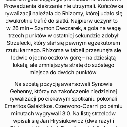
Prowadzenia kiekrzanie nie utrzymali. Końcówka
rywalizacji należała do Rhizomy, której udało się
dwukrotnie trafić do siatki. Najpierw uczynił to –
w 26 min – Szymon Owczarek, a gola na wagę
trzech punktów w ostatniej sekundzie zdobył
Strzelecki, który stał się pewnym egzekutorem
rzutu karnego. Rhizoma w tabeli przesunęła się
ledwie o jedno oczko w górę – na dziesiątą
lokatę, ale zmniejszyła stratę do szóstego
miejsca do dwóch punktów.
Na szóstą pozycję awansowali Synowie
Gehenny, którzy na zakończenie niedzielnej
rywalizacji po ciekawym spotkaniu pokonali
Emeritos Galaktikos. Czerwono-Czarni po ośmiu
minutach wygrywali 3:0. Na listę strzelców
wpisali się Jan Hrysiukowicz (dwa razy) i