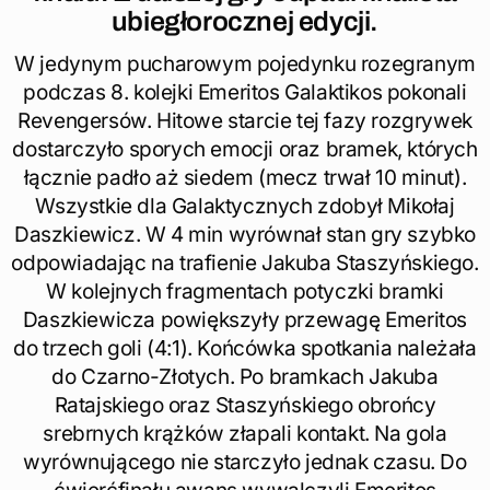
ubiegłorocznej edycji.
W jedynym pucharowym pojedynku rozegranym
podczas 8. kolejki Emeritos Galaktikos pokonali
Revengersów. Hitowe starcie tej fazy rozgrywek
dostarczyło sporych emocji oraz bramek, których
łącznie padło aż siedem (mecz trwał 10 minut).
Wszystkie dla Galaktycznych zdobył Mikołaj
Daszkiewicz. W 4 min wyrównał stan gry szybko
odpowiadając na trafienie Jakuba Staszyńskiego.
W kolejnych fragmentach potyczki bramki
Daszkiewicza powiększyły przewagę Emeritos
do trzech goli (4:1). Końcówka spotkania należała
do Czarno-Złotych. Po bramkach Jakuba
Ratajskiego oraz Staszyńskiego obrońcy
srebrnych krążków złapali kontakt. Na gola
wyrównującego nie starczyło jednak czasu. Do