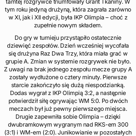
tamtej rozgrywce triumfowały Grant Tkaniny. W
tym roku jedyną drużyną, która zagrała zarówno
w XI, jak i XII edycji, była IKP Olimpia – choć z
zupełnie nowym składem.
Do gry w turnieju przystąpiło ostatecznie
dziewięć zespołów. Dzień wcześniej wycofała
się drużyna Raz Dwa Trzy, która miała grać w
grupie A. Zmian w systemie rozgrywek nie było.
Z uwagi na brak jednego zespołu mecze grupy A
zostały wydłużone o cztery minuty. Pierwsze
starcie zakończyło się dużą niespodzianką.
Dodas wygrał z IKP Olimpią 3:2, a następnie
potwierdził siłę ogrywając WM 5:0. Po dwóch
meczach był już pewny pierwszego miejsca.
Drugie zapewniła sobie Olimpia – dzięki
dwubramkowym wygranym nad RKS-em 300
(3:1) i WM-em (2:0). Junikowianie w pozostałych