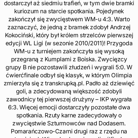
dostarczył aż siedmiu trafień, w tym dwie bramki
kuriozum na starcie spotkania. Pojedynek
zakończył się zwycięstwem WM-u 4:3. Warto
zaznaczyć, że jedną z bramek zdobył Andrzej
Kokociński, który był królem strzelców pierwszej
edycji WL Ligi (w sezonie 2010/2011)! Przygoda
WM-u z turniejem zakończyła się wysoką
przegraną z Kumplami z Boiska. Zwycięzcy
grupy B nie pozostawili złudzeń i wygrali 5:0. W
ćwierćfinale odbył się klasyk, w którym Olimpia
zmierzyła się z transkrupką.pl. Padło aż dziewięć
goli, a zdecydowaną większość zdobyli
zawodnicy tej pierwszej drużyny – IKP wygrała
6:3. Więcej emocji dostarczyły pozostałe dwa
spotkania. Rzuty karne zadecydowały o
zwycięstwie Szturmowców nad Dodasem.
Pomarańczowo-Czarni drugi raz z rzędu na