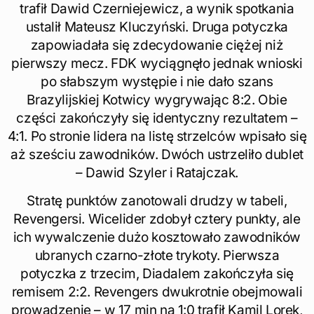
trafił Dawid Czerniejewicz, a wynik spotkania
ustalił Mateusz Kluczyński. Druga potyczka
zapowiadała się zdecydowanie ciężej niż
pierwszy mecz. FDK wyciągnęło jednak wnioski
po słabszym występie i nie dało szans
Brazylijskiej Kotwicy wygrywając 8:2. Obie
części zakończyły się identyczny rezultatem –
4:1. Po stronie lidera na listę strzelców wpisało się
aż sześciu zawodników. Dwóch ustrzeliło dublet
– Dawid Szyler i Ratajczak.
Stratę punktów zanotowali drudzy w tabeli,
Revengersi. Wicelider zdobył cztery punkty, ale
ich wywalczenie dużo kosztowało zawodników
ubranych czarno-złote trykoty. Pierwsza
potyczka z trzecim, Diadalem zakończyła się
remisem 2:2. Revengers dwukrotnie obejmowali
prowadzenie – w 17 min na 1:0 trafił Kamil Lorek,