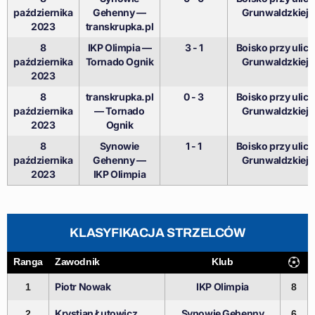
października
Gehenny —
Grunwaldzkiej
2023
transkrupka.pl
8
IKP Olimpia —
3 - 1
Boisko przy ulicy
października
Tornado Ognik
Grunwaldzkiej
2023
8
transkrupka.pl
0 - 3
Boisko przy ulicy
października
— Tornado
Grunwaldzkiej
2023
Ognik
8
Synowie
1 - 1
Boisko przy ulicy
października
Gehenny —
Grunwaldzkiej
2023
IKP Olimpia
KLASYFIKACJA STRZELCÓW
Ranga
Zawodnik
Klub
Piotr Nowak
IKP Olimpia
1
8
Krystian Łutowicz
Synowie Gehenny
2
6