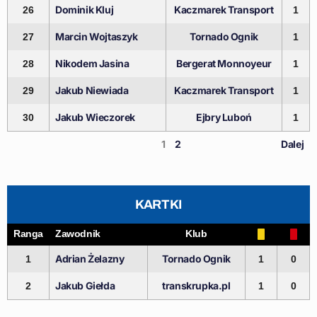
Dominik Kluj
Kaczmarek Transport
26
1
Marcin Wojtaszyk
Tornado Ognik
27
1
Nikodem Jasina
Bergerat Monnoyeur
28
1
Jakub Niewiada
Kaczmarek Transport
29
1
Jakub Wieczorek
Ejbry Luboń
30
1
1
2
Dalej
KARTKI
Ranga
Zawodnik
Klub
Adrian Żelazny
Tornado Ognik
1
1
0
Jakub Giełda
transkrupka.pl
2
1
0