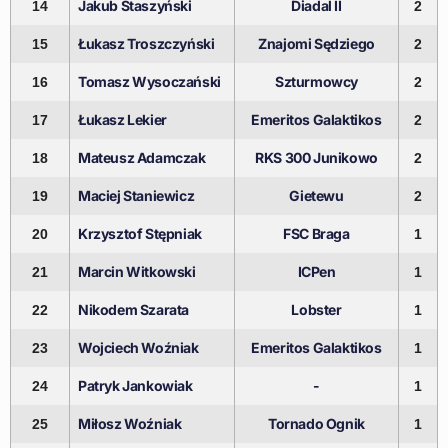
Jakub Staszyński
Diadal II
14
2
Łukasz Troszczyński
Znajomi Sędziego
15
2
Tomasz Wysoczański
Szturmowcy
16
2
Łukasz Lekier
Emeritos Galaktikos
17
2
Mateusz Adamczak
RKS 300 Junikowo
18
2
Maciej Staniewicz
Gietewu
19
2
Krzysztof Stępniak
FSC Braga
20
1
Marcin Witkowski
ICPen
21
1
Nikodem Szarata
Lobster
22
1
Wojciech Woźniak
Emeritos Galaktikos
23
1
Patryk Jankowiak
-
24
1
Miłosz Woźniak
Tornado Ognik
25
1