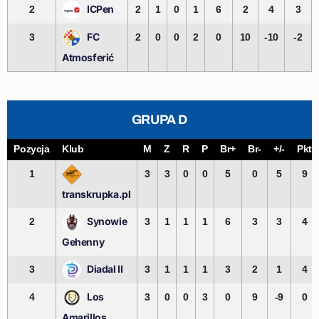
ICPen
2
2
1
0
1
6
2
4
3
FC
3
2
0
0
2
0
10
-10
-2
Atmosferić
GRUPA D
Pozycja
Klub
M
Z
R
P
Br+
Br-
+/-
Pkt
1
3
3
0
0
5
0
5
9
transkrupka.pl
Synowie
2
3
1
1
1
6
3
3
4
Gehenny
Diadal II
3
3
1
1
1
3
2
1
4
Los
4
3
0
0
3
0
9
-9
0
Amarillos