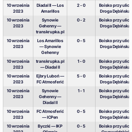
10 września
Diadal II — Los
2 - 0
Boisko przy ulicy
2023
Amarillos
Droga Dębińska
10 września
Synowie
0 - 2
Boisko przy ulicy
2023
Gehenny —
Droga Dębińska
transkrupka.pl
10 września
Los Amarillos
0 - 5
Boisko przy ulicy
2023
— Synowie
Droga Dębińska
Gehenny
10 września
transkrupka.pl
1 - 0
Boisko przy ulicy
2023
— Diadal II
Droga Dębińska
10 września
Ejbry Luboń —
5 - 0
Boisko przy ulicy
2023
FC Atmosferić
Droga Dębińska
10 września
Synowie
1 - 1
Boisko przy ulicy
2023
Gehenny —
Droga Dębińska
Diadal II
10 września
FC Atmosferić
0 - 5
Boisko przy ulicy
2023
— ICPen
Droga Dębińska
10 września
Byczki — IKP
0 - 5
Boisko przy ulicy
2023
Olimpia
Grunwaldzkiej