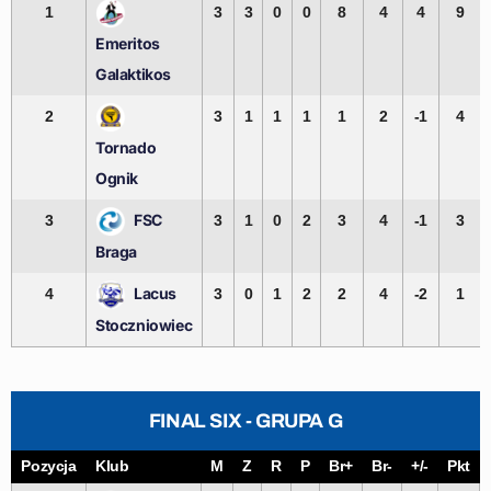
1
3
3
0
0
8
4
4
9
Emeritos
Galaktikos
2
3
1
1
1
1
2
-1
4
Tornado
Ognik
FSC
3
3
1
0
2
3
4
-1
3
Braga
Lacus
4
3
0
1
2
2
4
-2
1
Stoczniowiec
FINAL SIX - GRUPA G
Pozycja
Klub
M
Z
R
P
Br+
Br-
+/-
Pkt