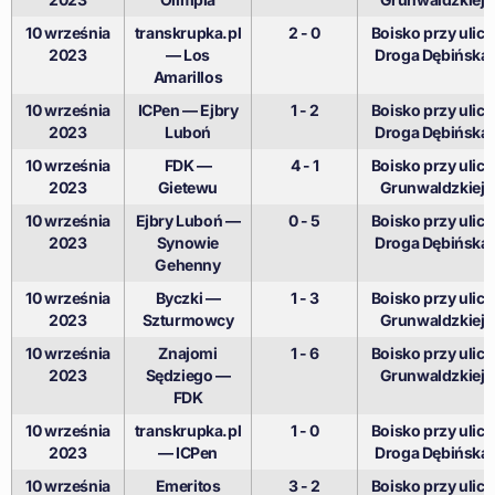
10 września
transkrupka.pl
2 - 0
Boisko przy ulicy
2023
— Los
Droga Dębińska
Amarillos
10 września
ICPen — Ejbry
1 - 2
Boisko przy ulicy
2023
Luboń
Droga Dębińska
10 września
FDK —
4 - 1
Boisko przy ulicy
2023
Gietewu
Grunwaldzkiej
10 września
Ejbry Luboń —
0 - 5
Boisko przy ulicy
2023
Synowie
Droga Dębińska
Gehenny
10 września
Byczki —
1 - 3
Boisko przy ulicy
2023
Szturmowcy
Grunwaldzkiej
10 września
Znajomi
1 - 6
Boisko przy ulicy
2023
Sędziego —
Grunwaldzkiej
FDK
10 września
transkrupka.pl
1 - 0
Boisko przy ulicy
2023
— ICPen
Droga Dębińska
10 września
Emeritos
3 - 2
Boisko przy ulicy