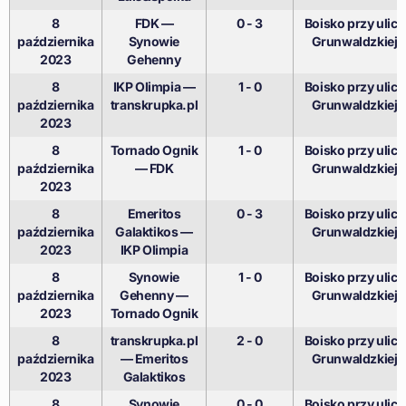
8
FDK —
0 - 3
Boisko przy ulicy
października
Synowie
Grunwaldzkiej
2023
Gehenny
8
IKP Olimpia —
1 - 0
Boisko przy ulicy
października
transkrupka.pl
Grunwaldzkiej
2023
8
Tornado Ognik
1 - 0
Boisko przy ulicy
października
— FDK
Grunwaldzkiej
2023
8
Emeritos
0 - 3
Boisko przy ulicy
października
Galaktikos —
Grunwaldzkiej
2023
IKP Olimpia
8
Synowie
1 - 0
Boisko przy ulicy
października
Gehenny —
Grunwaldzkiej
2023
Tornado Ognik
8
transkrupka.pl
2 - 0
Boisko przy ulicy
października
— Emeritos
Grunwaldzkiej
2023
Galaktikos
8
Synowie
0 - 0
Boisko przy ulicy