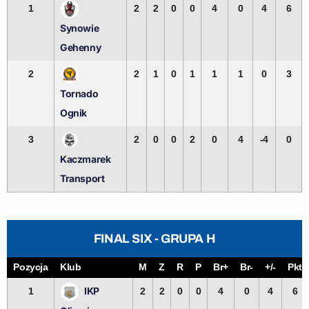
1
2
2
0
0
4
0
4
6
Synowie
Gehenny
2
2
1
0
1
1
1
0
3
Tornado
Ognik
3
2
0
0
2
0
4
-4
0
Kaczmarek
Transport
FINAL SIX - GRUPA H
Pozycja
Klub
M
Z
R
P
Br+
Br-
+/-
Pkt
IKP
1
2
2
0
0
4
0
4
6