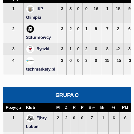
IKP
1
3
3
0
0
16
1
15
9
Olimpia
2
3
2
0
1
9
7
2
6
Szturmowcy
Byczki
3
3
1
0
2
6
8
-2
3
4
3
0
0
3
0
15
-15
-3
techmarkety.pl
GRUPA C
Pozycja
Klub
M
Z
R
P
Br+
Br-
+/-
Pkt
Ejbry
1
2
2
0
0
7
1
6
6
Luboń