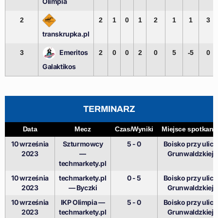
Olimpia
2
2
1
0
1
2
1
1
3
transkrupka.pl
Emeritos
3
2
0
0
2
0
5
-5
0
Galaktikos
TERMINARZ
Data
Mecz
Czas/Wyniki
Miejsce spotkani
10 września
Szturmowcy
5 - 0
Boisko przy ulicy
2023
—
Grunwaldzkiej
techmarkety.pl
10 września
techmarkety.pl
0 - 5
Boisko przy ulicy
2023
— Byczki
Grunwaldzkiej
10 września
IKP Olimpia —
5 - 0
Boisko przy ulicy
2023
techmarkety.pl
Grunwaldzkiej