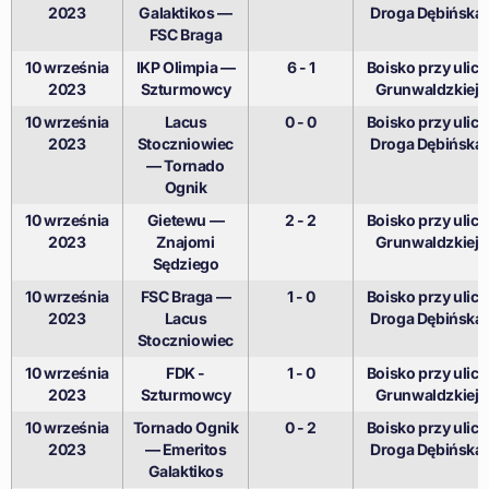
2023
Galaktikos —
Droga Dębińska
FSC Braga
10 września
IKP Olimpia —
6 - 1
Boisko przy ulicy
2023
Szturmowcy
Grunwaldzkiej
10 września
Lacus
0 - 0
Boisko przy ulicy
2023
Stoczniowiec
Droga Dębińska
— Tornado
Ognik
10 września
Gietewu —
2 - 2
Boisko przy ulicy
2023
Znajomi
Grunwaldzkiej
Sędziego
10 września
FSC Braga —
1 - 0
Boisko przy ulicy
2023
Lacus
Droga Dębińska
Stoczniowiec
10 września
FDK -
1 - 0
Boisko przy ulicy
2023
Szturmowcy
Grunwaldzkiej
10 września
Tornado Ognik
0 - 2
Boisko przy ulicy
2023
— Emeritos
Droga Dębińska
Galaktikos