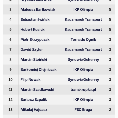
Mateusz Bartkowiak
IKP Olimpia
3
5
Sebastian Iwiński
Kaczmarek Transport
4
5
Hubert Kosicki
Kaczmarek Transport
5
5
Piotr Skrzypczak
Tornado Ognik
6
3
Dawid Szyler
Kaczmarek Transport
7
3
Marcin Stoiński
Synowie Gehenny
8
3
Bartłomiej Olejniczak
IKP Olimpia
9
3
Filip Nowak
Synowie Gehenny
10
3
Marcin Szadkowski
transkrupka.pl
11
3
Bartosz Szpalik
IKP Olimpia
12
3
Mikołaj Hajdasz
FSC Braga
13
2