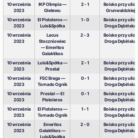
10 września
IKP Olimpia —
2 - 1
Boisko przy ulicy
2023
Gietewu
Grunwaldzkiej
10 września
El Pistoleros —
1 - 0
Boisko przy ulicy
2023
Luis&Spółka
Droga Dębińska
10 września
Lacus
2 - 3
Boisko przy ulicy
2023
Stoczniowiec
Droga Dębińska
— Emeritos
Galaktikos
10 września
Luis&Spółka —
2 - 1
Boisko przy ulicy
2023
Prostal
Droga Dębińska
10 września
FSC Braga —
0 - 1
Boisko przy ulicy
2023
Tornado Ognik
Droga Dębińska
10 września
Prostal — El
0 - 1
Boisko przy ulicy
2023
Pistoleros
Droga Dębińska
10 września
El Pistoleros —
1 - 1
Boisko przy ulicy
2023
Tornado Ognik
Droga Dębińska
10 września
Emeritos
2 - 0
Boisko przy ulicy
2023
Galaktikos —
Droga Dębińska
Luis&Spółka