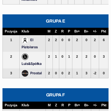
GRUPA E
Pozycja
Klub
M
Z
R
P
Br+
Br-
+/-
Pkt
El
1
2
2
0
0
2
0
2
6
Pistoleros
2
2
1
0
1
2
2
0
3
Luis&Spółka
Prostal
3
2
0
0
2
1
3
-2
0
GRUPA F
Pozycja
Klub
M
Z
R
P
Br+
Br-
+/-
Pkt