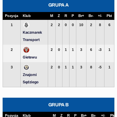
GRUPA A
Pozycja
Klub
M
Z
R
P
Br+
Br-
+/-
Pkt
1
2
2
0
0
10
2
8
6
Kaczmarek
Transport
2
2
0
1
1
3
6
-3
1
Gietewu
3
2
0
1
1
3
8
-5
1
Znajomi
Sędziego
GRUPA B
Pozycja
Klub
M
Z
R
P
Br+
Br-
+/-
Pkt