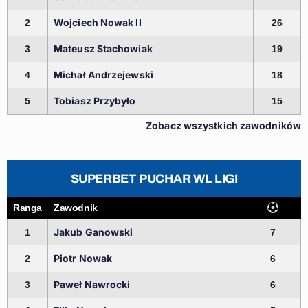
Wojciech Nowak II
2
26
Mateusz Stachowiak
3
19
Michał Andrzejewski
4
18
Tobiasz Przybyło
5
15
Zobacz wszystkich zawodników
SUPERBET PUCHAR WL LIGI
Ranga
Zawodnik
Jakub Ganowski
1
7
Piotr Nowak
2
6
Paweł Nawrocki
3
6