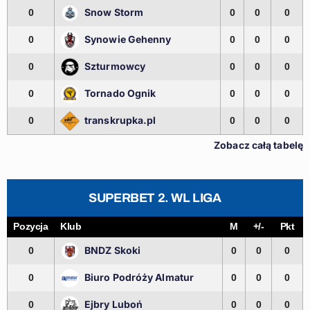
Snow Storm
0
0
0
0
Synowie Gehenny
0
0
0
0
Szturmowcy
0
0
0
0
Tornado Ognik
0
0
0
0
transkrupka.pl
0
0
0
0
Zobacz całą tabelę
SUPERBET 2. WL LIGA
Pozycja
Klub
M
+/-
Pkt
BNDZ Skoki
0
0
0
0
Biuro Podróży Almatur
0
0
0
0
Ejbry Luboń
0
0
0
0