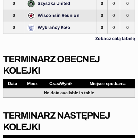
Szyszka United
0
0
0
0
Wisconsin Reunion
0
0
0
0
Wybrańcy Koło
0
0
0
0
Zobacz całą tabelę
TERMINARZ OBECNEJ
KOLEJKI
Data
Mecz
Czas/Wyniki
Miejsce spotkania
No data available in table
TERMINARZ NASTĘPNEJ
KOLEJKI