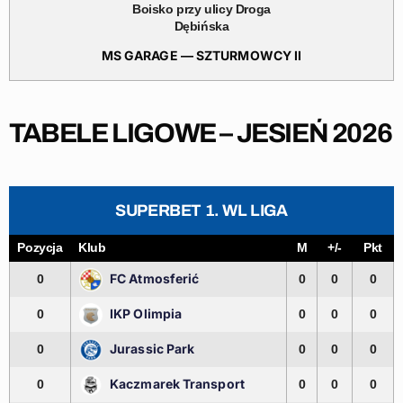
Boisko przy ulicy Droga
Dębińska
MS GARAGE — SZTURMOWCY II
TABELE LIGOWE – JESIEŃ 2026
SUPERBET 1. WL LIGA
Pozycja
Klub
M
+/-
Pkt
FC Atmosferić
0
0
0
0
IKP Olimpia
0
0
0
0
Jurassic Park
0
0
0
0
Kaczmarek Transport
0
0
0
0