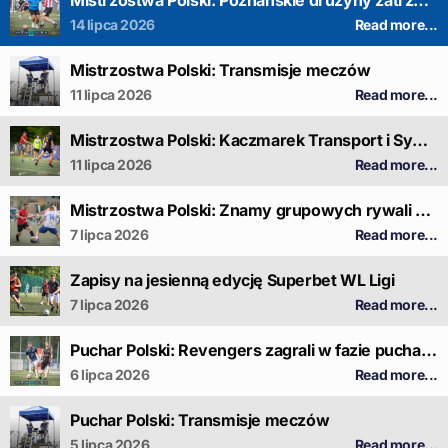
Mistrzostwa Polski: Poznańskie drużyny zatrzymane na poziomie fazy grupowej
14 lipca 2026
Read more...
Mistrzostwa Polski: Transmisje meczów
11 lipca 2026
Read more...
Mistrzostwa Polski: Kaczmarek Transport i Synowie Gehenny odkryli karty
11 lipca 2026
Read more...
Mistrzostwa Polski: Znamy grupowych rywali Kaczmarek Transport i Synów Gehenny
7 lipca 2026
Read more...
Zapisy na jesienną edycję Superbet WL Ligi
7 lipca 2026
Read more...
Puchar Polski: Revengers zagrali w fazie pucharowej
6 lipca 2026
Read more...
Puchar Polski: Transmisje meczów
5 lipca 2026
Read more...