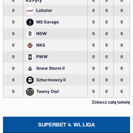
KS Pyry
0
0
0
0
Lobster
0
0
0
0
MS Garage
0
0
0
0
NDW
0
0
0
0
NKS
0
0
0
0
PWW
0
0
0
0
Snow Storm II
0
0
0
0
Szturmowcy II
0
0
0
0
Tawny Owl
0
0
0
0
Zobacz całą tabelę
SUPERBET 4. WL LIGA