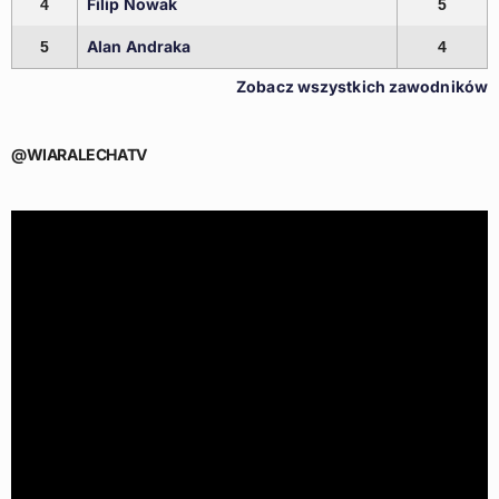
Filip Nowak
4
5
Alan Andraka
5
4
Zobacz wszystkich zawodników
@WIARALECHATV