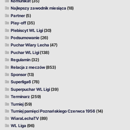
Komunikat
(35)
Najlepszy zawodnik miesiąca
(18)
Partner
(5)
Play-off
(35)
Plebiscyt WL Ligi
(30)
Podsumowanie
(26)
Puchar Wiary Lecha
(47)
Puchar WL Ligi
(138)
Regulamin
(32)
Relacja z meczów
(853)
Sponsor
(13)
Superliga6
(78)
Superpuchar WL Ligi
(39)
Terminarz
(259)
Turniej
(59)
Turniej pamięci Poznańskiego Czerwca 1956
(14)
WiaraLechaTV
(89)
WL Liga
(96)