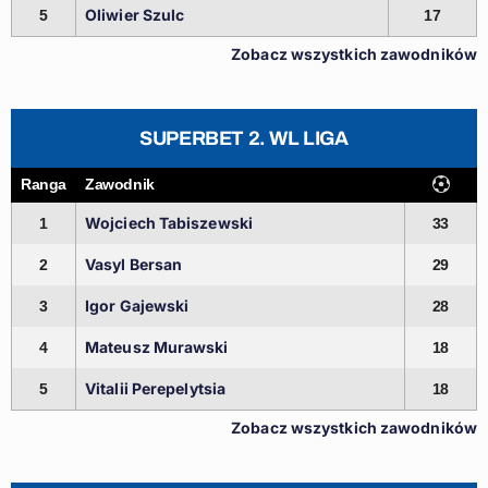
Oliwier Szulc
5
17
Zobacz wszystkich zawodników
SUPERBET 2. WL LIGA
Ranga
Zawodnik
Wojciech Tabiszewski
1
33
Vasyl Bersan
2
29
Igor Gajewski
3
28
Mateusz Murawski
4
18
Vitalii Perepelytsia
5
18
Zobacz wszystkich zawodników