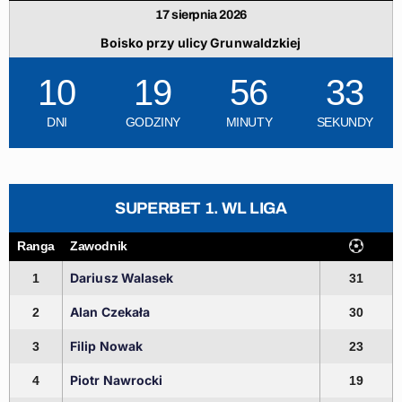
17 sierpnia 2026
Boisko przy ulicy Grunwaldzkiej
10
19
56
32
DNI
GODZINY
MINUTY
SEKUNDY
SUPERBET 1. WL LIGA
Ranga
Zawodnik
Dariusz Walasek
1
31
Alan Czekała
2
30
Filip Nowak
3
23
Piotr Nawrocki
4
19