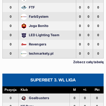
FTF
0
0
0
0
FarbSystem
0
0
0
0
Joga Bonito
0
0
0
0
LED Lighting Team
0
0
0
0
Revengers
0
0
0
0
techmarkety.pl
0
0
0
0
Zobacz całą tabelę
SUPERBET 3. WL LIGA
Pozycja
Klub
M
+/-
Pkt
Goalbusters
0
0
0
0