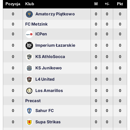
Pozycja
Klub
M
+/-
Pkt
Amatorzy Piątkowo
0
0
0
0
FC Metzink
0
0
0
0
ICPen
0
0
0
0
Imperium Łazarskie
0
0
0
0
KS AthloSocca
0
0
0
0
KS Junikowo
0
0
0
0
L4 United
0
0
0
0
Los Amarillos
0
0
0
0
Precast
0
0
0
0
Sahur FC
0
0
0
0
Supa Strikas
0
0
0
0