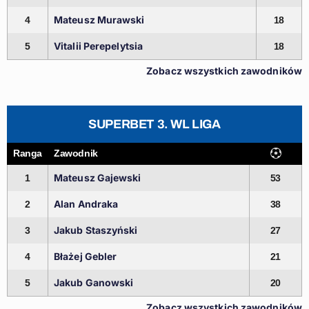
Mateusz Murawski
4
18
Vitalii Perepelytsia
5
18
Zobacz wszystkich zawodników
SUPERBET 3. WL LIGA
Ranga
Zawodnik
Mateusz Gajewski
1
53
Alan Andraka
2
38
Jakub Staszyński
3
27
Błażej Gebler
4
21
Jakub Ganowski
5
20
Zobacz wszystkich zawodników