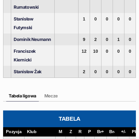
Rumatowski
Stanisław
1
0
0
0
0
Futymski
Dominik Neumann
9
2
0
1
0
Franciszek
12
10
0
0
0
Kiernicki
Stanisław Żak
2
0
0
0
0
Tabela ligowa
Mecze
TABELA
Pozycja
Klub
M
Z
R
P
Br+
Br-
+/-
Pkt