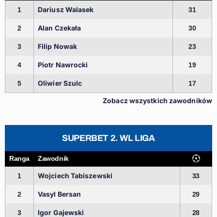
Dariusz Walasek
1
31
Alan Czekała
2
30
Filip Nowak
3
23
Piotr Nawrocki
4
19
Oliwier Szulc
5
17
Zobacz wszystkich zawodników
SUPERBET 2. WL LIGA
Ranga
Zawodnik
Wojciech Tabiszewski
1
33
Vasyl Bersan
2
29
Igor Gajewski
3
28