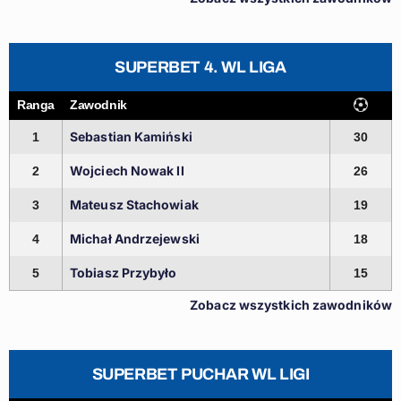
SUPERBET 4. WL LIGA
Ranga
Zawodnik
Sebastian Kamiński
1
30
Wojciech Nowak II
2
26
Mateusz Stachowiak
3
19
Michał Andrzejewski
4
18
Tobiasz Przybyło
5
15
Zobacz wszystkich zawodników
SUPERBET PUCHAR WL LIGI