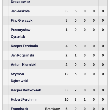
Drozdowicz
Jan Jaskóła
6
5
0
0
0
Filip Gierczyk
8
0
0
0
0
Przemysław
1
0
0
0
0
Cyraniak
Kacper Ferchmin
4
5
0
0
0
Jan Rogaliński
2
1
0
0
0
Antoni Kiernicki
2
0
0
0
0
Szymon
12
5
0
0
0
Dąbrowski
Kacper Bartkowiak
8
2
0
0
0
Hubert Ferchmin
10
3
1
0
0
Franciszek
Bramkarz
5
0
0
0
0