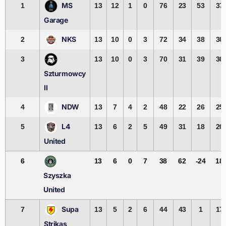
MS
1
13
12
1
0
76
23
53
37
Garage
NKS
2
13
10
0
3
72
34
38
30
3
13
10
0
3
70
31
39
30
Szturmowcy
II
NDW
4
13
7
4
2
48
22
26
25
L4
5
13
6
2
5
49
31
18
20
United
6
13
6
0
7
38
62
-24
18
Szyszka
United
Supa
7
13
5
2
6
44
43
1
17
Strikas