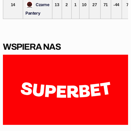
Czarne
14
13
2
1
10
27
71
-44
7
Pantery
WSPIERA NAS