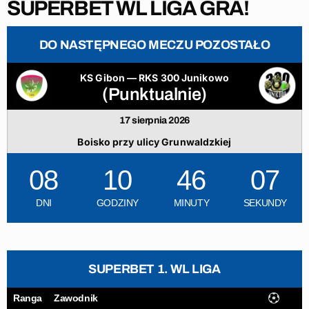
SUPERBET WL LIGA GRA!
DO NASTĘPNEGO MECZU POZOSTAŁO
KS Gibon — RKS 300 Junikowo
(Punktualnie)
17 sierpnia 2026
Boisko przy ulicy Grunwaldzkiej
08
10
46
06
DNI
GODZINY
MINUTY
SEKUNDY
SUPERBET 1. WL LIGA
Ranga
Zawodnik