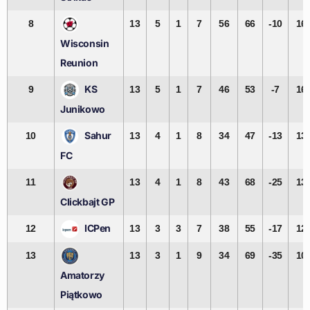
8
13
5
1
7
56
66
-10
16
Wisconsin
Reunion
KS
9
13
5
1
7
46
53
-7
16
Junikowo
Sahur
10
13
4
1
8
34
47
-13
13
FC
11
13
4
1
8
43
68
-25
13
Clickbajt GP
ICPen
12
13
3
3
7
38
55
-17
12
13
13
3
1
9
34
69
-35
10
Amatorzy
Piątkowo