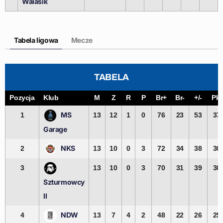
Walasik
Tabela ligowa
Mecze
TABELA
Pozycja
Klub
M
Z
R
P
Br+
Br-
+/-
Pkt
MS
1
13
12
1
0
76
23
53
37
Garage
NKS
2
13
10
0
3
72
34
38
30
3
13
10
0
3
70
31
39
30
Szturmowcy
II
NDW
4
13
7
4
2
48
22
26
25