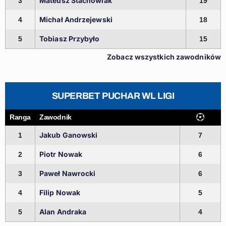
Mateusz Stachowiak
3
19
Michał Andrzejewski
4
18
Tobiasz Przybyło
5
15
Zobacz wszystkich zawodników
SUPERBET PUCHAR WL LIGI
Ranga
Zawodnik
Jakub Ganowski
1
7
Piotr Nowak
2
6
Paweł Nawrocki
3
6
Filip Nowak
4
5
Alan Andraka
5
4