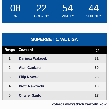
08
22
54
43
DNI
GODZINY
MINUTY
SEKUNDY
SUPERBET 1. WL LIGA
Ranga
Zawodnik
Dariusz Walasek
1
31
Alan Czekała
2
30
Filip Nowak
3
23
Piotr Nawrocki
4
19
Oliwier Szulc
5
17
Zobacz wszystkich zawodników