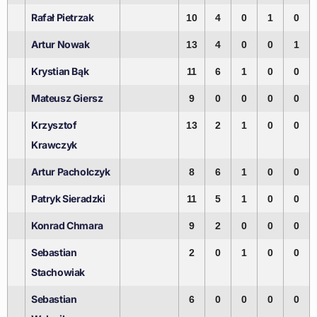
Rafał Pietrzak
10
4
0
1
0
Artur Nowak
13
4
0
0
1
Krystian Bąk
11
6
1
0
0
Mateusz Giersz
9
0
0
0
0
Krzysztof
13
2
1
0
0
Krawczyk
Artur Pacholczyk
8
6
1
0
0
Patryk Sieradzki
11
5
1
0
0
Konrad Chmara
9
2
0
0
0
Sebastian
2
0
1
0
0
Stachowiak
Sebastian
6
0
0
0
0