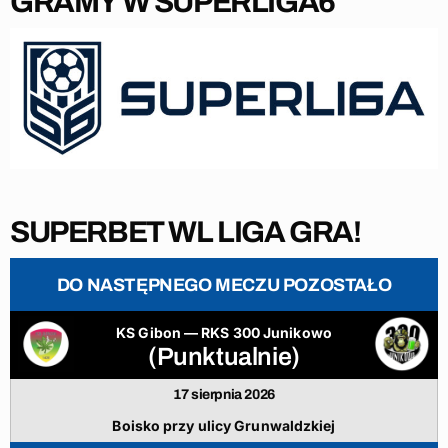
GRAMY W SUPERLIGA6
SUPERBET WL LIGA GRA!
DO NASTĘPNEGO MECZU POZOSTAŁO
KS Gibon — RKS 300 Junikowo
(Punktualnie)
17 sierpnia 2026
Boisko przy ulicy Grunwaldzkiej