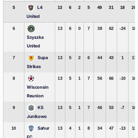
L4
5
13
6
2
5
49
31
18
20
United
6
13
6
0
7
38
62
-24
18
Szyszka
United
Supa
7
13
5
2
6
44
43
1
17
Strikas
8
13
5
1
7
56
66
-10
16
Wisconsin
Reunion
KS
9
13
5
1
7
46
53
-7
16
Junikowo
Sahur
10
13
4
1
8
34
47
-13
13
FC