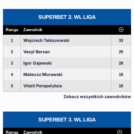
SUPERBET 2. WL LIGA
Ranga
Zawodnik
Wojciech Tabiszewski
1
33
Vasyl Bersan
2
29
Igor Gajewski
3
28
Mateusz Murawski
4
18
Vitalii Perepelytsia
5
18
Zobacz wszystkich zawodników
SUPERBET 3. WL LIGA
Ranga
Zawodnik