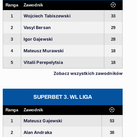
Ranga
Zawodnik
Wojciech Tabiszewski
1
33
Vasyl Bersan
2
29
Igor Gajewski
3
28
Mateusz Murawski
4
18
Vitalii Perepelytsia
5
18
Zobacz wszystkich zawodników
SUPERBET 3. WL LIGA
Ranga
Zawodnik
Mateusz Gajewski
1
53
Alan Andraka
2
38