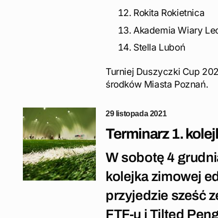
Rokita Rokietnica
Akademia Wiary Le
Stella Luboń
Turniej Duszyczki Cup 202
środków Miasta Poznań.
29 listopada 2021
Terminarz 1. kolej
W sobotę 4 grudni
kolejka zimowej e
przyjedzie sześć 
FTF-u i Tilted Pen