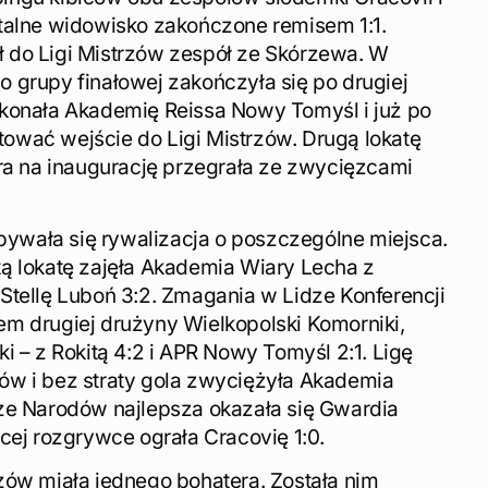
talne widowisko zakończone remisem 1:1.
 do Ligi Mistrzów zespół ze Skórzewa. W
 grupy finałowej zakończyła się po drugiej
konała Akademię Reissa Nowy Tomyśl i już po
wać wejście do Ligi Mistrzów. Drugą lokatę
óra na inaugurację przegrała ze zwycięzcami
dbywała się rywalizacja o poszczególne miejsca.
ą lokatę zajęła Akademia Wiary Lecha z
Stellę Luboń 3:2. Zmagania w Lidze Konferencji
m drugiej drużyny Wielkopolski Komorniki,
i – z Rokitą 4:2 i APR Nowy Tomyśl 2:1. Ligę
ów i bez straty gola zwyciężyła Akademia
ze Narodów najlepsza okazała się Gwardia
cej rozgrywce ograła Cracovię 1:0.
zów miała jednego bohatera. Została nim