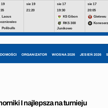
e 19
sie 19
sie 17
sie 17
:35
21:20
19:30
20:05
Lacus
KS Gibon
Gietewu
oczniowiec
RKS 300
Koneserz
Polibulls
Junikowo
ADOMOŚCI
ORGANIZATOR
WIOSNA 2026
JESIEŃ 2026
rniki I najlepsza na turnieju