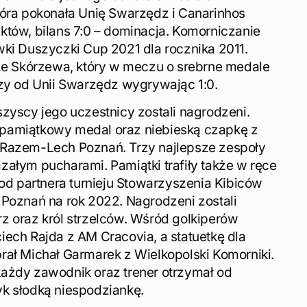
tóra pokonała Unię Swarzędz i Canarinhos
któw, bilans 7:0 – dominacja. Komorniczanie
wki Duszyczki Cup 2021 dla rocznika 2011.
 ze Skórzewa, który w meczu o srebrne medale
szy od Unii Swarzędz wygrywając 1:0.
zyscy jego uczestnicy zostali nagrodzeni.
pamiątkowy medal oraz niebieską czapkę z
 Razem-Lech Poznań. Trzy najlepsze zespoły
załym pucharami. Pamiątki trafiły także w ręce
 od partnera turnieju Stowarzyszenia Kibiców
 Poznań na rok 2022. Nagrodzeni zostali
z oraz król strzelców. Wśród golkiperów
iech Rajda z AM Cracovia, a statuetkę dla
rał Michał Garmarek z Wielkopolski Komorniki.
ażdy zawodnik oraz trener otrzymał od
k słodką niespodziankę.