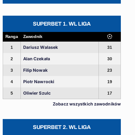
SUPERBET 1. WL LIGA
Ranga
Zawodnik
Dariusz Walasek
1
31
Alan Czekała
2
30
Filip Nowak
3
23
Piotr Nawrocki
4
19
Oliwier Szulc
5
17
Zobacz wszystkich zawodników
SUPERBET 2. WL LIGA