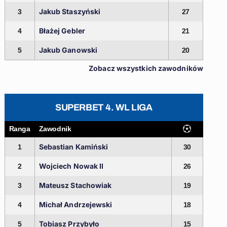
Jakub Staszyński
3
27
Błażej Gebler
4
21
Jakub Ganowski
5
20
Zobacz wszystkich zawodników
SUPERBET 4. WL LIGA
Ranga
Zawodnik
Sebastian Kamiński
1
30
Wojciech Nowak II
2
26
Mateusz Stachowiak
3
19
Michał Andrzejewski
4
18
Tobiasz Przybyło
5
15