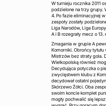
W turnieju rocznika 2011 o
podzielone na trzy grupy. 
4. Po fazie eliminacyjnej 
zespoły zostały podzielon
Liga Narodów, Liga Europy 
A i B rozegrały mecz o 13. 
Zmagania w grupie A pewn
Komorniki. Obrońcy tytułu
Mistrzów bez straty gola. 
Wielkopolską również mog
Decydująca potyczka o pie
zwycięstwem klubu z Komo
decydował ostatni pojedyn
Skórzewo Żółci. Oba zesp
swoim koncie komplet punkt
mogły pochwalić się leps
wygrać. Przy gorącym dopi