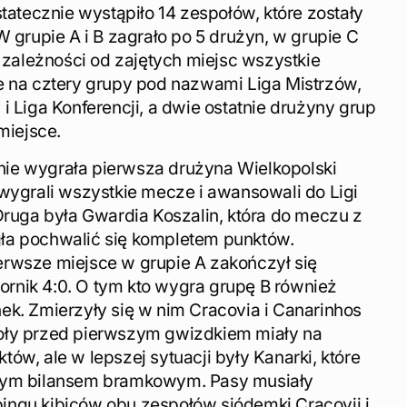
statecznie wystąpiło 14 zespołów, które zostały
W grupie A i B zagrało po 5 drużyn, w grupie C
w zależności od zajętych miejsc wszystkie
e na cztery grupy pod nazwami Liga Mistrzów,
i Liga Konferencji, a dwie ostatnie drużyny grup
miejsce.
ie wygrała pierwsza drużyna Wielkopolski
 wygrali wszystkie mecze i awansowali do Ligi
Druga była Gwardia Koszalin, która do meczu z
ła pochwalić się kompletem punktów.
rwsze miejsce w grupie A zakończył się
rnik 4:0. O tym kto wygra grupę B również
ek. Zmierzyły się w nim Cracovia i Canarinhos
oły przed pierwszym gwizdkiem miały na
ów, ale w lepszej sytuacji były Kanarki, które
zym bilansem bramkowym. Pasy musiały
ngu kibiców obu zespołów siódemki Cracovii i