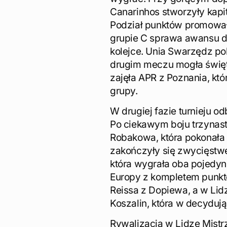
Canarinhos stworzyły kapi
Podział punktów promował
grupie C sprawa awansu do
kolejce. Unia Swarzędz po
drugim meczu mogła święto
zajęła APR z Poznania, kt
grupy.
W drugiej fazie turnieju o
Po ciekawym boju trzynast
Robakowa, która pokonała 
zakończyły się zwycięstwe
która wygrała oba pojedynk
Europy z kompletem punkt
Reissa z Dopiewa, a w Lid
Koszalin, która w decydują
Rywalizacja w Lidze Mistr