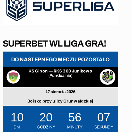
SUPERBET WL LIGA GRA!
DO NASTĘPNEGO MECZU POZOSTAŁO
KS Gibon — RKS 300 Junikowo
(Punktualnie)
17 sierpnia 2026
Boisko przy ulicy Grunwaldzkiej
10
20
56
06
DNI
GODZINY
MINUTY
SEKUNDY