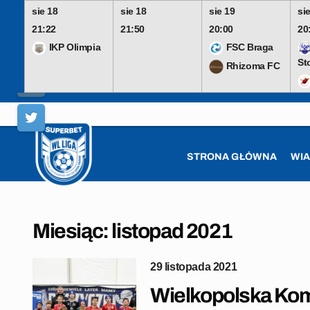
sie 18
sie 18
sie 19
si
21:22
21:50
20:00
20
IKP Olimpia
FSC Braga
St
Rhizoma FC
Skip
to
content
STRONA GŁÓWNA
WI
Miesiąc:
listopad 2021
29 listopada 2021
Wielkopolska Komo