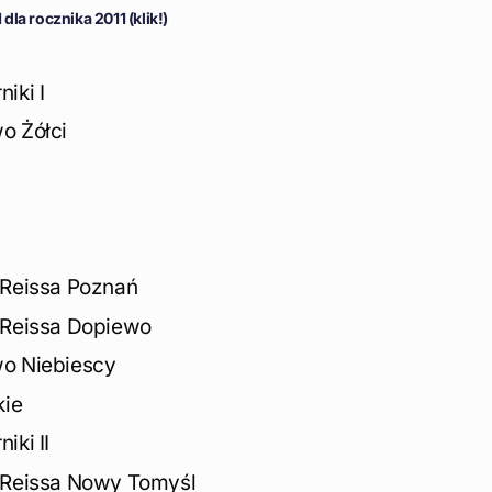
la rocznika 2011 (klik!)
iki I
o Żółci
 Reissa Poznań
 Reissa Dopiewo
o Niebiescy
kie
iki II
 Reissa Nowy Tomyśl