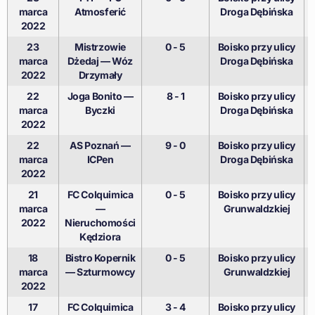
marca
Atmosferić
Droga Dębińska
2022
23
Mistrzowie
0 - 5
Boisko przy ulicy
marca
Dżedaj — Wóz
Droga Dębińska
2022
Drzymały
22
Joga Bonito —
8 - 1
Boisko przy ulicy
marca
Byczki
Droga Dębińska
2022
22
AS Poznań —
9 - 0
Boisko przy ulicy
marca
ICPen
Droga Dębińska
2022
21
FC Colquimica
0 - 5
Boisko przy ulicy
marca
—
Grunwaldzkiej
2022
Nieruchomości
Kędziora
18
Bistro Kopernik
0 - 5
Boisko przy ulicy
marca
— Szturmowcy
Grunwaldzkiej
2022
17
FC Colquimica
3 - 4
Boisko przy ulicy