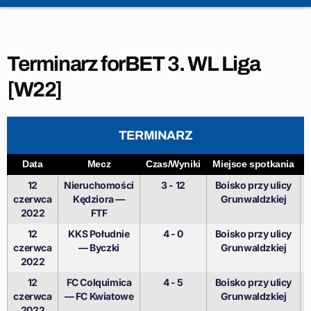
Terminarz forBET 3. WL Liga
[W22]
TERMINARZ
Data
Mecz
Czas/Wyniki
Miejsce spotkania
12
Nieruchomości
3 - 12
Boisko przy ulicy
czerwca
Kędziora —
Grunwaldzkiej
2022
FTF
12
KKS Południe
4 - 0
Boisko przy ulicy
czerwca
— Byczki
Grunwaldzkiej
2022
12
FC Colquimica
4 - 5
Boisko przy ulicy
czerwca
— FC Kwiatowe
Grunwaldzkiej
2022