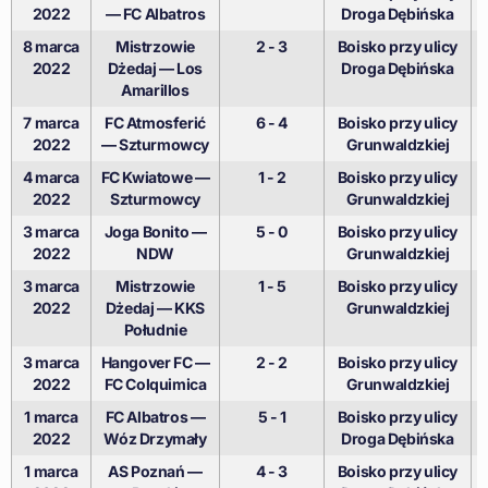
2022
— FC Albatros
Droga Dębińska
8 marca
Mistrzowie
2 - 3
Boisko przy ulicy
2022
Dżedaj — Los
Droga Dębińska
Amarillos
7 marca
FC Atmosferić
6 - 4
Boisko przy ulicy
2022
— Szturmowcy
Grunwaldzkiej
4 marca
FC Kwiatowe —
1 - 2
Boisko przy ulicy
2022
Szturmowcy
Grunwaldzkiej
3 marca
Joga Bonito —
5 - 0
Boisko przy ulicy
2022
NDW
Grunwaldzkiej
3 marca
Mistrzowie
1 - 5
Boisko przy ulicy
2022
Dżedaj — KKS
Grunwaldzkiej
Południe
3 marca
Hangover FC —
2 - 2
Boisko przy ulicy
2022
FC Colquimica
Grunwaldzkiej
1 marca
FC Albatros —
5 - 1
Boisko przy ulicy
2022
Wóz Drzymały
Droga Dębińska
1 marca
AS Poznań —
4 - 3
Boisko przy ulicy