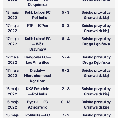
Colquimica
18 maja
Kolib Luboń FC
5 - 3
Boisko przy ulicy
2022
— Polibulls
Grunwaldzkiej
17 maja
FTF — ICPen
8 - 3
Boisko przy ulicy
2022
Grunwaldzkiej
17 maja
Kolib Luboń FC
6 - 4
Boisko przy ulicy
2022
— Wóz
Droga Dębińska
Drzymały
17 maja
Hangover FC —
5 - 4
Boisko przy ulicy
2022
Los Amarillos
Droga Dębińska
17 maja
Diadal —
6 - 2
Boisko przy ulicy
2022
Nieruchomości
Grunwaldzkiej
Kędziora
16 maja
KKS Południe
2 - 8
Boisko przy ulicy
2022
— Polibulls
Grunwaldzkiej
16 maja
Byczki — FC
0 - 13
Boisko przy ulicy
2022
Atmosferić
Grunwaldzkiej
13 maja
Polibulls — FC
7 - 2
Boisko przy ulicy