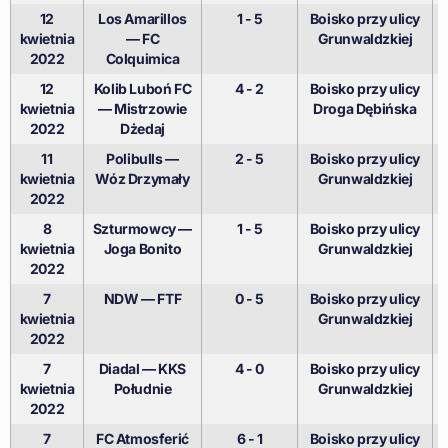
12
Los Amarillos
1 - 5
Boisko przy ulicy
kwietnia
— FC
Grunwaldzkiej
2022
Colquimica
12
Kolib Luboń FC
4 - 2
Boisko przy ulicy
kwietnia
— Mistrzowie
Droga Dębińska
2022
Dżedaj
11
Polibulls —
2 - 5
Boisko przy ulicy
kwietnia
Wóz Drzymały
Grunwaldzkiej
2022
8
Szturmowcy —
1 - 5
Boisko przy ulicy
kwietnia
Joga Bonito
Grunwaldzkiej
2022
7
NDW — FTF
0 - 5
Boisko przy ulicy
kwietnia
Grunwaldzkiej
2022
7
Diadal — KKS
4 - 0
Boisko przy ulicy
kwietnia
Południe
Grunwaldzkiej
2022
7
FC Atmosferić
6 - 1
Boisko przy ulicy