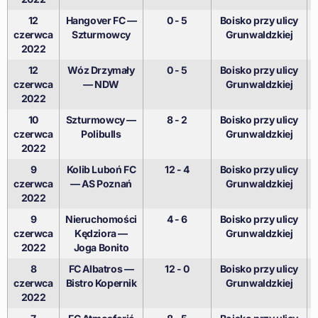
12
Hangover FC —
0 - 5
Boisko przy ulicy
czerwca
Szturmowcy
Grunwaldzkiej
2022
12
Wóz Drzymały
0 - 5
Boisko przy ulicy
czerwca
— NDW
Grunwaldzkiej
2022
10
Szturmowcy —
8 - 2
Boisko przy ulicy
czerwca
Polibulls
Grunwaldzkiej
2022
9
Kolib Luboń FC
12 - 4
Boisko przy ulicy
czerwca
— AS Poznań
Grunwaldzkiej
2022
9
Nieruchomości
4 - 6
Boisko przy ulicy
czerwca
Kędziora —
Grunwaldzkiej
2022
Joga Bonito
8
FC Albatros —
12 - 0
Boisko przy ulicy
czerwca
Bistro Kopernik
Grunwaldzkiej
2022