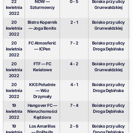
22
NDW —
0 - 5
Boisko przy ulicy
kwietnia
Szturmowcy
Grunwaldzkiej
2022
20
Bistro Kopernik
2 - 1
Boisko przy ulicy
kwietnia
— Joga Bonito
Grunwaldzkiej
2022
20
FC Atmosferić
7 - 2
Boisko przy ulicy
kwietnia
— ICPen
Droga Dębińska
2022
20
FTF — FC
4 - 2
Boisko przy ulicy
kwietnia
Kwiatowe
Grunwaldzkiej
2022
20
KKS Południe
4 - 1
Boisko przy ulicy
kwietnia
— Wóz
Droga Dębińska
2022
Drzymały
19
Hangover FC —
7 - 4
Boisko przy ulicy
kwietnia
Nieruchomości
Droga Dębińska
2022
Kędziora
19
Los Amarillos
2 - 6
Boisko przy ulicy
kwietnia
— Polibulls
Droga Dębińska