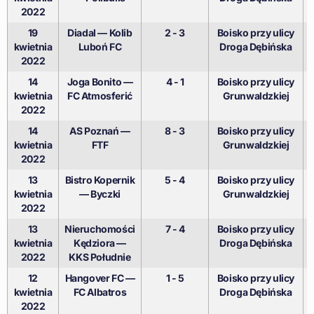
2022
19
Diadal — Kolib
2 - 3
Boisko przy ulicy
kwietnia
Luboń FC
Droga Dębińska
2022
14
Joga Bonito —
4 - 1
Boisko przy ulicy
kwietnia
FC Atmosferić
Grunwaldzkiej
2022
14
AS Poznań —
8 - 3
Boisko przy ulicy
kwietnia
FTF
Grunwaldzkiej
2022
13
Bistro Kopernik
5 - 4
Boisko przy ulicy
kwietnia
— Byczki
Grunwaldzkiej
2022
13
Nieruchomości
7 - 4
Boisko przy ulicy
kwietnia
Kędziora —
Droga Dębińska
2022
KKS Południe
12
Hangover FC —
1 - 5
Boisko przy ulicy
kwietnia
FC Albatros
Droga Dębińska
2022