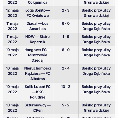
2022
Colquimica
Grunwaldzkiej
12 maja
Joga Bonito —
2 - 3
Boisko przy ulicy
2022
FC Kwiatowe
Grunwaldzkiej
11 maja
Diadal — Los
6 - 0
Boisko przy ulicy
2022
Amarillos
Droga Dębińska
11 maja
NDW — Bistro
1 - 9
Boisko przy ulicy
2022
Kopernik
Droga Dębińska
10 maja
Hangover FC —
6 - 0
Boisko przy ulicy
2022
Mistrzowie
Droga Dębińska
Dżedaj
10 maja
Nieruchomości
2 - 4
Boisko przy ulicy
2022
Kędziora — FC
Droga Dębińska
Albatros
10 maja
Kolib Luboń FC
10 - 2
Boisko przy ulicy
2022
— KKS
Droga Dębińska
Południe
10 maja
Szturmowcy —
5 - 2
Boisko przy ulicy
2022
ICPen
Grunwaldzkiej