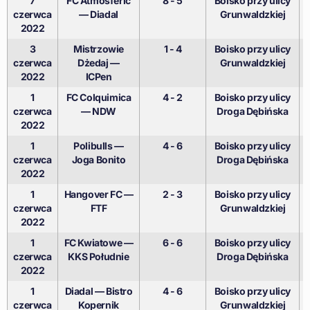
7
FC Atmosferić
8 - 5
Boisko przy ulicy
czerwca
— Diadal
Grunwaldzkiej
2022
3
Mistrzowie
1 - 4
Boisko przy ulicy
czerwca
Dżedaj —
Grunwaldzkiej
2022
ICPen
1
FC Colquimica
4 - 2
Boisko przy ulicy
czerwca
— NDW
Droga Dębińska
2022
1
Polibulls —
4 - 6
Boisko przy ulicy
czerwca
Joga Bonito
Droga Dębińska
2022
1
Hangover FC —
2 - 3
Boisko przy ulicy
czerwca
FTF
Grunwaldzkiej
2022
1
FC Kwiatowe —
6 - 6
Boisko przy ulicy
czerwca
KKS Południe
Droga Dębińska
2022
1
Diadal — Bistro
4 - 6
Boisko przy ulicy
czerwca
Kopernik
Grunwaldzkiej