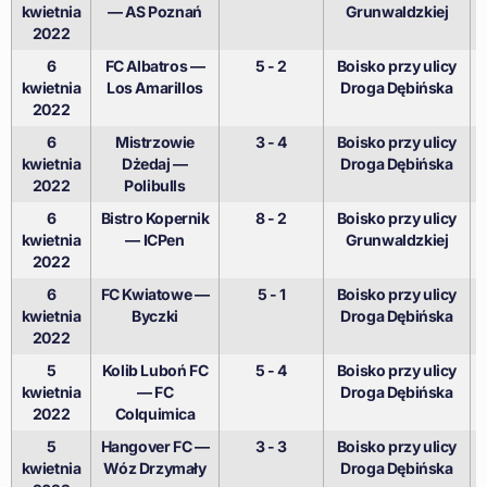
kwietnia
— AS Poznań
Grunwaldzkiej
2022
6
FC Albatros —
5 - 2
Boisko przy ulicy
kwietnia
Los Amarillos
Droga Dębińska
2022
6
Mistrzowie
3 - 4
Boisko przy ulicy
kwietnia
Dżedaj —
Droga Dębińska
2022
Polibulls
6
Bistro Kopernik
8 - 2
Boisko przy ulicy
kwietnia
— ICPen
Grunwaldzkiej
2022
6
FC Kwiatowe —
5 - 1
Boisko przy ulicy
kwietnia
Byczki
Droga Dębińska
2022
5
Kolib Luboń FC
5 - 4
Boisko przy ulicy
kwietnia
— FC
Droga Dębińska
2022
Colquimica
5
Hangover FC —
3 - 3
Boisko przy ulicy
kwietnia
Wóz Drzymały
Droga Dębińska