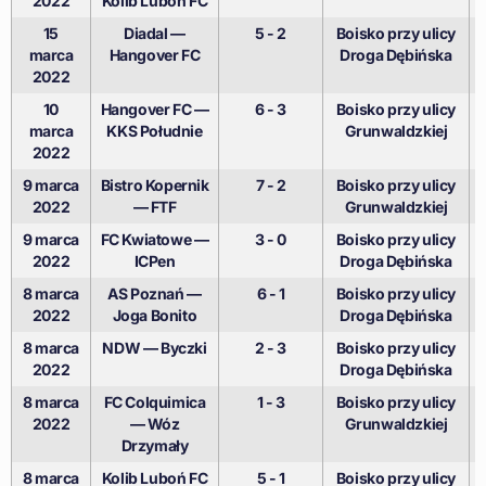
2022
Kolib Luboń FC
15
Diadal —
5 - 2
Boisko przy ulicy
marca
Hangover FC
Droga Dębińska
2022
10
Hangover FC —
6 - 3
Boisko przy ulicy
marca
KKS Południe
Grunwaldzkiej
2022
9 marca
Bistro Kopernik
7 - 2
Boisko przy ulicy
2022
— FTF
Grunwaldzkiej
9 marca
FC Kwiatowe —
3 - 0
Boisko przy ulicy
2022
ICPen
Droga Dębińska
8 marca
AS Poznań —
6 - 1
Boisko przy ulicy
2022
Joga Bonito
Droga Dębińska
8 marca
NDW — Byczki
2 - 3
Boisko przy ulicy
2022
Droga Dębińska
8 marca
FC Colquimica
1 - 3
Boisko przy ulicy
2022
— Wóz
Grunwaldzkiej
Drzymały
8 marca
Kolib Luboń FC
5 - 1
Boisko przy ulicy