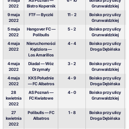
9 maja
AS Poznań —
6 - 10
Boisko przy ulicy
2022
Bistro Kopernik
Grunwaldzkiej
9 maja
FTF — Byczki
11 - 2
Boisko przy ulicy
2022
Grunwaldzkiej
5 maja
Hangover FC —
5 - 2
Boisko przy ulicy
2022
Polibulls
Grunwaldzkiej
4 maja
Nieruchomości
4 - 4
Boisko przy ulicy
2022
Kędziora —
Droga Dębińska
Los Amarillos
4 maja
Diadal — Wóz
3 - 2
Boisko przy ulicy
2022
Drzymały
Grunwaldzkiej
4 maja
KKS Południe
4 - 9
Boisko przy ulicy
2022
— FC Albatros
Droga Dębińska
28
AS Poznań —
4 - 0
Boisko przy ulicy
kwietnia
FC Kwiatowe
Grunwaldzkiej
2022
27
Polibulls — FC
1 - 8
Boisko przy ulicy
kwietnia
Albatros
Droga Dębińska
2022