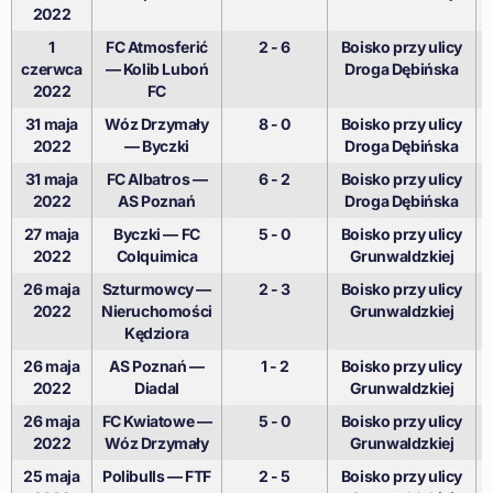
2022
1
FC Atmosferić
2 - 6
Boisko przy ulicy
czerwca
— Kolib Luboń
Droga Dębińska
2022
FC
31 maja
Wóz Drzymały
8 - 0
Boisko przy ulicy
2022
— Byczki
Droga Dębińska
31 maja
FC Albatros —
6 - 2
Boisko przy ulicy
2022
AS Poznań
Droga Dębińska
27 maja
Byczki — FC
5 - 0
Boisko przy ulicy
2022
Colquimica
Grunwaldzkiej
26 maja
Szturmowcy —
2 - 3
Boisko przy ulicy
2022
Nieruchomości
Grunwaldzkiej
Kędziora
26 maja
AS Poznań —
1 - 2
Boisko przy ulicy
2022
Diadal
Grunwaldzkiej
26 maja
FC Kwiatowe —
5 - 0
Boisko przy ulicy
2022
Wóz Drzymały
Grunwaldzkiej
25 maja
Polibulls — FTF
2 - 5
Boisko przy ulicy