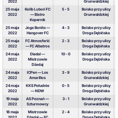
2022
Grunwaldzkiej
25 maja
Kolib Luboń FC
5 - 5
Boisko przy ulicy
2022
— Bistro
Grunwaldzkiej
Kopernik
25 maja
Joga Bonito —
4 - 3
Boisko przy ulicy
2022
Hangover FC
Droga Dębińska
25 maja
FC Atmosferić
2 - 3
Boisko przy ulicy
2022
— FC Albatros
Droga Dębińska
24 maja
Diadal —
10 - 0
Boisko przy ulicy
2022
Mistrzowie
Droga Dębińska
Dżedaj
24 maja
ICPen — Los
3 - 9
Boisko przy ulicy
2022
Amarillos
Grunwaldzkiej
24 maja
KKS Południe
0 - 5
Boisko przy ulicy
2022
— NDW
Droga Dębińska
19 maja
AS Poznań —
3 - 1
Boisko przy ulicy
2022
Szturmowcy
Grunwaldzkiej
18 maja
Mistrzowie
2 - 4
Boisko przy ulicy
2022
Dżedaj — FC
Droga Dębińska