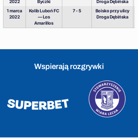
2022
Byczki
Droga Dębińska
1 marca
Kolib Luboń FC
7 - 5
Boisko przy ulicy
2022
— Los
Droga Dębińska
Amarillos
Wspierają rozgrywki