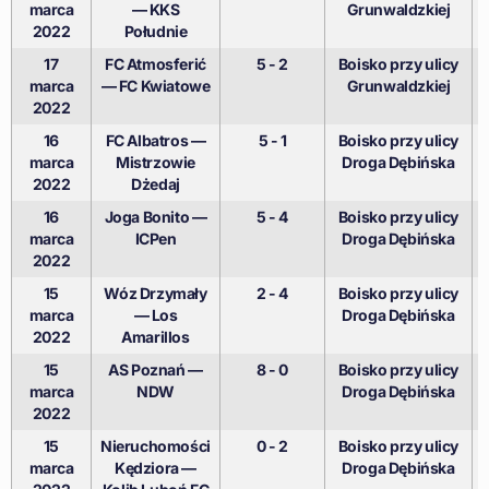
marca
— KKS
Grunwaldzkiej
2022
Południe
17
FC Atmosferić
5 - 2
Boisko przy ulicy
marca
— FC Kwiatowe
Grunwaldzkiej
2022
16
FC Albatros —
5 - 1
Boisko przy ulicy
marca
Mistrzowie
Droga Dębińska
2022
Dżedaj
16
Joga Bonito —
5 - 4
Boisko przy ulicy
marca
ICPen
Droga Dębińska
2022
15
Wóz Drzymały
2 - 4
Boisko przy ulicy
marca
— Los
Droga Dębińska
2022
Amarillos
15
AS Poznań —
8 - 0
Boisko przy ulicy
marca
NDW
Droga Dębińska
2022
15
Nieruchomości
0 - 2
Boisko przy ulicy
marca
Kędziora —
Droga Dębińska