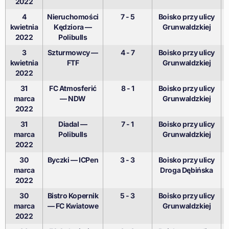
2022
4
Nieruchomości
7 - 5
Boisko przy ulicy
kwietnia
Kędziora —
Grunwaldzkiej
2022
Polibulls
3
Szturmowcy —
4 - 7
Boisko przy ulicy
kwietnia
FTF
Grunwaldzkiej
2022
31
FC Atmosferić
8 - 1
Boisko przy ulicy
marca
— NDW
Grunwaldzkiej
2022
31
Diadal —
7 - 1
Boisko przy ulicy
marca
Polibulls
Grunwaldzkiej
2022
30
Byczki — ICPen
3 - 3
Boisko przy ulicy
marca
Droga Dębińska
2022
30
Bistro Kopernik
5 - 3
Boisko przy ulicy
marca
— FC Kwiatowe
Grunwaldzkiej
2022