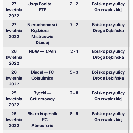
27
Joga Bonito —
2 - 2
Boisko przy ulicy
kwietnia
FTF
Grunwaldzkiej
2022
27
Nieruchomości
7 - 2
Boisko przy ulicy
kwietnia
Kędziora —
Droga Dębińska
2022
Mistrzowie
Dżedaj
26
NDW — ICPen
2 - 1
Boisko przy ulicy
kwietnia
Droga Dębińska
2022
26
Diadal — FC
5 - 3
Boisko przy ulicy
kwietnia
Colquimica
Droga Dębińska
2022
25
Byczki —
2 - 8
Boisko przy ulicy
kwietnia
Szturmowcy
Grunwaldzkiej
2022
25
Bistro Kopernik
8 - 5
Boisko przy ulicy
kwietnia
— FC
Grunwaldzkiej
2022
Atmosferić