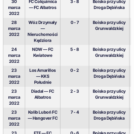
30
FC Colquimica
3 - 8
Boisko przy ulicy
marca
— FC Albatros
Droga Dębińska
2022
28
Wóz Drzymały
0 - 7
Boisko przy ulicy
marca
—
Grunwaldzkiej
2022
Nieruchomości
Kędziora
24
NDW — FC
5 - 8
Boisko przy ulicy
marca
Kwiatowe
Grunwaldzkiej
2022
23
Los Amarillos
0 - 2
Boisko przy ulicy
marca
— KKS
Droga Dębińska
2022
Południe
23
Diadal — FC
2 - 3
Boisko przy ulicy
marca
Albatros
Grunwaldzkiej
2022
23
Kolib Luboń FC
7 - 4
Boisko przy ulicy
marca
— Hangover FC
Droga Dębińska
2022
23
FTF — FC
0 - 6
Boisko przy ulicy