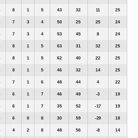
4
8
1
5
43
32
11
25
4
7
3
4
50
25
25
24
4
7
3
4
53
45
8
24
4
8
1
5
63
31
32
25
4
8
1
5
62
40
22
25
4
8
1
5
46
32
14
25
4
7
1
6
48
44
4
22
4
6
1
7
46
49
-3
19
4
6
1
7
35
52
-17
19
4
6
0
8
30
59
-29
18
4
4
2
8
48
56
-8
14