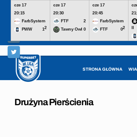
cze 17
cze 17
cze 17
cz
20:15
20:30
20:45
21
FarbSystem
FTF
2
FarbSystem
2
2
II
PWW
1
Tawny Owl
0
FTF
0
Skip
to
content
STRONA GŁÓWNA
WI
Drużyna Pierścienia