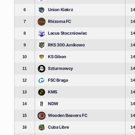
Union Kiekrz
6
1
Rhizoma FC
7
1
Lacus Stoczniowiec
8
1
RKS 300 Junikowo
9
1
KS Gibon
10
1
Szturmowcy
11
1
FSC Braga
12
1
KMS
13
1
NDW
14
1
Wooden Beavers FC
15
1
Cuba Libre
16
1