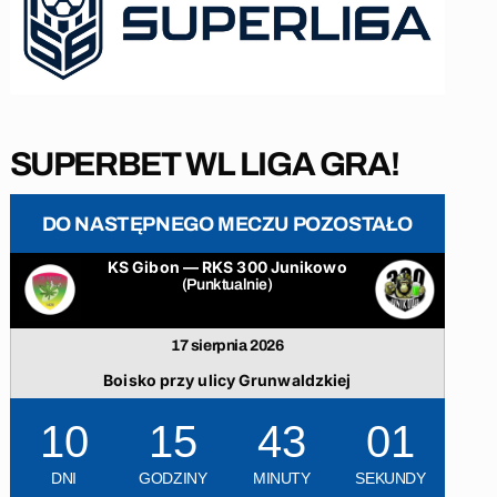
SUPERBET WL LIGA GRA!
DO NASTĘPNEGO MECZU POZOSTAŁO
KS Gibon — RKS 300 Junikowo
(Punktualnie)
17 sierpnia 2026
Boisko przy ulicy Grunwaldzkiej
10
15
43
00
DNI
GODZINY
MINUTY
SEKUNDY