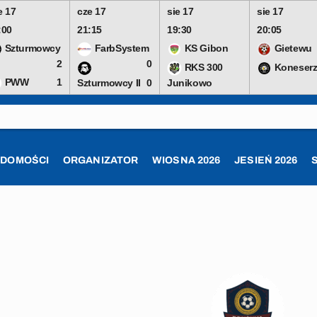
e 17
cze 17
sie 17
sie 17
:00
21:15
19:30
20:05
Szturmowcy
FarbSystem
KS Gibon
Gietewu
2
0
RKS 300
Koneserz
PWW
1
Szturmowcy II
0
Junikowo
ADOMOŚCI
ORGANIZATOR
WIOSNA 2026
JESIEŃ 2026