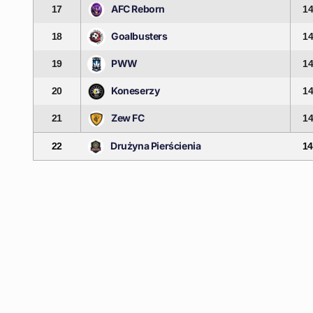
AFC Reborn
17
1
Goalbusters
18
1
PWW
19
1
Koneserzy
20
1
Zew FC
21
1
Drużyna Pierścienia
22
1