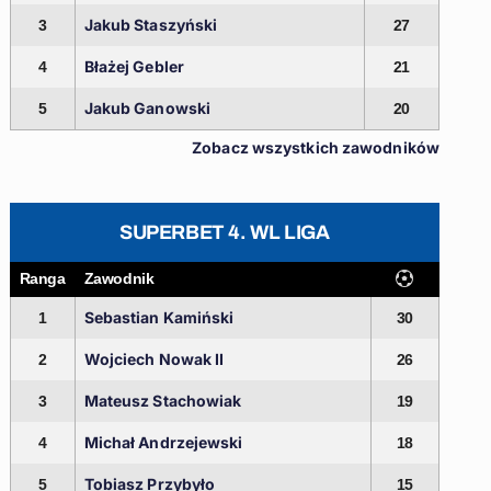
Jakub Staszyński
3
27
Błażej Gebler
4
21
Jakub Ganowski
5
20
Zobacz wszystkich zawodników
SUPERBET 4. WL LIGA
Ranga
Zawodnik
Sebastian Kamiński
1
30
Wojciech Nowak II
2
26
Mateusz Stachowiak
3
19
Michał Andrzejewski
4
18
Tobiasz Przybyło
5
15