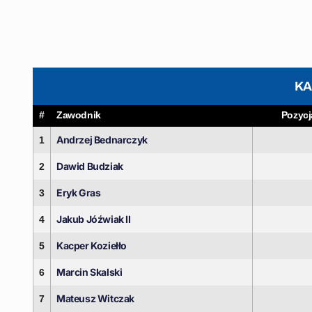
K
#
Zawodnik
Pozycj
Andrzej Bednarczyk
1
Dawid Budziak
2
Eryk Gras
3
Jakub Jóźwiak II
4
Kacper Koziełło
5
Marcin Skalski
6
Mateusz Witczak
7