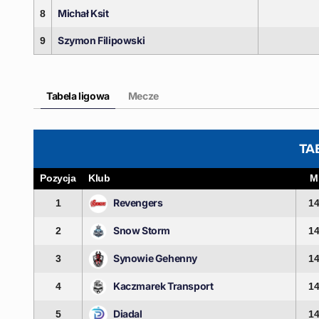
Michał Ksit
8
Szymon Filipowski
9
Tabela ligowa
Mecze
TA
Pozycja
Klub
M
Revengers
1
1
Snow Storm
2
1
Synowie Gehenny
3
1
Kaczmarek Transport
4
1
Diadal
5
1