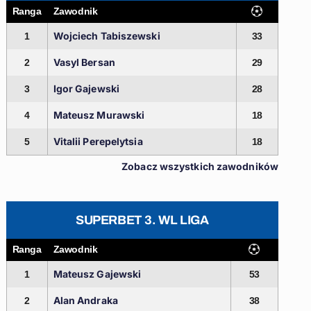
Ranga
Zawodnik
Wojciech Tabiszewski
1
33
Vasyl Bersan
2
29
Igor Gajewski
3
28
Mateusz Murawski
4
18
Vitalii Perepelytsia
5
18
Zobacz wszystkich zawodników
SUPERBET 3. WL LIGA
Ranga
Zawodnik
Mateusz Gajewski
1
53
Alan Andraka
2
38