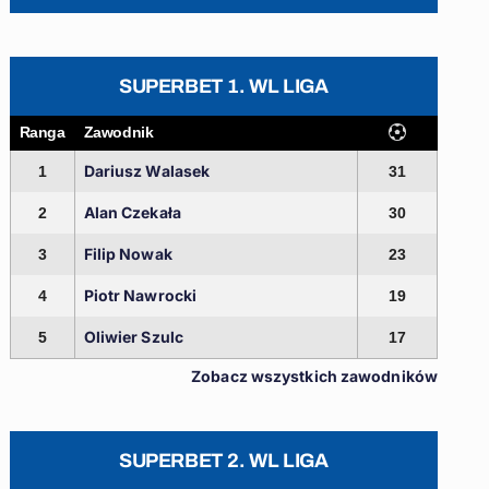
SUPERBET 1. WL LIGA
Ranga
Zawodnik
Dariusz Walasek
1
31
Alan Czekała
2
30
Filip Nowak
3
23
Piotr Nawrocki
4
19
Oliwier Szulc
5
17
Zobacz wszystkich zawodników
SUPERBET 2. WL LIGA