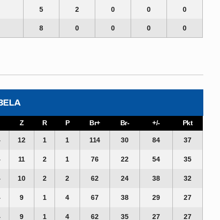
5
2
0
0
0
8
0
0
0
0
BELA
Z
R
P
Br+
Br-
+/-
Pkt
4
12
1
1
114
30
84
37
4
11
2
1
76
22
54
35
4
10
2
2
62
24
38
32
4
9
1
4
67
38
29
27
4
9
1
4
62
35
27
27