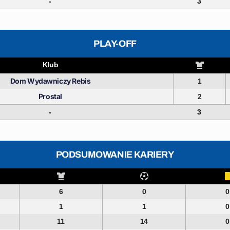
-
3
PLAY-OFF
Klub
Dom Wydawniczy Rebis
1
Prostal
2
-
3
PODSUMOWANIE KARIERY
6
0
0
1
1
0
11
14
0