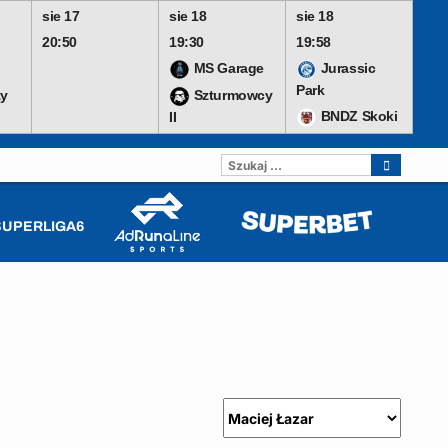
sie 17
sie 18
sie 18
20:50
19:30
19:58
MS Garage
Jurassic
Park
y
Szturmowcy
BNDZ Skoki
II
SZUKAJ:
SUPERLIGA6