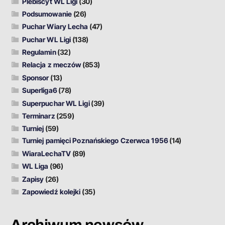
Plebiscyt WL Ligi
(30)
Podsumowanie
(26)
Puchar Wiary Lecha
(47)
Puchar WL Ligi
(138)
Regulamin
(32)
Relacja z meczów
(853)
Sponsor
(13)
Superliga6
(78)
Superpuchar WL Ligi
(39)
Terminarz
(259)
Turniej
(59)
Turniej pamięci Poznańskiego Czerwca 1956
(14)
WiaraLechaTV
(89)
WL Liga
(96)
Zapisy
(26)
Zapowiedź kolejki
(35)
Archiwum newsów