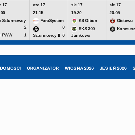
e 17
cze 17
sie 17
sie 17
:00
21:15
19:30
20:05
Szturmowcy
FarbSystem
KS Gibon
Gietewu
2
0
RKS 300
Koneserz
PWW
1
Szturmowcy II
0
Junikowo
ADOMOŚCI
ORGANIZATOR
WIOSNA 2026
JESIEŃ 2026