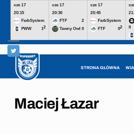
cze 17
cze 17
cze 17
cz
20:15
20:30
20:45
21
FarbSystem
FTF
2
FarbSystem
2
2
II
PWW
1
Tawny Owl
0
FTF
0
Skip
to
content
STRONA GŁÓWNA
WI
Maciej Łazar