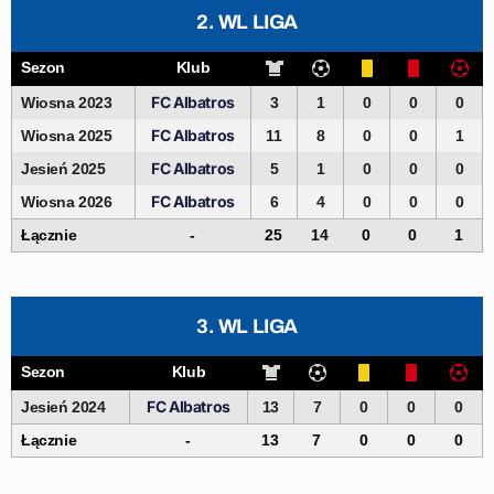
2. WL LIGA
Sezon
Klub
FC Albatros
Wiosna 2023
3
1
0
0
0
FC Albatros
Wiosna 2025
11
8
0
0
1
FC Albatros
Jesień 2025
5
1
0
0
0
FC Albatros
Wiosna 2026
6
4
0
0
0
Łącznie
-
25
14
0
0
1
3. WL LIGA
Sezon
Klub
FC Albatros
Jesień 2024
13
7
0
0
0
Łącznie
-
13
7
0
0
0