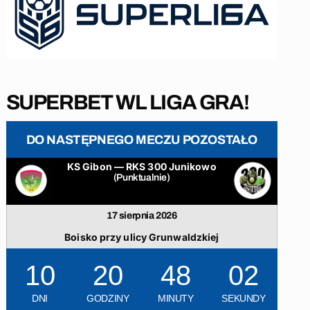
SUPERBET WL LIGA GRA!
DO NASTĘPNEGO MECZU POZOSTAŁO
KS Gibon — RKS 300 Junikowo
(Punktualnie)
17 sierpnia 2026
Boisko przy ulicy Grunwaldzkiej
10
20
48
01
DNI
GODZINY
MINUTY
SEKUNDY