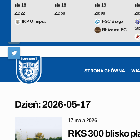
sie 18
sie 18
sie 19
si
21:22
21:50
20:00
20
IKP Olimpia
FSC Braga
St
Rhizoma FC
Skip
to
content
STRONA GŁÓWNA
WI
Dzień:
2026-05-17
17 maja 2026
RKS 300 blisko pla