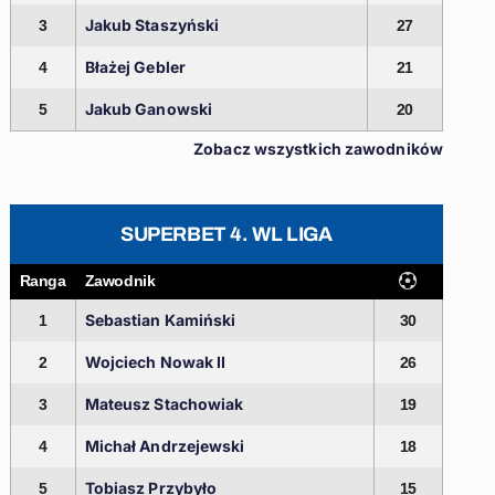
Jakub Staszyński
3
27
Błażej Gebler
4
21
Jakub Ganowski
5
20
Zobacz wszystkich zawodników
SUPERBET 4. WL LIGA
Ranga
Zawodnik
Sebastian Kamiński
1
30
Wojciech Nowak II
2
26
Mateusz Stachowiak
3
19
Michał Andrzejewski
4
18
Tobiasz Przybyło
5
15