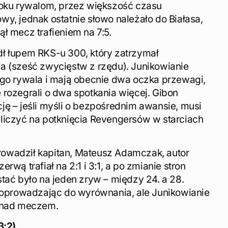
roku rywalom, przez większość czasu
y, jednak ostatnie słowo należało do Białasa,
ł mecz trafieniem na 7:5.
ł łupem RKS-u 300, który zatrzymał
a (sześć zwycięstw z rzędu). Junikowianie
ego rywala i mają obecnie dwa oczka przewagi,
 rozegrali o dwa spotkania więcej. Gibon
ję – jeśli myśli o bezpośrednim awansie, musi
liczyć na potknięcia Revengersów w starciach
owadził kapitan, Mateusz Adamczak, autor
rwą trafiał na 2:1 i 3:1, a po zmianie stron
tać było na jeden zryw – między 24. a 28.
 doprowadzając do wyrównania, ale Junikowianie
ę nad meczem.
3:2)