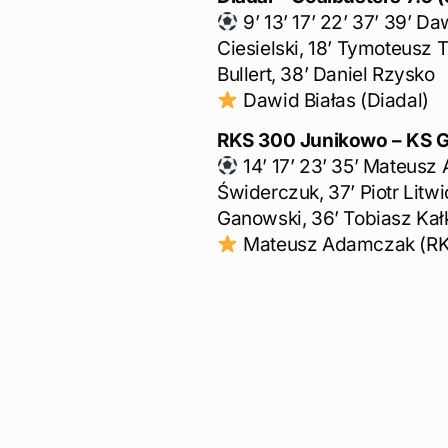
9’ 13’ 17’ 22’ 37’ 39’ Da
Ciesielski, 18’ Tymoteusz
Bullert, 38’ Daniel Rzysko
Dawid Białas (Diadal)
RKS 300 Junikowo – KS Gi
14’ 17’ 23’ 35’ Mateusz
Świderczuk, 37’ Piotr Litwi
Ganowski, 36’ Tobiasz Kał
Mateusz Adamczak (RK