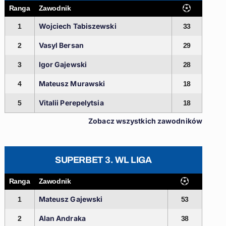
Ranga
Zawodnik
Wojciech Tabiszewski
1
33
Vasyl Bersan
2
29
Igor Gajewski
3
28
Mateusz Murawski
4
18
Vitalii Perepelytsia
5
18
Zobacz wszystkich zawodników
SUPERBET 3. WL LIGA
Ranga
Zawodnik
Mateusz Gajewski
1
53
Alan Andraka
2
38