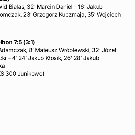
wid Białas, 32’ Marcin Daniel – 16’ Jakub
 Tomczak, 23’ Grzegorz Kuczmaja, 35’ Wojciech
bon 7:5 (3:1)
 Adamczak, 8’ Mateusz Wróblewski, 32’ Józef
cki – 4’ 24’ Jakub Kłosik, 26’ 28’ Jakub
ka
S 300 Junikowo)