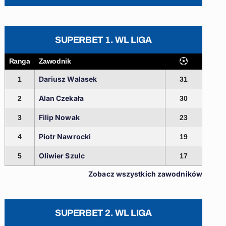
SUPERBET 1. WL LIGA
Ranga
Zawodnik
Dariusz Walasek
1
31
Alan Czekała
2
30
Filip Nowak
3
23
Piotr Nawrocki
4
19
Oliwier Szulc
5
17
Zobacz wszystkich zawodników
SUPERBET 2. WL LIGA