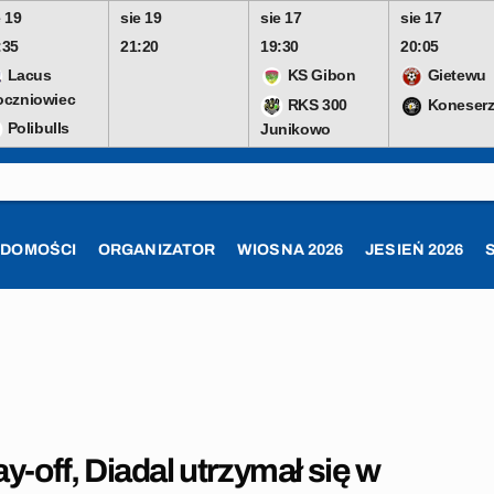
e 19
sie 19
sie 17
sie 17
:35
21:20
19:30
20:05
Lacus
KS Gibon
Gietewu
oczniowiec
RKS 300
Koneserz
Polibulls
Junikowo
ADOMOŚCI
ORGANIZATOR
WIOSNA 2026
JESIEŃ 2026
y-off, Diadal utrzymał się w