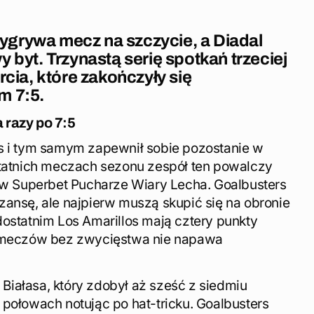
grywa mecz na szczycie, a Diadal
 byt. Trzynastą serię spotkań trzeciej
rcia, które zakończyły się
m 7:5.
 razy po 7:5
s i tym samym zapewnił sobie pozostanie w
statnich meczach sezonu zespół ten powalczy
y w Superbet Pucharze Wiary Lecha. Goalbusters
zansę, ale najpierw muszą skupić się na obronie
dostatnim Los Amarillos mają cztery punkty
u meczów bez zwycięstwa nie napawa
iałasa, który zdobył aż sześć z siedmiu
 połowach notując po hat-tricku. Goalbusters