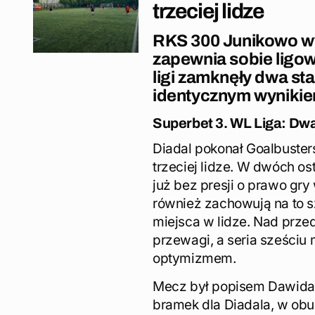
trzeciej lidze
RKS 300 Junikowo wy
zapewnia sobie ligowy
ligi zamknęły dwa sta
identycznym wynikie
Superbet 3. WL Liga: Dwa
Diadal pokonał Goalbuster
trzeciej lidze. W dwóch o
już bez presji o prawo gr
również zachowują na to s
miejsca w lidze. Nad prze
przewagi, a seria sześci
optymizmem.
Mecz był popisem Dawida B
bramek dla Diadala, w obu