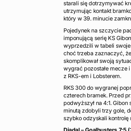
starali się dotrzymywać k
utrzymując kontakt bramkow
który w 39. minucie zamkną
Pojedynek na szczycie pad
imponującą serię KS Gibon
wyprzedzili w tabeli swoj
choć trzeba zaznaczyć, że
skomplikował swoją sytuac
wygrać pozostałe mecze i 
z RKS-em i Lobsterem.
RKS 300 do wygranej popr
czterech bramek. Przed prze
podwyższył na 4:1. Gibon s
minutą zdobyli trzy gole,
szybko odzyskali kontrol
Diadal – Goalbusters 7:5 (