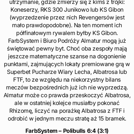
utrzymanie, gdzie zmierzy się z kimś z trójki:
Koneserzy, RKS 300 Junikowo lub KS Gibon
(wyprzedzenie przez nich Revengersów jest
mało prawdopodobne). Na ten moment ich
półfinałowym rywalem byłby KS Gibon.
FarbSystem i Biuro Podróży Almatur mogą już
świętować pewny byt. Choć oba zespoły mają
jeszcze matematyczne szanse na dogonienie
punktami, zajmujących lokaty premiowane grą w
Superbet Pucharze Wiary Lecha, Albatrosa lub
FTF, to ze względu na niekorzystny bilans
meczów bezpośrednich już ich nie wyprzedzą.
Almatur może co prawda przeskoczyć Albatrosa,
ale w ostatniej kolejce musiałby pokonać
Rhizomę, liczyć na porażkę Albatrosa z FTF i
odrobić w jednym meczu stratę aż 15 bramek.
FarbSystem – Polibulls 6:4 (3:1)