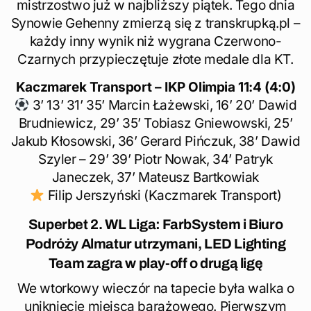
mistrzostwo już w najbliższy piątek. Tego dnia
Synowie Gehenny zmierzą się z transkrupką.pl –
każdy inny wynik niż wygrana Czerwono-
Czarnych przypieczętuje złote medale dla KT.
Kaczmarek Transport – IKP Olimpia 11:4 (4:0)
3’ 13’ 31’ 35’ Marcin Łażewski, 16’ 20’ Dawid
Brudniewicz, 29’ 35’ Tobiasz Gniewowski, 25’
Jakub Kłosowski, 36’ Gerard Pińczuk, 38’ Dawid
Szyler – 29’ 39’ Piotr Nowak, 34’ Patryk
Janeczek, 37’ Mateusz Bartkowiak
Filip Jerszyński (Kaczmarek Transport)
Superbet 2. WL Liga: FarbSystem i Biuro
Podróży Almatur utrzymani, LED Lighting
Team zagra w play-off o drugą ligę
We wtorkowy wieczór na tapecie była walka o
uniknięcie miejsca barażowego. Pierwszym