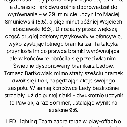
a Jurassic Park dwukrotnie doprowadzał do
wyrównania – w 29. minucie uczynił to Maciej
Smuniewski (5:5), a pięć minut później Wojciech
Tabiszewski (6:6). Dinozaury przez większą
część drugiej odsłony ryzykowały w ofensywie,
wykorzystując lotnego bramkarza. Ta taktyka
przyniosła im co prawda bramki wyrównujące,
ale w końcówce obróciła się przeciwko nim.
Świetnie dysponowany bramkarz Ledów,
Tomasz Bartkowiak, mimo straty sześciu bramek
dwoił się i troił, napędzając akcje swojego
zespołu. W samej końcówce Ledy bezlitośnie
strzelały już do pustej siatki – dwukrotnie uczynił
to Pawlak, a raz Sommer, ustalając wynik na
szalone 9:6.
LED Lighting Team zagra teraz w play-offach o