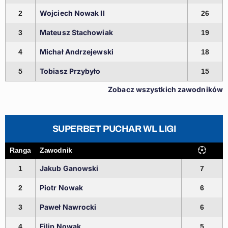
Wojciech Nowak II
2
26
Mateusz Stachowiak
3
19
Michał Andrzejewski
4
18
Tobiasz Przybyło
5
15
Zobacz wszystkich zawodników
SUPERBET PUCHAR WL LIGI
Ranga
Zawodnik
Jakub Ganowski
1
7
Piotr Nowak
2
6
Paweł Nawrocki
3
6
Filip Nowak
4
5