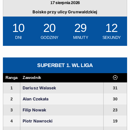
17 sierpnia 2026
Boisko przy ulicy Grunwaldzkiej
10
20
29
11
DNI
GODZINY
MINUTY
SEKUNDY
SUPERBET 1. WL LIGA
Ranga
Zawodnik
Dariusz Walasek
1
31
Alan Czekała
2
30
Filip Nowak
3
23
Piotr Nawrocki
4
19