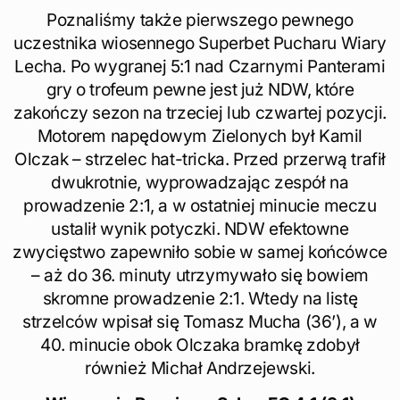
Poznaliśmy także pierwszego pewnego
uczestnika wiosennego Superbet Pucharu Wiary
Lecha. Po wygranej 5:1 nad Czarnymi Panterami
gry o trofeum pewne jest już NDW, które
zakończy sezon na trzeciej lub czwartej pozycji.
Motorem napędowym Zielonych był Kamil
Olczak – strzelec hat-tricka. Przed przerwą trafił
dwukrotnie, wyprowadzając zespół na
prowadzenie 2:1, a w ostatniej minucie meczu
ustalił wynik potyczki. NDW efektowne
zwycięstwo zapewniło sobie w samej końcówce
– aż do 36. minuty utrzymywało się bowiem
skromne prowadzenie 2:1. Wtedy na listę
strzelców wpisał się Tomasz Mucha (36’), a w
40. minucie obok Olczaka bramkę zdobył
również Michał Andrzejewski.