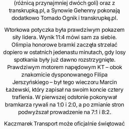
(różnicą przynajmniej dwóch goli) oraz z
transkrupką.pl, a Synowie Gehenny pokonają
dodatkowo Tornado Ognik i transkrupkę.pl.
Wtorkowa potyczka była prawdziwym pokazem
siły lidera. Wynik 11:4 mówi sam za siebie.
Olimpia honorowe bramki zaczęła strzelać
dopiero w ostatnich jedenastu minutach, gdy losy
spotkania były już dawno rozstrzygnięte.
Prawdziwym motorem napędowym KT – obok
znakomicie dysponowanego Filipa
Jerszyńskiego – był tego wieczoru Marcin
Łażewski, który zapisał na swoim koncie cztery
trafienia. W pierwszej odsłonie pokonywał
bramkarza rywali na 1:0 i 2:0, a po zmianie stron
podwyższał prowadzenie na 7:1 i 8:2.
Kaczmarek Transport może oficjalnie świętować