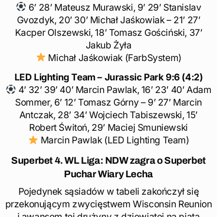
6’ 28’ Mateusz Murawski, 9’ 29’ Stanislav
Gvozdyk, 20’ 30’ Michał Jaśkowiak – 21’ 27’
Kacper Olszewski, 18’ Tomasz Gościński, 37’
Jakub Żyła
Michał Jaśkowiak (FarbSystem)
LED Lighting Team – Jurassic Park 9:6 (4:2)
4’ 32’ 39’ 40’ Marcin Pawlak, 16’ 23’ 40’ Adam
Sommer, 6’ 12’ Tomasz Górny – 9’ 27’ Marcin
Antczak, 28’ 34’ Wojciech Tabiszewski, 15’
Robert Świtoń, 29’ Maciej Smuniewski
Marcin Pawlak (LED Lighting Team)
Superbet 4. WL Liga: NDW zagra o Superbet
Puchar Wiary Lecha
Pojedynek sąsiadów w tabeli zakończył się
przekonującym zwycięstwem Wisconsin Reunion
i awansem tej drużyny z dziewiątej na piątą