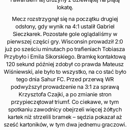
lokatę.
Mecz rozstrzygnął się na początku drugiej
odsłony, gdy wynik na 4:1 ustalił Gabriel
Sieczkarek. Pozostałe gole oglądaliśmy w
pierwszej części gry. Wisconsin prowadził 2:0
już po sześciu minutach po trafieniach Tobiasza
Przybyło i Emila Sikorskiego. Bramkę kontaktową
120 sekund później zdobył co prawda Mateusz
Wiśniewski, ale było to wszystko, na co stać było
tego dnia Sahur FC. Przed przerwą WR
podwyższył prowadzenie na 3:1 za sprawą
Krzysztofa Czajki, a po zmianie stron
przypieczętował triumf. Co ciekawe, w tym
spotkaniu zawodnicy obejrzeli więcej żółtych
kartek niż strzelili bramek – sędzia pokazał aż
sześć kartoników, w tym dwa jednemu graczowi.