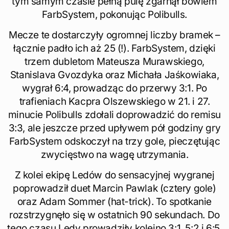
tym samym czasie pełną pulę zgarnął bowiem
FarbSystem, pokonując Polibulls.
Mecze te dostarczyły ogromnej liczby bramek –
łącznie padło ich aż 25 (!). FarbSystem, dzięki
trzem dubletom Mateusza Murawskiego,
Stanislava Gvozdyka oraz Michała Jaśkowiaka,
wygrał 6:4, prowadząc do przerwy 3:1. Po
trafieniach Kacpra Olszewskiego w 21. i 27.
minucie Polibulls zdołali doprowadzić do remisu
3:3, ale jeszcze przed upływem pół godziny gry
FarbSystem odskoczył na trzy gole, pieczętując
zwycięstwo na wagę utrzymania.
Z kolei ekipę Ledów do sensacyjnej wygranej
poprowadził duet Marcin Pawlak (cztery gole)
oraz Adam Sommer (hat-trick). To spotkanie
rozstrzygnęło się w ostatnich 90 sekundach. Do
tego czasu Ledy prowadziły kolejno 3:1, 5:2 i 6:5,