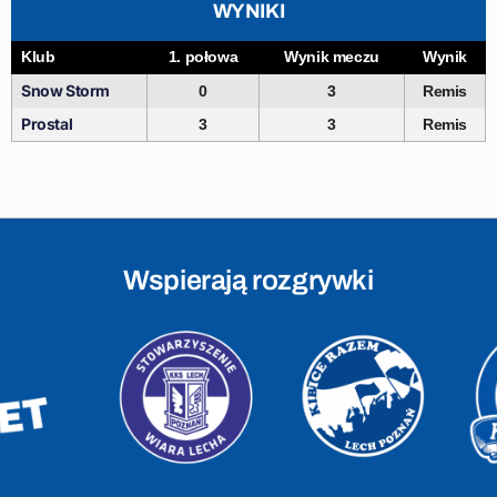
WYNIKI
Klub
1. połowa
Wynik meczu
Wynik
Snow Storm
0
3
Remis
Prostal
3
3
Remis
Wspierają rozgrywki