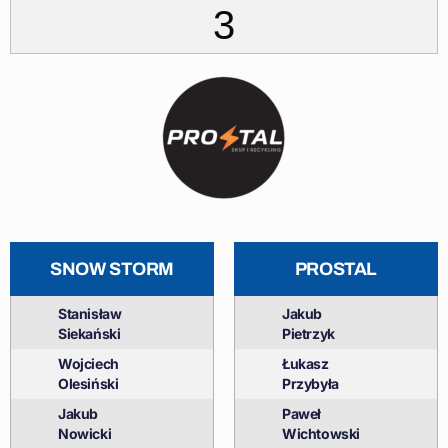
3
SNOW STORM
PROSTAL
Stanisław
Jakub
Siekański
Pietrzyk
Wojciech
Łukasz
Olesiński
Przybyła
Jakub
Paweł
Nowicki
Wichtowski