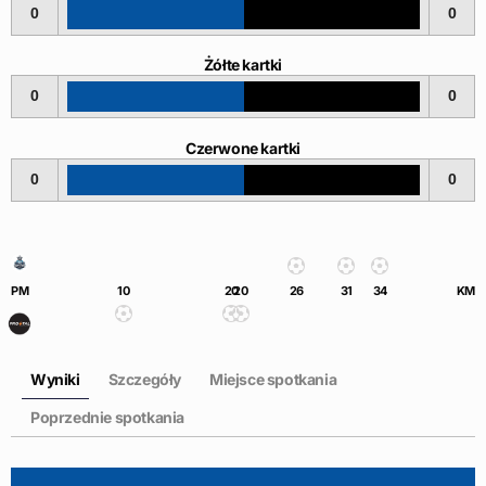
0
0
Żółte kartki
0
0
Czerwone kartki
0
0
PM
10
20
20
26
31
34
KM
Wyniki
Szczegóły
Miejsce spotkania
Poprzednie spotkania