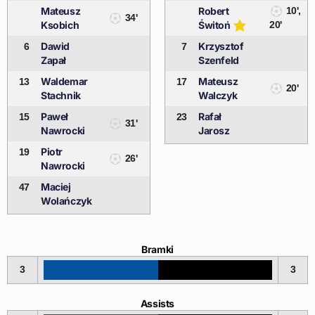
Mateusz
Robert
10',
34'
Ksobich
Świtoń
20'
Dawid
Krzysztof
6
7
Zapał
Szenfeld
Waldemar
Mateusz
13
17
20'
Stachnik
Walczyk
Paweł
Rafał
15
23
31'
Nawrocki
Jarosz
Piotr
19
26'
Nawrocki
Maciej
47
Wolańczyk
Bramki
3
3
Assists