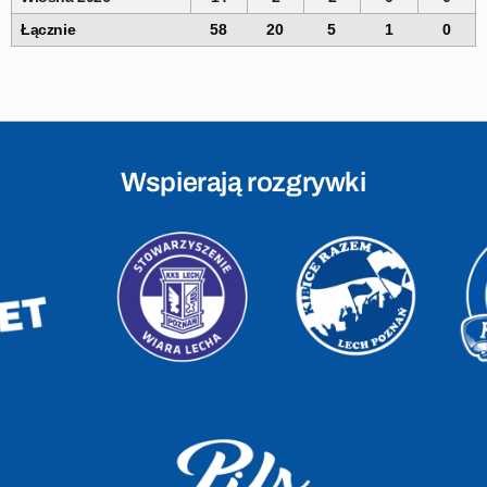
Łącznie
58
20
5
1
0
Wspierają rozgrywki