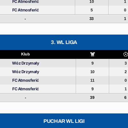
FC Atmosferić
10
1
FC Atmosferić
5
0
-
33
1
3. WL LIGA
Klub
Wóz Drzymały
9
3
Wóz Drzymały
10
2
FC Atmosferić
11
0
FC Atmosferić
9
1
-
39
6
PUCHAR WL LIGI