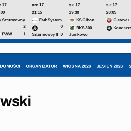
e 17
cze 17
sie 17
sie 17
:00
21:15
19:30
20:05
Szturmowcy
FarbSystem
KS Gibon
Gietewu
2
0
RKS 300
Koneserz
PWW
1
Szturmowcy II
0
Junikowo
ADOMOŚCI
ORGANIZATOR
WIOSNA 2026
JESIEŃ 2026
owski