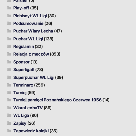
Partner
(5)
Play-off
(35)
Plebiscyt WL Ligi
(30)
Podsumowanie
(26)
Puchar Wiary Lecha
(47)
Puchar WL Ligi
(138)
Regulamin
(32)
Relacja z meczów
(853)
Sponsor
(13)
Superliga6
(78)
Superpuchar WL Ligi
(39)
Terminarz
(259)
Turniej
(59)
Turniej pamięci Poznańskiego Czerwca 1956
(14)
WiaraLechaTV
(89)
WL Liga
(96)
Zapisy
(26)
Zapowiedź kolejki
(35)