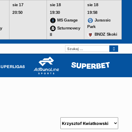
sie 17
sie 18
sie 18
20:50
19:30
19:58
MS Garage
Jurassic
Park
y
Szturmowcy
BNDZ Skoki
II
SZUKAJ:
SUPERLIGA6