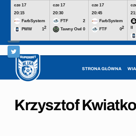
cze 17
cze 17
cze 17
cz
20:15
20:30
20:45
21
FarbSystem
FTF
2
FarbSystem
2
2
II
PWW
1
Tawny Owl
0
FTF
0
Skip
to
content
STRONA GŁÓWNA
WI
Krzysztof Kwiatk