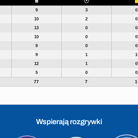
9
3
0
10
2
0
13
0
0
10
0
0
9
0
0
9
1
1
12
1
0
5
0
0
77
7
1
Wspierają rozgrywki