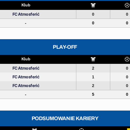
Klub
FC Atmosferić
0
0
-
0
0
PLAY-OFF
Klub
FC Atmosferić
2
0
FC Atmosferić
1
0
FC Atmosferić
2
0
-
5
0
PODSUMOWANIE KARIERY