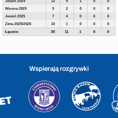
Jesień 2024
13
4
1
0
0
Wiosna 2025
5
2
0
0
0
Jesień 2025
7
4
0
0
0
Zima 2025/2026
10
1
0
0
0
Łącznie
35
11
1
0
0
Wspierają rozgrywki