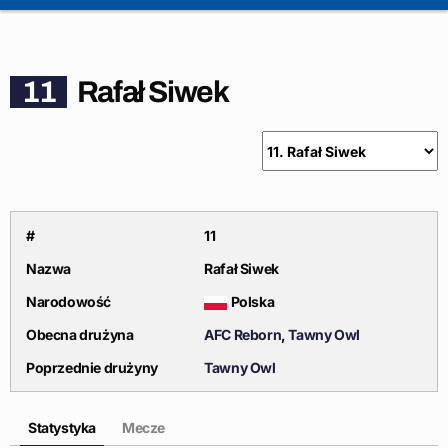
11
Rafał Siwek
#
11
Nazwa
Rafał Siwek
Narodowość
Polska
Obecna drużyna
AFC Reborn
,
Tawny Owl
Poprzednie drużyny
Tawny Owl
Statystyka
Mecze