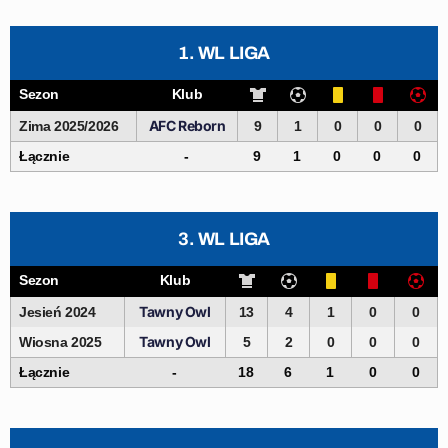
1. WL LIGA
Sezon
Klub
AFC Reborn
Zima 2025/2026
9
1
0
0
0
Łącznie
-
9
1
0
0
0
3. WL LIGA
Sezon
Klub
Tawny Owl
Jesień 2024
13
4
1
0
0
Tawny Owl
Wiosna 2025
5
2
0
0
0
Łącznie
-
18
6
1
0
0