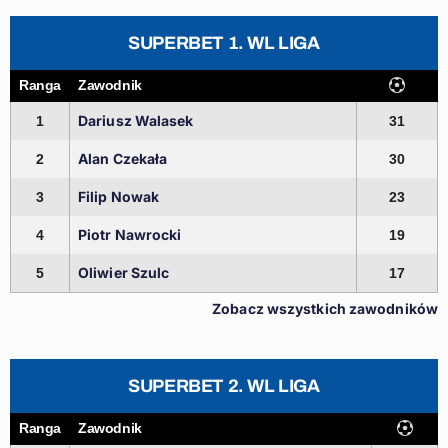
SUPERBET 1. WL LIGA
Ranga
Zawodnik
Dariusz Walasek
1
31
Alan Czekała
2
30
Filip Nowak
3
23
Piotr Nawrocki
4
19
Oliwier Szulc
5
17
Zobacz wszystkich zawodników
SUPERBET 2. WL LIGA
Ranga
Zawodnik