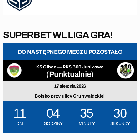
SUPERBET WL LIGA GRA!
DO NASTĘPNEGO MECZU POZOSTAŁO
KS Gibon — RKS 300 Junikowo
(Punktualnie)
17 sierpnia 2026
Boisko przy ulicy Grunwaldzkiej
11
04
35
29
DNI
GODZINY
MINUTY
SEKUNDY