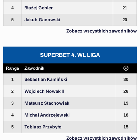
Błażej Gebler
4
21
Jakub Ganowski
5
20
Zobacz wszystkich zawodników
SUPERBET 4. WL LIGA
Ranga
Zawodnik
Sebastian Kamiński
1
30
Wojciech Nowak II
2
26
Mateusz Stachowiak
3
19
Michał Andrzejewski
4
18
Tobiasz Przybyło
5
15
Zobacz wszystkich zawodników