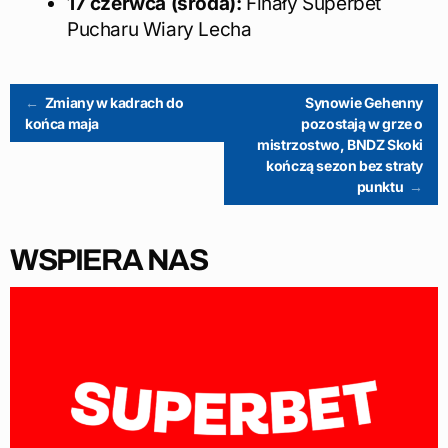
17 czerwca (środa):
Finały Superbet
Pucharu Wiary Lecha
Post
←
Zmiany w kadrach do
Synowie Gehenny
końca maja
pozostają w grze o
mistrzostwo, BNDZ Skoki
navigation
kończą sezon bez straty
punktu
→
WSPIERA NAS