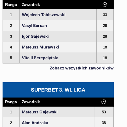
Ranga
Zawodnik
Wojciech Tabiszewski
1
33
Vasyl Bersan
2
29
Igor Gajewski
3
28
Mateusz Murawski
4
18
Vitalii Perepelytsia
5
18
Zobacz wszystkich zawodników
SUPERBET 3. WL LIGA
Ranga
Zawodnik
Mateusz Gajewski
1
53
Alan Andraka
2
38