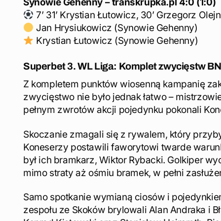
Synowie Gehenny – transkrupka.pl 4:0 (1:0)
7’ 31’ Krystian Łutowicz, 30’ Grzegorz Olej
Jan Hrysiukowicz (Synowie Gehenny)
Krystian Łutowicz (Synowie Gehenny)
Superbet 3. WL Liga: Komplet zwycięstw B
Z kompletem punktów wiosenną kampanię zak
zwycięstwo nie było jednak łatwo – mistrzowie
pełnym zwrotów akcji pojedynku pokonali Kon
Skoczanie zmagali się z rywalem, który przy
Koneserzy postawili faworytowi twarde warun
był ich bramkarz, Wiktor Rybacki. Golkiper w
mimo straty aż ośmiu bramek, w pełni zasłuże
Samo spotkanie wymianą ciosów i pojedynkiem
zespołu ze Skoków brylowali Alan Andraka i B