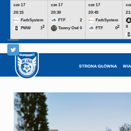
cze 17
cze 17
cze 17
cz
20:15
20:30
20:45
21
FarbSystem
FTF
2
FarbSystem
2
2
II
PWW
1
Tawny Owl
0
FTF
0
Skip
to
content
STRONA GŁÓWNA
WI