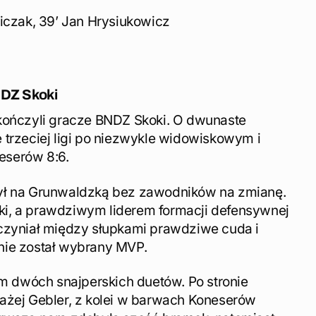
niczak, 39’ Jan Hrysiukowicz
NDZ Skoki
ończyli gracze BNDZ Skoki. O dwunaste
 trzeciej ligi po niezwykle widowiskowym i
eserów 8:6.
był na Grunwaldzką bez zawodników na zmianę.
ki, a prawdziwym liderem formacji defensywnej
yczyniał między słupkami prawdziwe cuda i
nie został wybrany MVP.
 dwóch snajperskich duetów. Po stronie
łażej Gebler, z kolei w barwach Koneserów