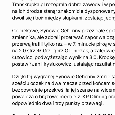
Transkrupka.pl rozegrała dobre zawody i w peł
na ich drodze stanął znakomicie dysponowan
dwoił się i troił między słupkami, zostając j
Co ciekawe, Synowie Gehenny przez całe spotk
zmiennika, ale zdołali przetrwać napór walcz
przerwą trafili tylko raz – w 7. minucie piłkę 
na 2:0 strzelił Grzegorz Olejniczak, a zaledw
Łutowicz, podwyższając wynik na 3:0. Kropkę
postawił Jan Hrysiukowicz, ustalając rezultat n
Dzięki tej wygranej Synowie Gehenny zmniejszy
sześciu oczek na dwa mecze przed końcem sez
bezpowrotnie przekreśliła jej szanse na wice
powalczą o brązowe medale z IKP Olimpią or
odpowiednio dwa i trzy punkty przewagi.