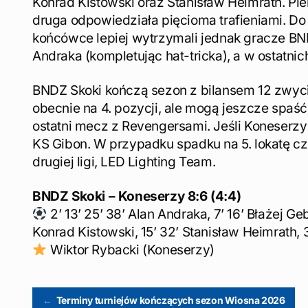
Konrad Kistowski oraz Stanisław Heimrath. Pi
druga odpowiedziała pięcioma trafieniami. Do
końcówce lepiej wytrzymali jednak gracze BN
Andraka (kompletując hat-tricka), a w ostatni
BNDZ Skoki kończą sezon z bilansem 12 zwyci
obecnie na 4. pozycji, ale mogą jeszcze spaść 
ostatni mecz z Revengersami. Jeśli Koneserzy 
KS Gibon. W przypadku spadku na 5. lokatę cz
drugiej ligi, LED Lighting Team.
BNDZ Skoki – Koneserzy 8:6 (4:4)
2’ 13’ 25’ 38’ Alan Andraka, 7’ 16’ Błażej Geb
Konrad Kistowski, 15’ 32’ Stanisław Heimrath,
Wiktor Rybacki (Koneserzy)
Post
←
Terminy turniejów kończących sezon Wiosna 2026