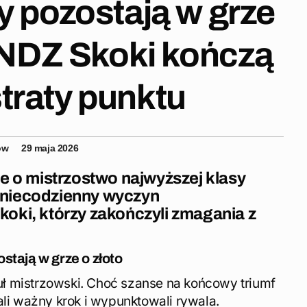
 pozostają w grze
BNDZ Skoki kończą
traty punktu
ów
29 maja 2026
e o mistrzostwo najwyższej klasy
e niecodzienny wyczyn
oki, którzy zakończyli zmagania z
tają w grze o złoto
uł mistrzowski. Choć szanse na końcowy triumf
i ważny krok i wypunktowali rywala.