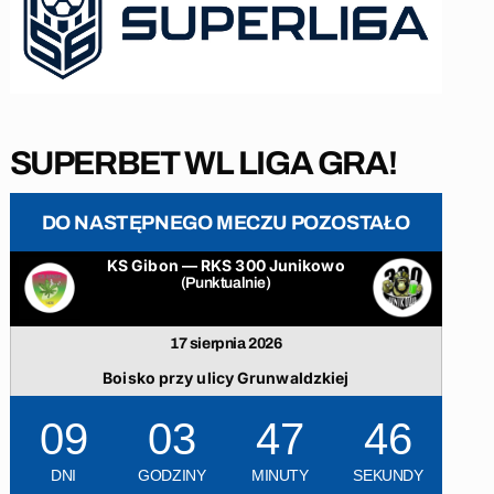
SUPERBET WL LIGA GRA!
DO NASTĘPNEGO MECZU POZOSTAŁO
KS Gibon — RKS 300 Junikowo
(Punktualnie)
17 sierpnia 2026
Boisko przy ulicy Grunwaldzkiej
09
03
47
45
DNI
GODZINY
MINUTY
SEKUNDY