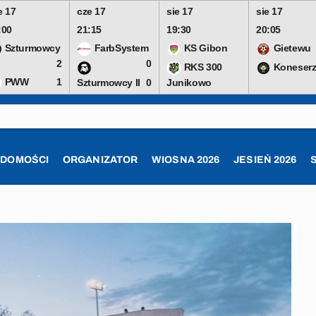
e 17
cze 17
sie 17
sie 17
:00
21:15
19:30
20:05
Szturmowcy
FarbSystem
KS Gibon
Gietewu
2
0
RKS 300
Koneserz
PWW
1
Szturmowcy II
0
Junikowo
ADOMOŚCI
ORGANIZATOR
WIOSNA 2026
JESIEŃ 2026