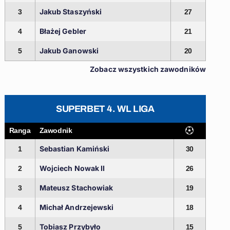
Jakub Staszyński
3
27
Błażej Gebler
4
21
Jakub Ganowski
5
20
Zobacz wszystkich zawodników
SUPERBET 4. WL LIGA
Ranga
Zawodnik
Sebastian Kamiński
1
30
Wojciech Nowak II
2
26
Mateusz Stachowiak
3
19
Michał Andrzejewski
4
18
Tobiasz Przybyło
5
15