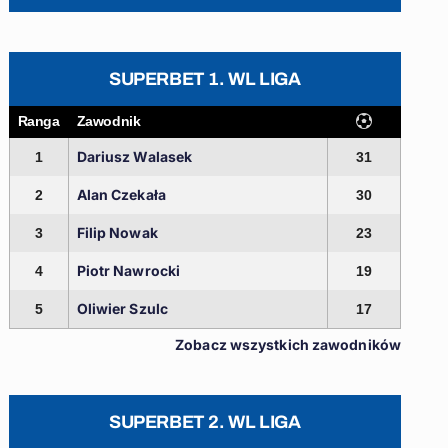
SUPERBET 1. WL LIGA
Ranga
Zawodnik
Dariusz Walasek
1
31
Alan Czekała
2
30
Filip Nowak
3
23
Piotr Nawrocki
4
19
Oliwier Szulc
5
17
Zobacz wszystkich zawodników
SUPERBET 2. WL LIGA