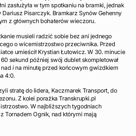
ni zasłużyła w tym spotkaniu na bramki, jednak
y Dariusz Pisarczyk. Bramkarz Synów Gehenny
ednym z głównych bohaterów wieczoru.
anie musieli radzić sobie bez ani jednego
ącego o wicemistrzostwo przeciwnika. Przed
w siatce umieścił Krystian Łutowicz. W 30. minucie
ie 60 sekund później swój dublet skompletował
 nad
i
na minutę przed końcowym gwizdkiem
a 4:0.
li stratę do lidera, Kaczmarek Transport, do
onu. Z kolei porażka Transkrupki.pl
mistrzostwo. W najbliższych tygodniach
az Tornadem Ognik, nad którymi mają