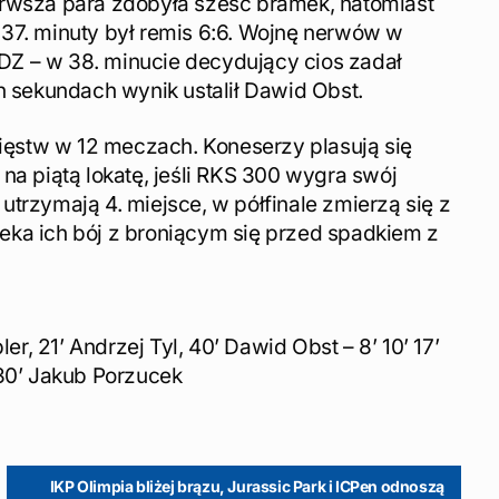
erwsza para zdobyła sześć bramek, natomiast
 37. minuty był remis 6:6. Wojnę nerwów w
DZ – w 38. minucie decydujący cios zadał
ch sekundach wynik ustalił Dawid Obst.
ęstw w 12 meczach. Koneserzy plasują się
na piątą lokatę, jeśli RKS 300 wygra swój
utrzymają 4. miejsce, w półfinale zmierzą się z
eka ich bój z broniącym się przed spadkiem z
ler, 21’ Andrzej Tyl, 40’ Dawid Obst – 8’ 10’ 17’
 30’ Jakub Porzucek
IKP Olimpia bliżej brązu, Jurassic Park i ICPen odnoszą