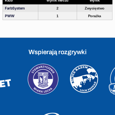
Klub
Wynik meczu
Wynik
FarbSystem
2
Zwycięstwo
PWW
1
Porażka
Wspierają rozgrywki