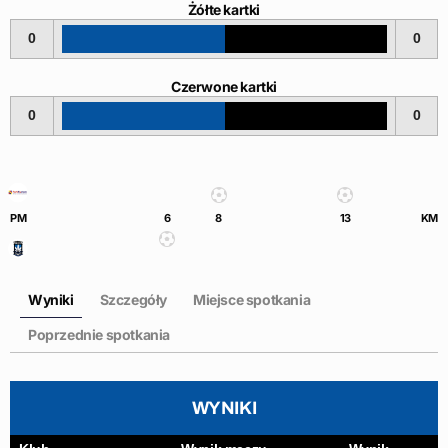
Żółte kartki
0
0
Czerwone kartki
0
0
PM
6
8
13
KM
Wyniki
Szczegóły
Miejsce spotkania
Poprzednie spotkania
WYNIKI