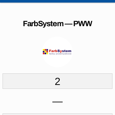
FarbSystem — PWW
2
—