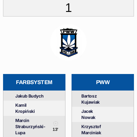
1
FARBSYSTEM
PWW
Jakub Budych
Bartosz
Kujawiak
Kamil
Kropiński
Jacek
Nowak
Marcin
Straburzyński-
Krzysztof
13'
Lupa
Marciniak