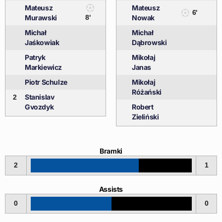
Mateusz
Mateusz
6'
Murawski
8'
Nowak
Michał
Michał
Jaśkowiak
Dąbrowski
Patryk
Mikołaj
Markiewicz
Janas
Piotr Schulze
Mikołaj
Różański
Stanislav
2
Gvozdyk
Robert
Zieliński
Bramki
2
1
Assists
0
0