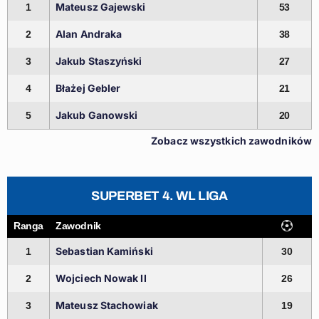
Mateusz Gajewski
1
53
Alan Andraka
2
38
Jakub Staszyński
3
27
Błażej Gebler
4
21
Jakub Ganowski
5
20
Zobacz wszystkich zawodników
SUPERBET 4. WL LIGA
Ranga
Zawodnik
Sebastian Kamiński
1
30
Wojciech Nowak II
2
26
Mateusz Stachowiak
3
19