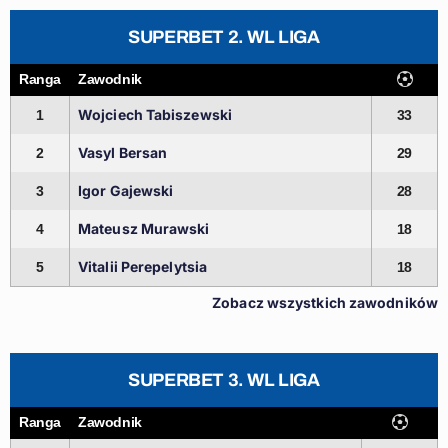
SUPERBET 2. WL LIGA
Ranga
Zawodnik
Wojciech Tabiszewski
1
33
Vasyl Bersan
2
29
Igor Gajewski
3
28
Mateusz Murawski
4
18
Vitalii Perepelytsia
5
18
Zobacz wszystkich zawodników
SUPERBET 3. WL LIGA
Ranga
Zawodnik