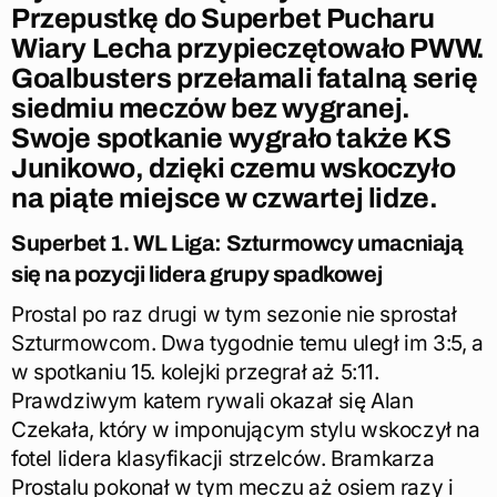
Przepustkę do Superbet Pucharu
Wiary Lecha przypieczętowało PWW.
Goalbusters przełamali fatalną serię
siedmiu meczów bez wygranej.
Swoje spotkanie wygrało także KS
Junikowo, dzięki czemu wskoczyło
na piąte miejsce w czwartej lidze.
Superbet 1. WL Liga: Szturmowcy umacniają
się na pozycji lidera grupy spadkowej
Prostal po raz drugi w tym sezonie nie sprostał
Szturmowcom. Dwa tygodnie temu uległ im 3:5, a
w spotkaniu 15. kolejki przegrał aż 5:11.
Prawdziwym katem rywali okazał się Alan
Czekała, który w imponującym stylu wskoczył na
fotel lidera klasyfikacji strzelców. Bramkarza
Prostalu pokonał w tym meczu aż osiem razy i