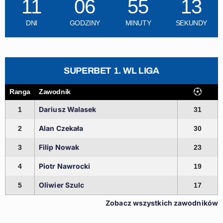
11
06
55
12
DNI
GODZINY
MINUTY
SEKUNDY
SUPERBET 1. WL LIGA
Ranga
Zawodnik
Dariusz Walasek
1
31
Alan Czekała
2
30
Filip Nowak
3
23
Piotr Nawrocki
4
19
Oliwier Szulc
5
17
Zobacz wszystkich zawodników