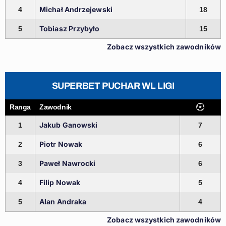
Michał Andrzejewski
4
18
Tobiasz Przybyło
5
15
Zobacz wszystkich zawodników
SUPERBET PUCHAR WL LIGI
Ranga
Zawodnik
Jakub Ganowski
1
7
Piotr Nowak
2
6
Paweł Nawrocki
3
6
Filip Nowak
4
5
Alan Andraka
5
4
Zobacz wszystkich zawodników