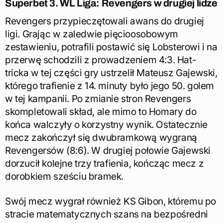
Superbet 3. WL Liga: Revengers w drugiej lidze
Revengers przypieczętowali awans do drugiej
ligi. Grając w zaledwie pięcioosobowym
zestawieniu, potrafili postawić się Lobsterowi i na
przerwę schodzili z prowadzeniem 4:3. Hat-
tricka w tej części gry ustrzelił Mateusz Gajewski,
którego trafienie z 14. minuty było jego 50. golem
w tej kampanii. Po zmianie stron Revengers
skompletowali skład, ale mimo to Homary do
końca walczyły o korzystny wynik. Ostatecznie
mecz zakończył się dwubramkową wygraną
Revengersów (8:6). W drugiej połowie Gajewski
dorzucił kolejne trzy trafienia, kończąc mecz z
dorobkiem sześciu bramek.
Swój mecz wygrał również KS Gibon, któremu po
stracie matematycznych szans na bezpośredni