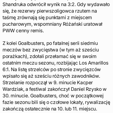
Shandruka odwrócił wynik na 3:2. Gdy wydawało
się, że rezerwy pierwszoligowca rzutem na
taśmę zrównają się punktami z miejscem
pucharowym, wspomniany Różański uratował
PWW cenny remis.
Z kolei Goalbusters, po fatalnej serii siedmiu
meczów bez zwycięstwa (w tym aż sześciu
porażkach), zdołali przełamać się w swoim
ostatnim meczu sezonu, rozbijając Los Amarillos
6:1. Na listę strzelców po stronie zwycięzców
wpisało się aż sześciu różnych zawodników.
Strzelanie rozpoczął w 9. minucie Kacper
Wardziak, a festiwal zakończył Daniel Rzysko w
30. minucie. Goalbusters, choć w początkowej
fazie sezonu bili się o czołowe lokaty, rywalizację
zakończą ostatecznie na 10. lub 11. miejscu.