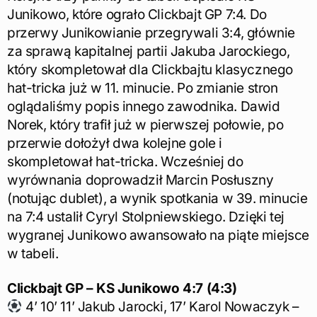
Junikowo, które ograło Clickbajt GP 7:4. Do
przerwy Junikowianie przegrywali 3:4, głównie
za sprawą kapitalnej partii Jakuba Jarockiego,
który skompletował dla Clickbajtu klasycznego
hat-tricka już w 11. minucie. Po zmianie stron
oglądaliśmy popis innego zawodnika. Dawid
Norek, który trafił już w pierwszej połowie, po
przerwie dołożył dwa kolejne gole i
skompletował hat-tricka. Wcześniej do
wyrównania doprowadził Marcin Posłuszny
(notując dublet), a wynik spotkania w 39. minucie
na 7:4 ustalił Cyryl Stolpniewskiego. Dzięki tej
wygranej Junikowo awansowało na piąte miejsce
w tabeli.
Clickbajt GP – KS Junikowo 4:7 (4:3)
4’ 10’ 11’ Jakub Jarocki, 17’ Karol Nowaczyk –