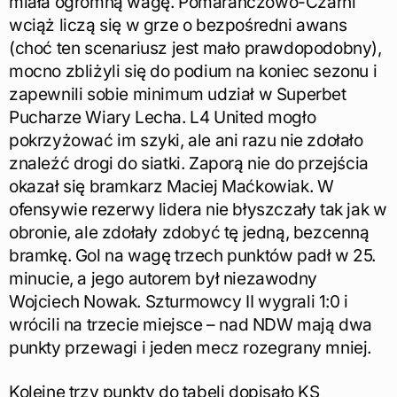
miała ogromną wagę. Pomarańczowo-Czarni
wciąż liczą się w grze o bezpośredni awans
(choć ten scenariusz jest mało prawdopodobny),
mocno zbliżyli się do podium na koniec sezonu i
zapewnili sobie minimum udział w Superbet
Pucharze Wiary Lecha. L4 United mogło
pokrzyżować im szyki, ale ani razu nie zdołało
znaleźć drogi do siatki. Zaporą nie do przejścia
okazał się bramkarz Maciej Maćkowiak. W
ofensywie rezerwy lidera nie błyszczały tak jak w
obronie, ale zdołały zdobyć tę jedną, bezcenną
bramkę. Gol na wagę trzech punktów padł w 25.
minucie, a jego autorem był niezawodny
Wojciech Nowak. Szturmowcy II wygrali 1:0 i
wrócili na trzecie miejsce – nad NDW mają dwa
punkty przewagi i jeden mecz rozegrany mniej.
Kolejne trzy punkty do tabeli dopisało KS