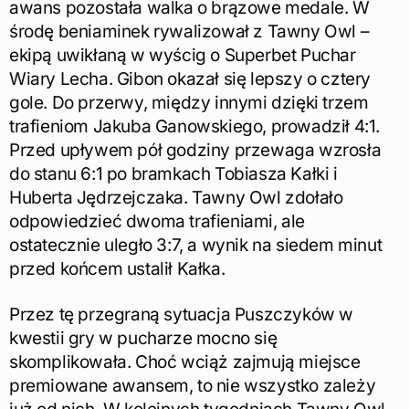
awans pozostała walka o brązowe medale. W
środę beniaminek rywalizował z Tawny Owl –
ekipą uwikłaną w wyścig o Superbet Puchar
Wiary Lecha. Gibon okazał się lepszy o cztery
gole. Do przerwy, między innymi dzięki trzem
trafieniom Jakuba Ganowskiego, prowadził 4:1.
Przed upływem pół godziny przewaga wzrosła
do stanu 6:1 po bramkach Tobiasza Kałki i
Huberta Jędrzejczaka. Tawny Owl zdołało
odpowiedzieć dwoma trafieniami, ale
ostatecznie uległo 3:7, a wynik na siedem minut
przed końcem ustalił Kałka.
Przez tę przegraną sytuacja Puszczyków w
kwestii gry w pucharze mocno się
skomplikowała. Choć wciąż zajmują miejsce
premiowane awansem, to nie wszystko zależy