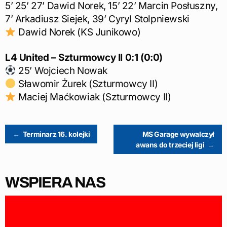
5’ 25’ 27’ Dawid Norek, 15’ 22’ Marcin Posłuszny,
7’ Arkadiusz Siejek, 39’ Cyryl Stolpniewski
Dawid Norek (KS Junikowo)
L4 United – Szturmowcy II 0:1 (0:0)
25’ Wojciech Nowak
Sławomir Żurek (Szturmowcy II)
Maciej Maćkowiak (Szturmowcy II)
Post
←
Terminarz 16. kolejki
MS Garage wywalczył
awans do trzeciej ligi
→
navigation
WSPIERA NAS