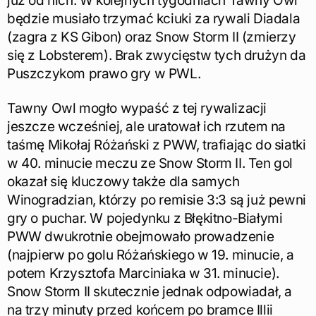
już od nich. W kolejnych tygodniach Tawny Owl
będzie musiało trzymać kciuki za rywali Diadala
(zagra z KS Gibon) oraz Snow Storm II (zmierzy
się z Lobsterem). Brak zwycięstw tych drużyn da
Puszczykom prawo gry w PWL.
Tawny Owl mogło wypaść z tej rywalizacji
jeszcze wcześniej, ale uratował ich rzutem na
taśmę Mikołaj Różański z PWW, trafiając do siatki
w 40. minucie meczu ze Snow Storm II. Ten gol
okazał się kluczowy także dla samych
Winogradzian, którzy po remisie 3:3 są już pewni
gry o puchar. W pojedynku z Błękitno-Białymi
PWW dwukrotnie obejmowało prowadzenie
(najpierw po golu Różańskiego w 19. minucie, a
potem Krzysztofa Marciniaka w 31. minucie).
Snow Storm II skutecznie jednak odpowiadał, a
na trzy minuty przed końcem po bramce Illii