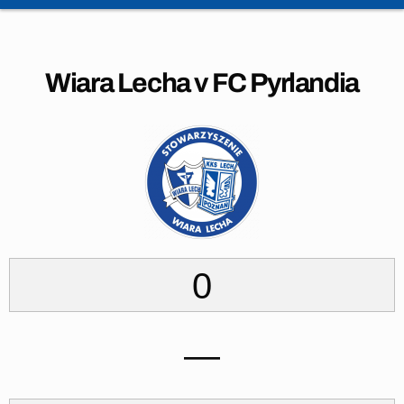
Wiara Lecha v FC Pyrlandia
0
—