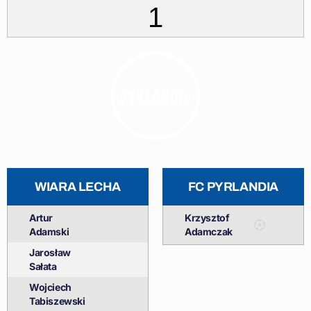
1
WIARA LECHA
FC PYRLANDIA
Artur
Krzysztof
Adamski
Adamczak
Jarosław
Sałata
Wojciech
Tabiszewski