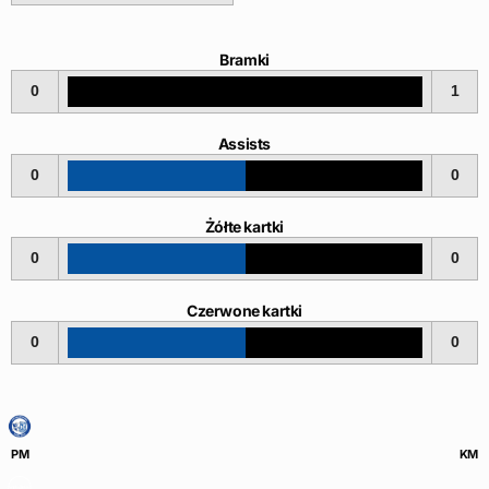
Bramki
0
1
Assists
0
0
Żółte kartki
0
0
Czerwone kartki
0
0
PM
KM