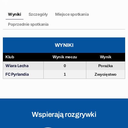
Wyniki
Szczegóły
Miejsce spotkania
Poprzednie spotkania
WYNIKI
Klub
Wynik meczu
Wynik
Wiara Lecha
0
Porażka
FC Pyrlandia
1
Zwycięstwo
Wspierają rozgrywki