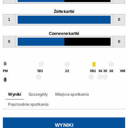
Żółte kartki
1
0
Czerwone kartki
0
0
PM
12
13
22
31
32
34
36
38
KM
Wyniki
Szczegóły
Miejsce spotkania
Poprzednie spotkania
WYNIKI