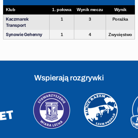
Klub
1. połowa
Wynik meczu
Wynik
Kaczmarek
1
3
Porażka
Transport
Synowie Gehenny
1
4
Zwycięstwo
Wspierają rozgrywki