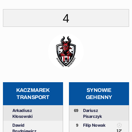
4
KACZMAREK
SYNOWIE
TRANSPORT
GEHENNY
Arkadiusz
Dariusz
69
Kłosowski
Pisarczyk
Dawid
Filip Nowak
9
Brudniewicz
12'