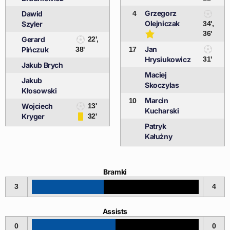
Grzegorz
Dawid
4
Olejniczak
Szyler
34',
36'
Gerard
22',
Jan
Pińczuk
38'
17
Hrysiukowicz
31'
Jakub Brych
Maciej
Jakub
Skoczylas
Kłosowski
Marcin
10
Wojciech
13'
Kucharski
Kryger
32'
Patryk
Kałużny
Bramki
3
4
Assists
0
0