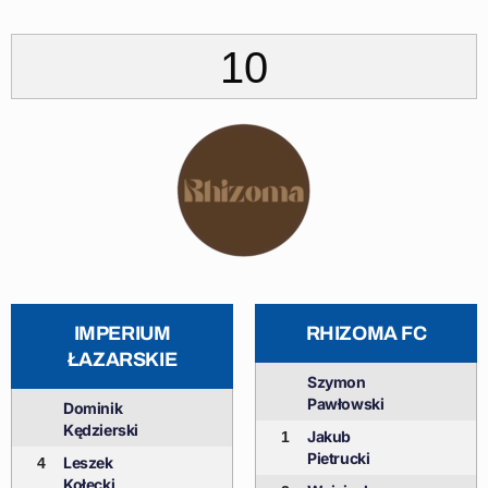
10
IMPERIUM
RHIZOMA FC
ŁAZARSKIE
Szymon
Pawłowski
Dominik
Kędzierski
Jakub
1
Pietrucki
Leszek
4
Kołecki