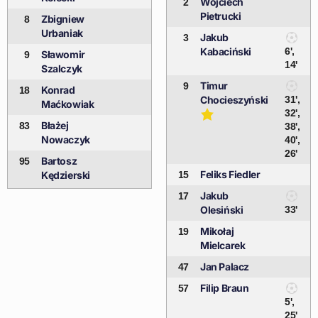
Wojciech
2
Pietrucki
Zbigniew
8
Urbaniak
Jakub
3
Kabaciński
6',
Sławomir
9
14'
Szalczyk
Timur
9
Konrad
18
Chocieszyński
31',
Maćkowiak
32',
Błażej
83
38',
Nowaczyk
40',
26'
Bartosz
95
Feliks Fiedler
Kędzierski
15
Jakub
17
Olesiński
33'
Mikołaj
19
Mielcarek
Jan Palacz
47
Filip Braun
57
5',
25'