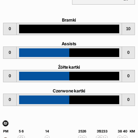
Bramki
0
10
Assists
0
0
Żółte kartki
0
0
Czerwone kartki
0
0
PM
5
6
14
25
26
31
32
33
38
40
KM