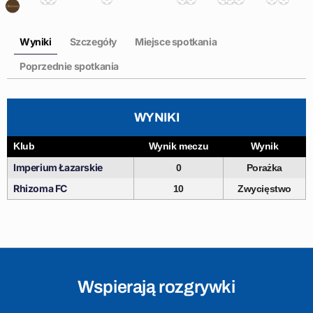
Wyniki
Szczegóły
Miejsce spotkania
Poprzednie spotkania
WYNIKI
Klub
Wynik meczu
Wynik
Imperium Łazarskie
0
Porażka
Rhizoma FC
10
Zwycięstwo
Wspierają rozgrywki