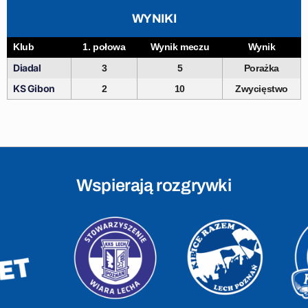
WYNIKI
Klub
1. połowa
Wynik meczu
Wynik
Diadal
3
5
Porażka
KS Gibon
2
10
Zwycięstwo
Wspierają rozgrywki