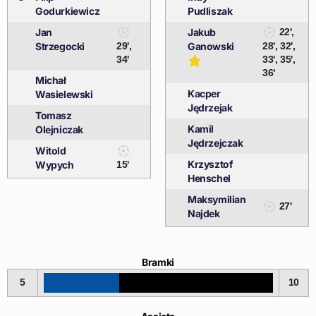
Godurkiewicz
Pudliszak
Jan
Jakub
22',
Strzegocki
29',
Ganowski
28', 32',
34'
33', 35',
36'
Michał
Kacper
Wasielewski
Jędrzejak
Tomasz
Kamil
Olejniczak
Jędrzejczak
Witold
Krzysztof
Wypych
15'
Henschel
Maksymilian
27'
Najdek
Bramki
5
10