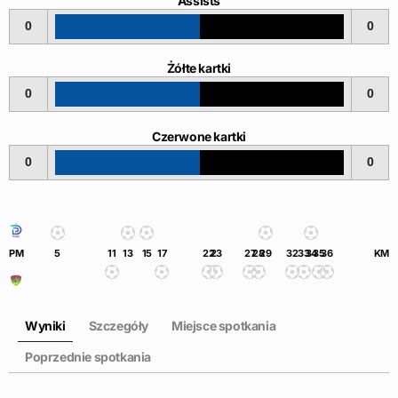
Assists
0
0
Żółte kartki
0
0
Czerwone kartki
0
0
PM
5
11
13
15
17
22
23
27
28
29
32
33
34
35
36
KM
Wyniki
Szczegóły
Miejsce spotkania
Poprzednie spotkania