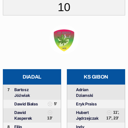
10
DIADAL
KS GIBON
Bartosz
Adrian
7
Jóźwiak
Dziamski
Dawid Białas
5'
Eryk Praiss
Dawid
Hubert
11',
Kasperek
13'
Jędrzejczak
17', 23'
Filip
Indy
8