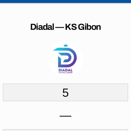
Diadal — KS Gibon
5
—