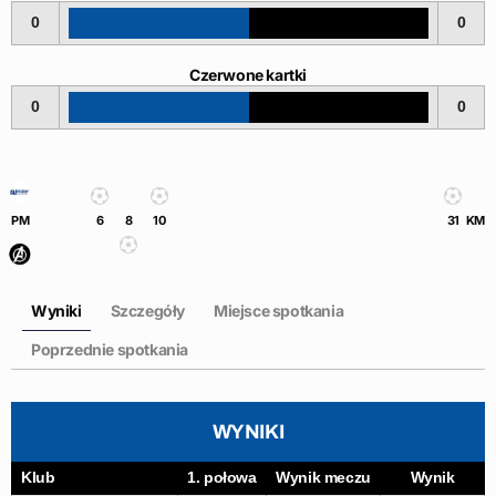
0
0
Czerwone kartki
0
0
PM
6
8
10
31
KM
Wyniki
Szczegóły
Miejsce spotkania
Poprzednie spotkania
WYNIKI
Klub
1. połowa
Wynik meczu
Wynik