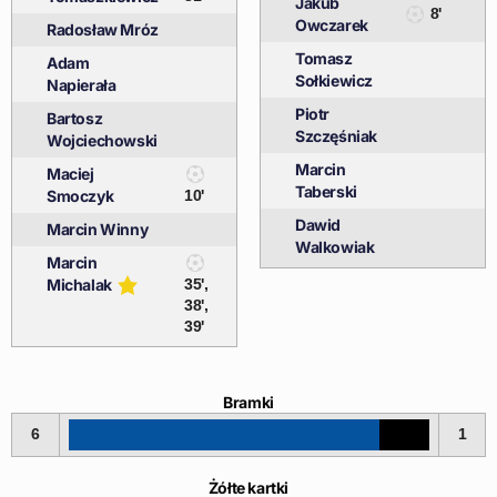
Jakub
8'
Owczarek
Radosław Mróz
Tomasz
Adam
Sołkiewicz
Napierała
Piotr
Bartosz
Szczęśniak
Wojciechowski
Marcin
Maciej
Taberski
Smoczyk
10'
Dawid
Marcin Winny
Walkowiak
Marcin
Michalak
35',
38',
39'
Bramki
6
1
Żółte kartki