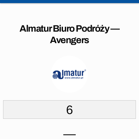
Almatur Biuro Podróży —
Avengers
6
—