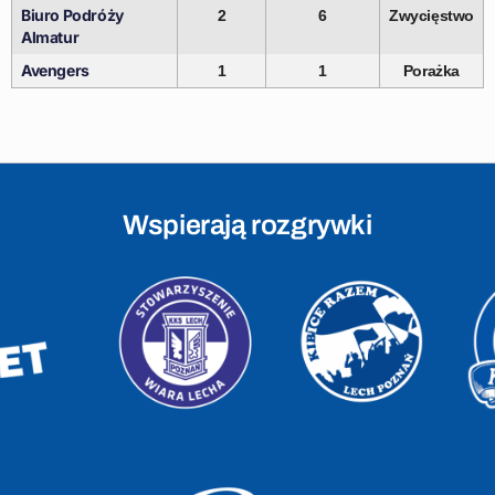
Biuro Podróży
2
6
Zwycięstwo
Almatur
Avengers
1
1
Porażka
Wspierają rozgrywki