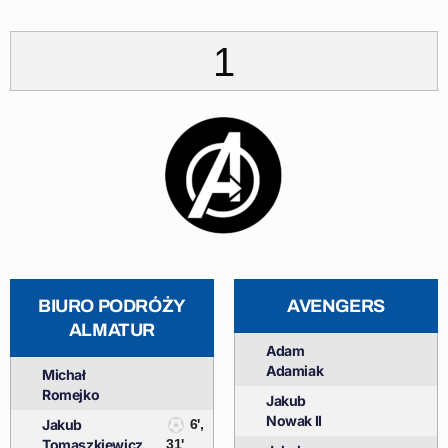
1
BIURO PODRÓŻY
AVENGERS
ALMATUR
Adam
Adamiak
Michał
Romejko
Jakub
Nowak II
Jakub
6',
Tomaszkiewicz
31'