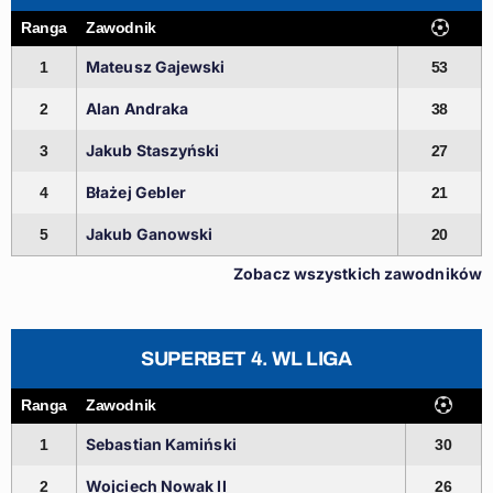
Ranga
Zawodnik
Mateusz Gajewski
1
53
Alan Andraka
2
38
Jakub Staszyński
3
27
Błażej Gebler
4
21
Jakub Ganowski
5
20
Zobacz wszystkich zawodników
SUPERBET 4. WL LIGA
Ranga
Zawodnik
Sebastian Kamiński
1
30
Wojciech Nowak II
2
26