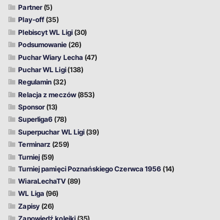
Partner
(5)
Play-off
(35)
Plebiscyt WL Ligi
(30)
Podsumowanie
(26)
Puchar Wiary Lecha
(47)
Puchar WL Ligi
(138)
Regulamin
(32)
Relacja z meczów
(853)
Sponsor
(13)
Superliga6
(78)
Superpuchar WL Ligi
(39)
Terminarz
(259)
Turniej
(59)
Turniej pamięci Poznańskiego Czerwca 1956
(14)
WiaraLechaTV
(89)
WL Liga
(96)
Zapisy
(26)
Zapowiedź kolejki
(35)