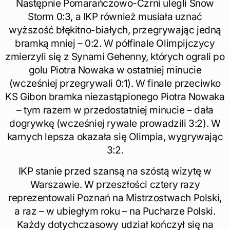
Następnie Pomarańczowo-Czrni ulegli Snow
Storm 0:3, a IKP również musiała uznać
wyższość błękitno-białych, przegrywając jedną
bramką mniej – 0:2. W półfinale Olimpijczycy
zmierzyli się z Synami Gehenny, których ograli po
golu Piotra Nowaka w ostatniej minucie
(wcześniej przegrywali 0:1). W finale przeciwko
KS Gibon bramka niezastąpionego Piotra Nowaka
– tym razem w przedostatniej minucie – dała
dogrywkę (wcześniej rywale prowadzili 3:2). W
karnych lepsza okazała się Olimpia, wygrywając
3:2.
IKP stanie przed szansą na szóstą wizytę w
Warszawie. W przeszłości cztery razy
reprezentowali Poznań na Mistrzostwach Polski,
a raz – w ubiegłym roku – na Pucharze Polski.
Każdy dotychczasowy udział kończył się na