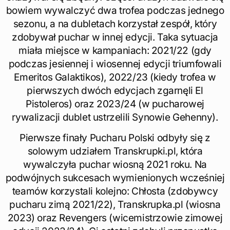
bowiem wywalczyć dwa trofea podczas jednego
sezonu, a na dubletach korzystał zespół, który
zdobywał puchar w innej edycji. Taka sytuacja
miała miejsce w kampaniach: 2021/22 (gdy
podczas jesiennej i wiosennej edycji triumfowali
Emeritos Galaktikos), 2022/23 (kiedy trofea w
pierwszych dwóch edycjach zgarnęli El
Pistoleros) oraz 2023/24 (w pucharowej
rywalizacji dublet ustrzelili Synowie Gehenny).
Pierwsze finały Pucharu Polski odbyły się z
solowym udziałem Transkrupki.pl, która
wywalczyła puchar wiosną 2021 roku. Na
podwójnych sukcesach wymienionych wcześniej
teamów korzystali kolejno: Chłosta (zdobywcy
pucharu zimą 2021/22), Transkrupka.pl (wiosna
2023) oraz Revengers (wicemistrzowie zimowej