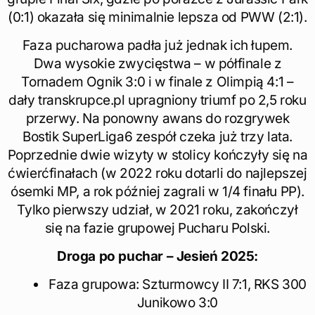
(0:1) okazała się minimalnie lepsza od PWW (2:1).
Faza pucharowa padła już jednak ich łupem.
Dwa wysokie zwycięstwa – w półfinale z
Tornadem Ognik 3:0 i w finale z Olimpią 4:1 –
dały transkrupce.pl upragniony triumf po 2,5 roku
przerwy. Na ponowny awans do rozgrywek
Bostik SuperLiga6 zespół czeka już trzy lata.
Poprzednie dwie wizyty w stolicy kończyły się na
ćwierćfinałach (w 2022 roku dotarli do najlepszej
ósemki MP, a rok później zagrali w 1/4 finału PP).
Tylko pierwszy udział, w 2021 roku, zakończył
się na fazie grupowej Pucharu Polski.
Droga po puchar – Jesień 2025:
Faza grupowa: Szturmowcy II 7:1, RKS 300
Junikowo 3:0