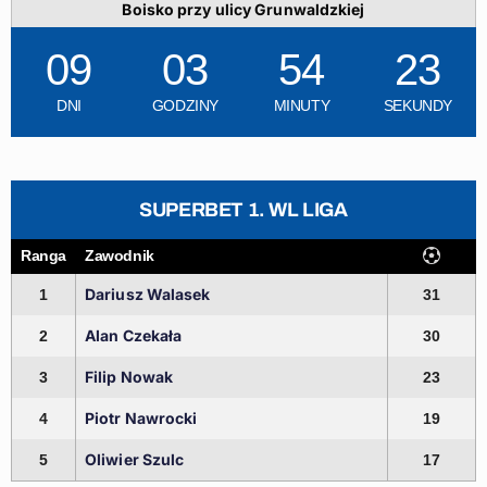
Boisko przy ulicy Grunwaldzkiej
09
03
54
22
DNI
GODZINY
MINUTY
SEKUNDY
SUPERBET 1. WL LIGA
Ranga
Zawodnik
Dariusz Walasek
1
31
Alan Czekała
2
30
Filip Nowak
3
23
Piotr Nawrocki
4
19
Oliwier Szulc
5
17