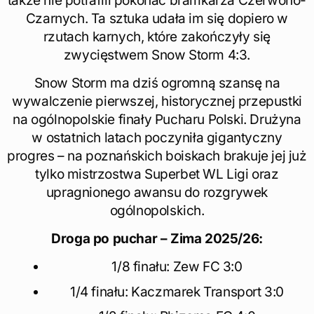
także nie potrafili pokonać bramkarza Czerwono-
Czarnych. Ta sztuka udała im się dopiero w
rzutach karnych, które zakończyły się
zwycięstwem Snow Storm 4:3.
Snow Storm ma dziś ogromną szansę na
wywalczenie pierwszej, historycznej przepustki
na ogólnopolskie finały Pucharu Polski. Drużyna
w ostatnich latach poczyniła gigantyczny
progres – na poznańskich boiskach brakuje jej już
tylko mistrzostwa Superbet WL Ligi oraz
upragnionego awansu do rozgrywek
ogólnopolskich.
Droga po puchar – Zima 2025/26:
1/8 finału: Zew FC 3:0
1/4 finału: Kaczmarek Transport 3:0