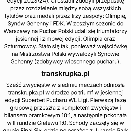
edycji 2023/24). Ci ostatni zdobyli przepustkę
przez rozdzielenie między sobą wszystkich
tytułów oraz medali przez trzy zespoły: Olimpię,
Synów Gehenny i FDK. W zeszłym sezonie do
Warszawy na Puchar Polski udali się triumfatorzy
jesiennej i zimowej edycji: Olimpia oraz
Szturmowcy. Stało się tak, ponieważ wejściówkę
na Mistrzostwa Polski wywalczyli Synowie
Gehenny (zdobywcy wiosennego pucharu).
transkrupka.pl
Sześć zwycięstw w siedmiu meczach odniosła
transkrupka.pl w drodze po triumf w jesiennej
edycji Superbet Pucharu WL Ligi. Pierwszą fazę
grupową przeszła z kompletem zwycięstw i
bilansem bramkowym 10:1, a następnie pokonała
w II rundzie Gietewu 1:0. Schody zaczęły się w
grupie Final Six, gdzie po porażce z Jurassic Park