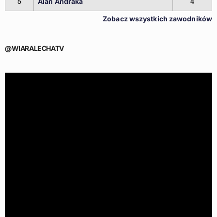
Alan Andraka
5
4
Zobacz wszystkich zawodników
@WIARALECHATV