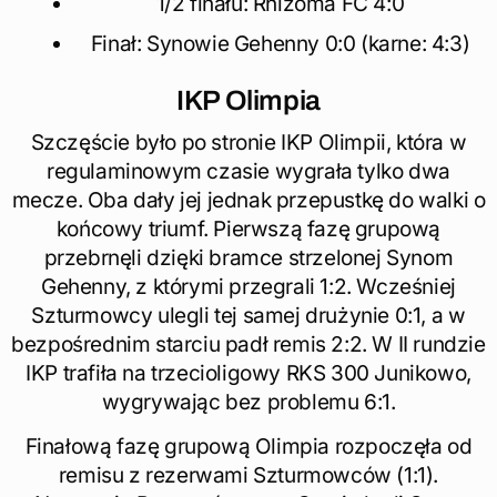
1/2 finału: Rhizoma FC 4:0
Finał: Synowie Gehenny 0:0 (karne: 4:3)
IKP Olimpia
Szczęście było po stronie IKP Olimpii, która w
regulaminowym czasie wygrała tylko dwa
mecze. Oba dały jej jednak przepustkę do walki o
końcowy triumf. Pierwszą fazę grupową
przebrnęli dzięki bramce strzelonej Synom
Gehenny, z którymi przegrali 1:2. Wcześniej
Szturmowcy ulegli tej samej drużynie 0:1, a w
bezpośrednim starciu padł remis 2:2. W II rundzie
IKP trafiła na trzecioligowy RKS 300 Junikowo,
wygrywając bez problemu 6:1.
Finałową fazę grupową Olimpia rozpoczęła od
remisu z rezerwami Szturmowców (1:1).