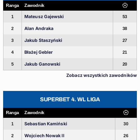
Ranga
Zawodnik
Mateusz Gajewski
1
53
Alan Andraka
2
38
Jakub Staszyński
3
27
Błażej Gebler
4
21
Jakub Ganowski
5
20
Zobacz wszystkich zawodników
SUPERBET 4. WL LIGA
Ranga
Zawodnik
Sebastian Kamiński
1
30
Wojciech Nowak II
2
26