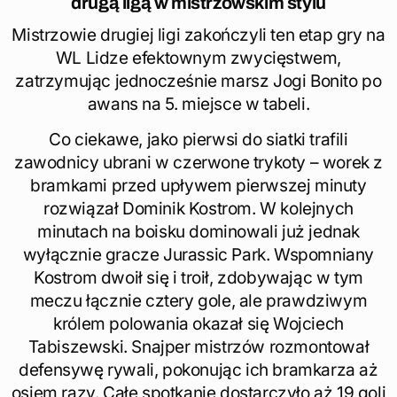
drugą ligą w mistrzowskim stylu
Mistrzowie drugiej ligi zakończyli ten etap gry na
WL Lidze efektownym zwycięstwem,
zatrzymując jednocześnie marsz Jogi Bonito po
awans na 5. miejsce w tabeli.
Co ciekawe, jako pierwsi do siatki trafili
zawodnicy ubrani w czerwone trykoty – worek z
bramkami przed upływem pierwszej minuty
rozwiązał Dominik Kostrom. W kolejnych
minutach na boisku dominowali już jednak
wyłącznie gracze Jurassic Park. Wspomniany
Kostrom dwoił się i troił, zdobywając w tym
meczu łącznie cztery gole, ale prawdziwym
królem polowania okazał się Wojciech
Tabiszewski. Snajper mistrzów rozmontował
defensywę rywali, pokonując ich bramkarza aż
osiem razy. Całe spotkanie dostarczyło aż 19 goli