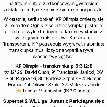
na trzy minuty przed końcowym gwizdkiem
zdołała już jedynie zmniejszyć rozmiary porażki.
W ostatniej serii spotkań IKP Olimpia zmierzy się
z Tornadem Ognik, z kolei transkrupka.pl stanie
przed niezwykle trudnym zadaniem w starciu z
walczącym o mistrzostwo Kaczmarek
Transportem. IKP potrzebuje wygranej, natomiast
transkrupka musi liczyć na wpadkę rywali i
własne zwycięstwo.
IKP Olimpia – transkrupka.pl 5:3 (2:1)
12’ 29’ David Onoh, 9’ Franciszek Janicki, 26’
Piotr Rogowski, 36’ Bartosz Szpalik – 4’ Roman
Hrynko, 24’ Oliwier Szulc, 37’ Mateusz Janik
Łukasz Machowina (IKP Olimpia)
Superbet 2. WL Liga: Jurassic Park żegna się z