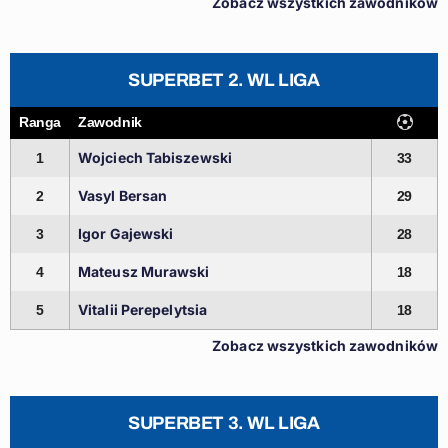
Zobacz wszystkich zawodników
SUPERBET 2. WL LIGA
Ranga
Zawodnik
Wojciech Tabiszewski
1
33
Vasyl Bersan
2
29
Igor Gajewski
3
28
Mateusz Murawski
4
18
Vitalii Perepelytsia
5
18
Zobacz wszystkich zawodników
SUPERBET 3. WL LIGA