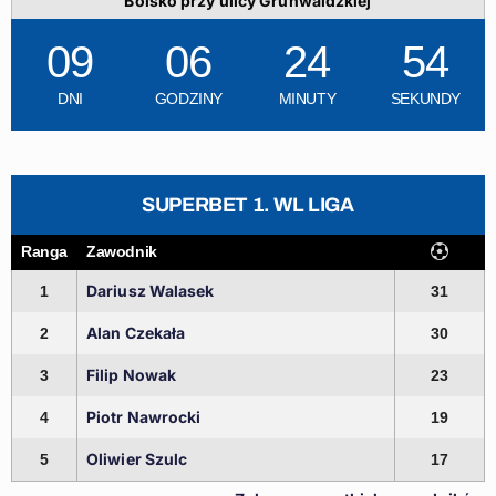
Boisko przy ulicy Grunwaldzkiej
09
06
24
53
DNI
GODZINY
MINUTY
SEKUNDY
SUPERBET 1. WL LIGA
Ranga
Zawodnik
Dariusz Walasek
1
31
Alan Czekała
2
30
Filip Nowak
3
23
Piotr Nawrocki
4
19
Oliwier Szulc
5
17