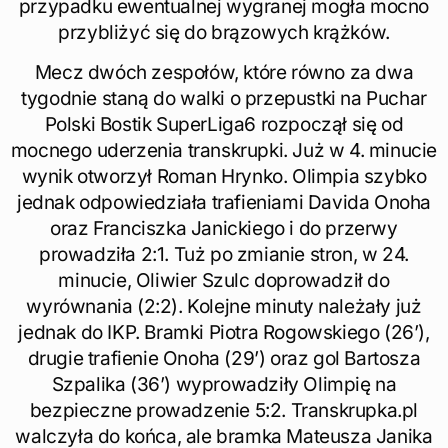
przypadku ewentualnej wygranej mogła mocno
przybliżyć się do brązowych krążków.
Mecz dwóch zespołów, które równo za dwa
tygodnie staną do walki o przepustki na Puchar
Polski Bostik SuperLiga6 rozpoczął się od
mocnego uderzenia transkrupki. Już w 4. minucie
wynik otworzył Roman Hrynko. Olimpia szybko
jednak odpowiedziała trafieniami Davida Onoha
oraz Franciszka Janickiego i do przerwy
prowadziła 2:1. Tuż po zmianie stron, w 24.
minucie, Oliwier Szulc doprowadził do
wyrównania (2:2). Kolejne minuty należały już
jednak do IKP. Bramki Piotra Rogowskiego (26’),
drugie trafienie Onoha (29’) oraz gol Bartosza
Szpalika (36’) wyprowadziły Olimpię na
bezpieczne prowadzenie 5:2. Transkrupka.pl
walczyła do końca, ale bramka Mateusza Janika