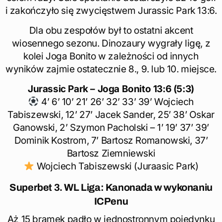
i zakończyło się zwycięstwem Jurassic Park 13:6.
Dla obu zespołów był to ostatni akcent
wiosennego sezonu. Dinozaury wygrały ligę, z
kolei Joga Bonito w zależności od innych
wyników zajmie ostatecznie 8., 9. lub 10. miejsce.
Jurassic Park – Joga Bonito 13:6 (5:3)
4’ 6’ 10’ 21’ 26’ 32’ 33’ 39’ Wojciech
Tabiszewski, 12’ 27’ Jacek Sander, 25’ 38’ Oskar
Ganowski, 2’ Szymon Pacholski – 1’ 19’ 37’ 39’
Dominik Kostrom, 7’ Bartosz Romanowski, 37’
Bartosz Ziemniewski
Wojciech Tabiszewski (Juraasic Park)
Superbet 3. WL Liga: Kanonada w wykonaniu
ICPenu
Aż 15 bramek padło w jednostronnym pojedynku